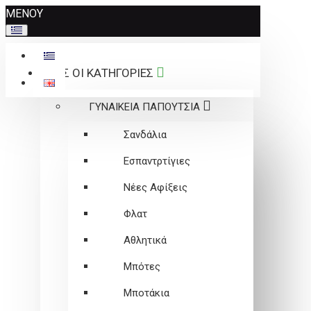
Σημείωση:
ΜΕΝΟΥ
Αυτός
ο
ιστότοπος
ΟΛΕΣ ΟΙ ΚΑΤΗΓΟΡΙΕΣ
περιλαμβάνει
ένα
ΓΥΝΑΙΚΕΙΑ ΠΑΠΟΥΤΣΙΑ
σύστημα
προσβασιμότητας.
Σανδάλια
Εσπαντρτίγιες
Νέες Αφίξεις
Φλατ
Αθλητικά
Μπότες
Μποτάκια