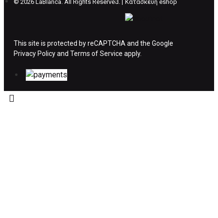
©
2026 LaBlanca. All Rights Reserved. |
Κατασκευή eshop
ΔΙΚΑΙΩΜΑ ΥΠΑΝΑΧΩΡΗΣΗΣ-ΕΠΙΣΤΡΟΦΗ
ΧΡΗΜΑΤΩΝ
This site is protected by reCAPTCHA and the Google
Privacy Policy
Η επιστροφή χρημάτων ακολουθείται στις
and
Terms of Service
apply.
παρακάτω περιπτώσεις:
Το προϊόν θα πρέπει να βρίσκεται στην αρχική
του συσκευασία και κατάσταση που είχε κατά
την παραλαβή από τον πελάτη. (όπως είχε
κατά το χρόνο της παράδοσης στον πελάτη)
και να μην έχει υποστεί φθορές ή άλλα
ελαττώματα.
Προϊόντα που στέλνονται χωρίς εξωτερική
συσκευασία που να προστατεύει το επίσημο
κουτί του προϊόντος αλλά και το ίδιο το
προϊόν, δεν θα γίνονται δεκτά από την εταιρία
μας και θα επιστρέφονται πίσω στον πελάτη.