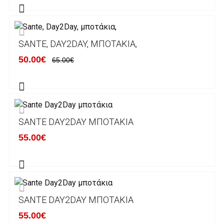
Alpha bank: GR4001402880288002002005983
ΕΞΟΔΑ ΑΠΟΣΤΟΛΗΣ
SANTE, DAY2DAY, ΜΠΟΤΆΚΙΑ,
ΕΛΛΑΔΑ
50.00€
65.00€
Η αποστολή των παραγγελιών σας
πραγματοποιείται σε όλη την Ελλάδα ΔΩΡΕΑΝ
για αγορές άνω των 50€ και με κόστος
μεταφορικών 2€ για αγορές κάτω των 50€
SANTE DAY2DAY ΜΠΟΤΆΚΙΑ
Τα προϊόντα που παραγγέλνει ο χρήστης μέσω
55.00€
του ηλεκτρονικού καταστήματος lablanca.gr
αποστέλλονται με την ACS Courier.
Εκτός Ελλάδος δεν αποστέλουμε .
SANTE DAY2DAY ΜΠΟΤΆΚΙΑ
Χρόνος Διεκπεραίωσης Παραγγελιών:
55.00€
Ο χρόνος παράδοσης εκτιμάται σε 1-5