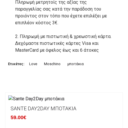
Πληρωμή μετρητοίς της αξίας της
παραγγελίας σας κατά την παράδοση του
προιόντος στον τόπο που έχετε επιλέξει με
επιπλέον κόστος 3€.
2. Πληρωμή με πιστωτική & χρεωστική κάρτα.
Δεχόμαστε πιστωτικές κάρτες Visa και
MasterCard με όφελος έως και 6 άτοκες
δόσεις. Οι συναλλαγές σας στο ηλεκτρονικό
μας κατάστημα πραγρατοποιούνται μέσα από
Ετικέτες:
Love
Moschino
μποτάκια
το ανώτατα ασφαλές περιβάλλον συναλλαγών
της Alpha bank .
3. Πληρωμή με κατάθεση σε Τραπεζικό
Λογαριασμό.
Μπορείτε να μεταφέρετε το ποσό οφειλής, σε
SANTE DAY2DAY ΜΠΟΤΆΚΙΑ
κάποιον απο τους ακόλουθους τραπεζικούς
59.00€
λογαριασμούς: