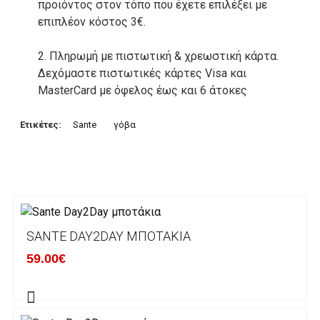
προιόντος στον τόπο που έχετε επιλέξει με
επιπλέον κόστος 3€.
2. Πληρωμή με πιστωτική & χρεωστική κάρτα.
Δεχόμαστε πιστωτικές κάρτες Visa και
MasterCard με όφελος έως και 6 άτοκες
δόσεις. Οι συναλλαγές σας στο ηλεκτρονικό
μας κατάστημα πραγρατοποιούνται μέσα από
Ετικέτες:
Sante
γόβα
το ανώτατα ασφαλές περιβάλλον συναλλαγών
της Alpha bank .
3. Πληρωμή με κατάθεση σε Τραπεζικό
Λογαριασμό.
Μπορείτε να μεταφέρετε το ποσό οφειλής, σε
SANTE DAY2DAY ΜΠΟΤΆΚΙΑ
κάποιον απο τους ακόλουθους τραπεζικούς
59.00€
λογαριασμούς:
Alpha bank: GR4001402880288002002005983