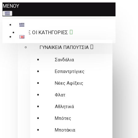
Σημείωση:
ΜΕΝΟΥ
Αυτός
ο
ιστότοπος
ΟΛΕΣ ΟΙ ΚΑΤΗΓΟΡΙΕΣ
περιλαμβάνει
ένα
ΓΥΝΑΙΚΕΙΑ ΠΑΠΟΥΤΣΙΑ
σύστημα
προσβασιμότητας.
Σανδάλια
Εσπαντρτίγιες
Νέες Αφίξεις
Φλατ
Αθλητικά
Μπότες
Μποτάκια