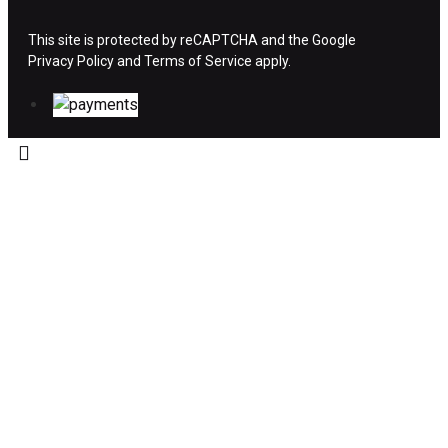
ΧΡΗΜΑΤΩΝ
This site is protected by reCAPTCHA and the Google
Privacy Policy
Η επιστροφή χρημάτων ακολουθείται στις
and
Terms of Service
apply.
παρακάτω περιπτώσεις:
Το προϊόν θα πρέπει να βρίσκεται στην αρχική
του συσκευασία και κατάσταση που είχε κατά
την παραλαβή από τον πελάτη. (όπως είχε
κατά το χρόνο της παράδοσης στον πελάτη)
και να μην έχει υποστεί φθορές ή άλλα
ελαττώματα.
Προϊόντα που στέλνονται χωρίς εξωτερική
συσκευασία που να προστατεύει το επίσημο
κουτί του προϊόντος αλλά και το ίδιο το
προϊόν, δεν θα γίνονται δεκτά από την εταιρία
μας και θα επιστρέφονται πίσω στον πελάτη.
Το προϊόν θα πρέπει να συνοδεύεται από τα