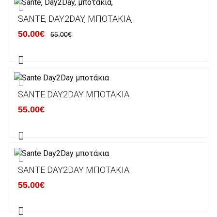
ΕΞΟΔΑ ΑΠΟΣΤΟΛΗΣ
SANTE, DAY2DAY, ΜΠΟΤΆΚΙΑ,
ΕΛΛΑΔΑ
50.00€
65.00€
Η αποστολή των παραγγελιών σας
πραγματοποιείται σε όλη την Ελλάδα ΔΩΡΕΑΝ
για αγορές άνω των 50€ και με κόστος
μεταφορικών 2€ για αγορές κάτω των 50€
SANTE DAY2DAY ΜΠΟΤΆΚΙΑ
Τα προϊόντα που παραγγέλνει ο χρήστης μέσω
55.00€
του ηλεκτρονικού καταστήματος lablanca.gr
αποστέλλονται με την ACS Courier.
Εκτός Ελλάδος δεν αποστέλουμε .
SANTE DAY2DAY ΜΠΟΤΆΚΙΑ
Χρόνος Διεκπεραίωσης Παραγγελιών:
55.00€
Ο χρόνος παράδοσης εκτιμάται σε 1-5
εργάσιμες ημέρες από την ημερομηνία
αναχώρησης της παραγγελίας του πελάτη.