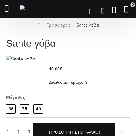
Σημείωση:
0
Αυτός
ο
Προσφορές
Sante γόβα
ιστότοπος
περιλαμβάνει
ένα
Sante γόβα
σύστημα
προσβασιμότητας.
40.00€
Διαθέσιμα Τεμάχια: 3
Μέγεθος
36
39
40
ΠΡΟΣΘΉΚΗ ΣΤΟ ΚΑΛΆΘΙ