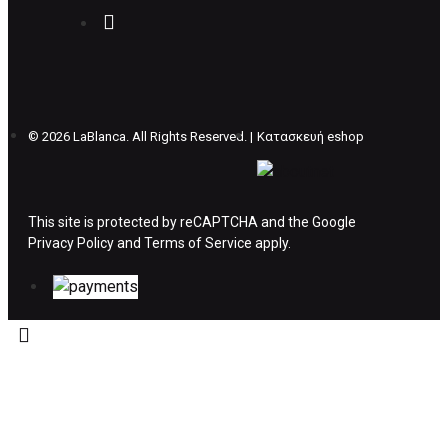
δικά μας έξοδα και μόλις παραλάβουμε το
δέμα σας, αποστέλλεται η αλλαγή σας με
επιπλέον κόστος 4€ . Σε περίπτωπη που
θέλετε να προβείτε σε 2η αλλαγή υπάρχει η
επιβάρυνση των 5€.
©
2026 LaBlanca. All Rights Reserved. |
Κατασκευή eshop
ΔΙΚΑΙΩΜΑ ΥΠΑΝΑΧΩΡΗΣΗΣ-ΕΠΙΣΤΡΟΦΗ
ΧΡΗΜΑΤΩΝ
This site is protected by reCAPTCHA and the Google
Privacy Policy
Η επιστροφή χρημάτων ακολουθείται στις
and
Terms of Service
apply.
παρακάτω περιπτώσεις:
Το προϊόν θα πρέπει να βρίσκεται στην αρχική
του συσκευασία και κατάσταση που είχε κατά
την παραλαβή από τον πελάτη. (όπως είχε
κατά το χρόνο της παράδοσης στον πελάτη)
και να μην έχει υποστεί φθορές ή άλλα
ελαττώματα.