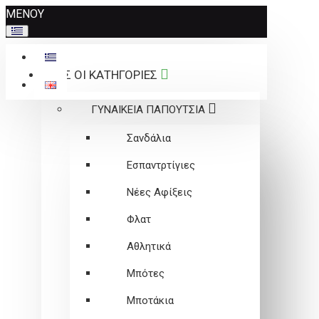
Σημείωση:
ΜΕΝΟΥ
Αυτός
ο
ιστότοπος
ΟΛΕΣ ΟΙ ΚΑΤΗΓΟΡΙΕΣ
περιλαμβάνει
ένα
ΓΥΝΑΙΚΕΙΑ ΠΑΠΟΥΤΣΙΑ
σύστημα
προσβασιμότητας.
Σανδάλια
Εσπαντρτίγιες
Νέες Αφίξεις
Φλατ
Αθλητικά
Μπότες
Μποτάκια