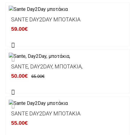
3. Πληρωμή με κατάθεση σε Τραπεζικό
Λογαριασμό.
Μπορείτε να μεταφέρετε το ποσό οφειλής, σε
SANTE DAY2DAY ΜΠΟΤΆΚΙΑ
κάποιον απο τους ακόλουθους τραπεζικούς
59.00€
λογαριασμούς:
Alpha bank: GR4001402880288002002005983
ΕΞΟΔΑ ΑΠΟΣΤΟΛΗΣ
SANTE, DAY2DAY, ΜΠΟΤΆΚΙΑ,
ΕΛΛΑΔΑ
50.00€
65.00€
Η αποστολή των παραγγελιών σας
πραγματοποιείται σε όλη την Ελλάδα ΔΩΡΕΑΝ
για αγορές άνω των 50€ και με κόστος
μεταφορικών 2€ για αγορές κάτω των 50€
SANTE DAY2DAY ΜΠΟΤΆΚΙΑ
Τα προϊόντα που παραγγέλνει ο χρήστης μέσω
55.00€
του ηλεκτρονικού καταστήματος lablanca.gr
αποστέλλονται με την ACS Courier.