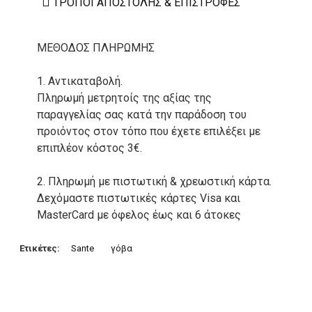
ΤΡΌΠΟΙ ΑΠΟΣΤΟΛΉΣ & ΕΠΙΣΤΡΟΦΈΣ
ΜΕΘΟΔΟΣ ΠΛΗΡΩΜΗΣ
1. Αντικαταβολή.
Πληρωμή μετρητοίς της αξίας της
παραγγελίας σας κατά την παράδοση του
προιόντος στον τόπο που έχετε επιλέξει με
επιπλέον κόστος 3€.
2. Πληρωμή με πιστωτική & χρεωστική κάρτα.
Δεχόμαστε πιστωτικές κάρτες Visa και
MasterCard με όφελος έως και 6 άτοκες
δόσεις. Οι συναλλαγές σας στο ηλεκτρονικό
μας κατάστημα πραγρατοποιούνται μέσα από
Ετικέτες:
Sante
γόβα
το ανώτατα ασφαλές περιβάλλον συναλλαγών
της Alpha bank .