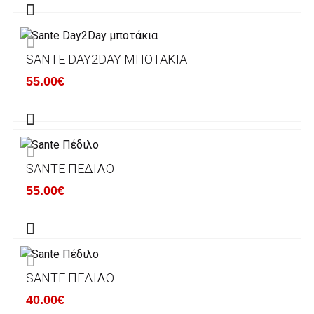
Εκτός Ελλάδος δεν αποστέλουμε .
SANTE DAY2DAY ΜΠΟΤΆΚΙΑ
Χρόνος Διεκπεραίωσης Παραγγελιών:
55.00€
Ο χρόνος παράδοσης εκτιμάται σε 1-5
εργάσιμες ημέρες από την ημερομηνία
αναχώρησης της παραγγελίας του πελάτη.
SANTE ΠΈΔΙΛΟ
ΠΟΛΙΤΙΚΗ ΕΠΙΣΤΡΟΦΩΝ
55.00€
Έχετε το δικαίωμα να επιστρέψετε το προιόν
που παραλάβετε εντός δεκατεσσάρων (14)
ημερολογιακών ημερών και να ζητήσετε την
αντικατάστασή του με άλλο μέγεθος ή άλλο
SANTE ΠΈΔΙΛΟ
προιόν.
Βασική προυπόθεση για την επιστροφή του
40.00€
προιόντος είναι να βρίσκεται στην αρχική του