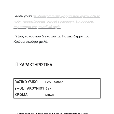
Sante γόβα
με ιδιαίτερα άνετη φόρμα που αγκαλιάζει το
πόδι, προσφέροντας σωστή εφαρμογή, ξεκούραστο
περπάτημα και μοναδικό style
.
Ύψος τακουνιού 5 εκατοστά. Πατάκι δερμάτινο.
Χρώμα σκούρο μπλέ.
ΧΑΡΑΚΤΗΡΙΣΤΙΚΆ
ΒΑΣΙΚΌ ΥΛΙΚΌ
Eco Leather
ΎΨΟΣ ΤΑΚΟΥΝΙΟΎ
5 εκ.
ΧΡΏΜΑ
Μπλέ