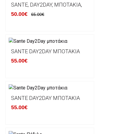
αναχώρησης της παραγγελίας του πελάτη.
SANTE, DAY2DAY, ΜΠΟΤΆΚΙΑ,
50.00€
65.00€
ΠΟΛΙΤΙΚΗ ΕΠΙΣΤΡΟΦΩΝ
Έχετε το δικαίωμα να επιστρέψετε το προιόν που π
δεκατεσσάρων (14) ημερολογιακών ημερών και να ζ
SANTE DAY2DAY ΜΠΟΤΆΚΙΑ
του με άλλο μέγεθος ή άλλο προιόν.
55.00€
Βασική προυπόθεση για την επιστροφή του προιόντος
αρχική του κατάσταση, στην αρχική του συσκευασία κ
φθορά σε αυτό. Προϊόντα που στέλνονται χωρίς εξω
προστατεύει το επίσημο κουτί του προϊόντος αλλά κα
γίνονται δεκτά από την εταιρία μας και θα επιστρέ
Επίσης, πρέπει να υπάρχει και η απόδειξη λιανικής 
SANTE DAY2DAY ΜΠΟΤΆΚΙΑ
55.00€
Οι αλλαγές γίνονται πάντα με βάση τις τρέχουσες τι
Σε περίπτωση που επιλέξετε να σας αποσταλεί νέο
μπορείτε να επικοινωνήσετε μαζί μας για την πραγμ