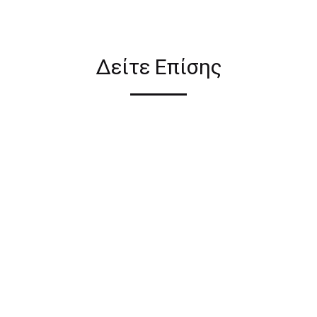
ιον απο τους ακόλουθους
Δείτε Επίσης
ι σε όλη την Ελλάδα ΔΩΡΕΑΝ
 2€ για αγορές κάτω των 50€
ηλεκτρονικού καταστήματος
έρες από την ημερομηνία