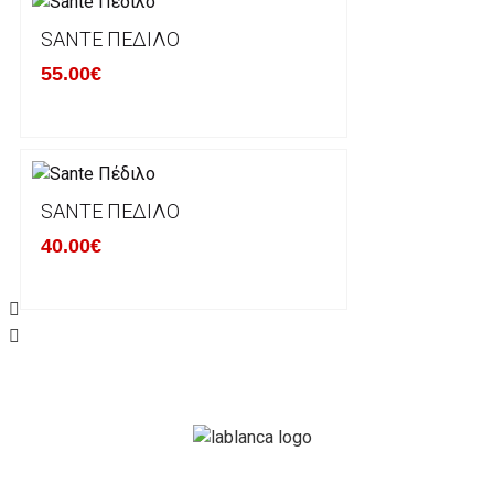
Επιστρέφετε το προϊόν με τηv ACS Courier με δικά μ
SANTE ΠΈΔΙΛΟ
παραλάβουμε το δέμα σας, αποστέλλεται η αλλαγή σα
55.00€
περίπτωπη που θέλετε να προβείτε σε 2η αλλαγή υπ
ΔΙΚΑΙΩΜΑ ΥΠΑΝΑΧΩΡΗΣΗΣ-ΕΠΙΣΤΡΟΦΗ ΧΡΗΜΑΤΩ
Η επιστροφή χρημάτων ακολουθείται στις παρακάτ
SANTE ΠΈΔΙΛΟ
40.00€
Το προϊόν θα πρέπει να βρίσκεται στην αρχική του 
είχε κατά την παραλαβή από τον πελάτη. (όπως είχ
στον πελάτη) και να μην έχει υποστεί φθορές ή άλλ
Προϊόντα που στέλνονται χωρίς εξωτερική συσκευα
επίσημο κουτί του προϊόντος αλλά και το ίδιο το πρ
την εταιρία μας και θα επιστρέφονται πίσω στον πε
Το προϊόν θα πρέπει να συνοδεύεται από τα αντίστο