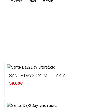
Μπορείτε να μεταφέρετε το ποσό οφειλής, σε κάπο
Ετικέτες:
Carad
μποτάκι
τραπεζικούς λογαριασμούς:
Alpha bank: GR4001402880288002002005983
ΕΞΟΔΑ ΑΠΟΣΤΟΛΗΣ
ΕΛΛΑΔΑ
Η αποστολή των παραγγελιών σας πραγματοποιείτα
για αγορές άνω των 50€ και με κόστος μεταφορικών
Τα προϊόντα που παραγγέλνει ο χρήστης μέσω του 
lablanca.gr αποστέλλονται με την ACS Courier.
SANTE DAY2DAY ΜΠΟΤΆΚΙΑ
59.00€
Εκτός Ελλάδος δεν αποστέλουμε .
Χρόνος Διεκπεραίωσης Παραγγελιών:
Ο χρόνος παράδοσης εκτιμάται σε 1-5 εργάσιμες ημ