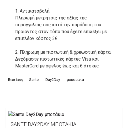
1. Αντικαταβολή.
Πληρωμή μετρητοίς της αξίας της
παραγγελίας σας κατά την παράδοση του
προιόντος στον τόπο που έχετε επιλέξει με
επιπλέον κόστος 3€.
2. Πληρωμή με πιστωτική & χρεωστική κάρτα.
Δεχόμαστε πιστωτικές κάρτες Visa και
MasterCard με όφελος έως και 6 άτοκες
δόσεις. Οι συναλλαγές σας στο ηλεκτρονικό
μας κατάστημα πραγρατοποιούνται μέσα από
Ετικέτες:
Sante
Day2Day
μοκασίνια
το ανώτατα ασφαλές περιβάλλον συναλλαγών
της Alpha bank .
3. Πληρωμή με κατάθεση σε Τραπεζικό
Λογαριασμό.
Μπορείτε να μεταφέρετε το ποσό οφειλής, σε
SANTE DAY2DAY ΜΠΟΤΆΚΙΑ
κάποιον απο τους ακόλουθους τραπεζικούς