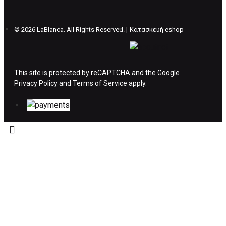
επιβάρυνση των 5€.
©
2026 LaBlanca. All Rights Reserved. |
Κατασκευή eshop
ΔΙΚΑΙΩΜΑ ΥΠΑΝΑΧΩΡΗΣΗΣ-ΕΠΙΣΤΡΟΦΗ
ΧΡΗΜΑΤΩΝ
This site is protected by reCAPTCHA and the Google
Privacy Policy
Η επιστροφή χρημάτων ακολουθείται στις
and
Terms of Service
apply.
παρακάτω περιπτώσεις:
Το προϊόν θα πρέπει να βρίσκεται στην αρχική
του συσκευασία και κατάσταση που είχε κατά
την παραλαβή από τον πελάτη. (όπως είχε
κατά το χρόνο της παράδοσης στον πελάτη)
και να μην έχει υποστεί φθορές ή άλλα
ελαττώματα.
Προϊόντα που στέλνονται χωρίς εξωτερική
συσκευασία που να προστατεύει το επίσημο