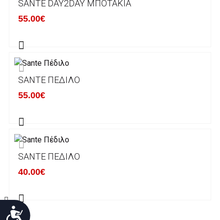
SANTE DAY2DAY ΜΠΟΤΆΚΙΑ
Χρόνος Διεκπεραίωσης Παραγγελιών:
55.00€
Ο χρόνος παράδοσης εκτιμάται σε 1-5
εργάσιμες ημέρες από την ημερομηνία
αναχώρησης της παραγγελίας του πελάτη.
SANTE ΠΈΔΙΛΟ
ΠΟΛΙΤΙΚΗ ΕΠΙΣΤΡΟΦΩΝ
55.00€
Έχετε το δικαίωμα να επιστρέψετε το προιόν
που παραλάβετε εντός δεκατεσσάρων (14)
ημερολογιακών ημερών και να ζητήσετε την
αντικατάστασή του με άλλο μέγεθος ή άλλο
SANTE ΠΈΔΙΛΟ
προιόν.
Βασική προυπόθεση για την επιστροφή του
40.00€
προιόντος είναι να βρίσκεται στην αρχική του
κατάσταση, στην αρχική του συσκευασία και
να μην έχει επέλθει καμία φθορά σε αυτό.
Προσιτότητα
Προϊόντα που στέλνονται χωρίς εξωτερική