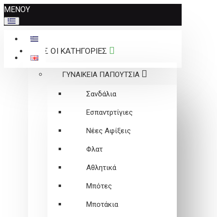
Σημείωση:
ΜΕΝΟΥ
Αυτός
ο
ιστότοπος
ΟΛΕΣ ΟΙ ΚΑΤΗΓΟΡΙΕΣ
περιλαμβάνει
ένα
ΓΥΝΑΙΚΕΙΑ ΠΑΠΟΥΤΣΙΑ
σύστημα
προσβασιμότητας.
Σανδάλια
Εσπαντρτίγιες
Νέες Αφίξεις
Φλατ
Αθλητικά
Μπότες
Μποτάκια