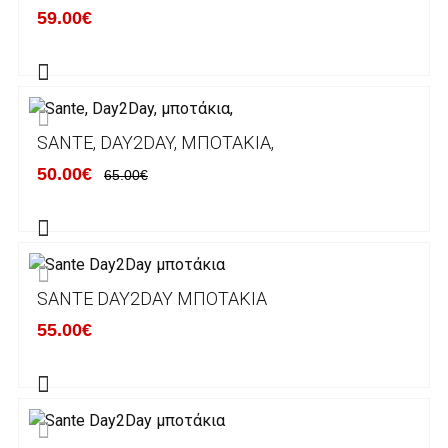
59.00€
λογαριασμούς:
Alpha bank: GR4001402880288002002005983
ΕΞΟΔΑ ΑΠΟΣΤΟΛΗΣ
SANTE, DAY2DAY, ΜΠΟΤΆΚΙΑ,
ΕΛΛΑΔΑ
50.00€
65.00€
Η αποστολή των παραγγελιών σας
πραγματοποιείται σε όλη την Ελλάδα ΔΩΡΕΑΝ
για αγορές άνω των 50€ και με κόστος
μεταφορικών 2€ για αγορές κάτω των 50€
SANTE DAY2DAY ΜΠΟΤΆΚΙΑ
Τα προϊόντα που παραγγέλνει ο χρήστης μέσω
55.00€
του ηλεκτρονικού καταστήματος lablanca.gr
αποστέλλονται με την ACS Courier.
Εκτός Ελλάδος δεν αποστέλουμε .