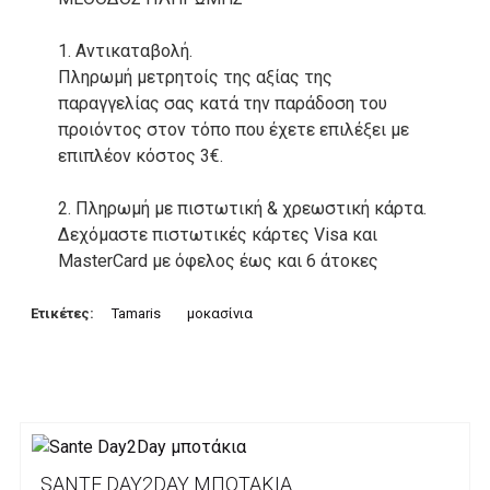
1. Αντικαταβολή.
Πληρωμή μετρητοίς της αξίας της
παραγγελίας σας κατά την παράδοση του
προιόντος στον τόπο που έχετε επιλέξει με
επιπλέον κόστος 3€.
2. Πληρωμή με πιστωτική & χρεωστική κάρτα.
Δεχόμαστε πιστωτικές κάρτες Visa και
MasterCard με όφελος έως και 6 άτοκες
δόσεις. Οι συναλλαγές σας στο ηλεκτρονικό
μας κατάστημα πραγρατοποιούνται μέσα από
Ετικέτες:
Tamaris
μοκασίνια
το ανώτατα ασφαλές περιβάλλον συναλλαγών
της Alpha bank .
3. Πληρωμή με κατάθεση σε Τραπεζικό
Λογαριασμό.
Μπορείτε να μεταφέρετε το ποσό οφειλής, σε
SANTE DAY2DAY ΜΠΟΤΆΚΙΑ