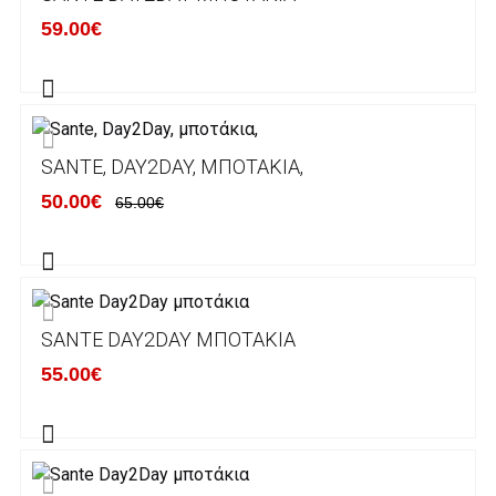
κάποιον απο τους ακόλουθους τραπεζικούς
59.00€
λογαριασμούς:
Alpha bank: GR4001402880288002002005983
ΕΞΟΔΑ ΑΠΟΣΤΟΛΗΣ
SANTE, DAY2DAY, ΜΠΟΤΆΚΙΑ,
ΕΛΛΑΔΑ
50.00€
65.00€
Η αποστολή των παραγγελιών σας
πραγματοποιείται σε όλη την Ελλάδα ΔΩΡΕΑΝ
για αγορές άνω των 50€ και με κόστος
μεταφορικών 2€ για αγορές κάτω των 50€
SANTE DAY2DAY ΜΠΟΤΆΚΙΑ
Τα προϊόντα που παραγγέλνει ο χρήστης μέσω
55.00€
του ηλεκτρονικού καταστήματος lablanca.gr
αποστέλλονται με την ACS Courier.
Εκτός Ελλάδος δεν αποστέλουμε .