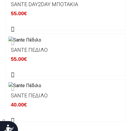
SANTE DAY2DAY ΜΠΟΤΆΚΙΑ
Χρόνος Διεκπεραίωσης Παραγγελιών:
55.00€
Ο χρόνος παράδοσης εκτιμάται σε 1-5
εργάσιμες ημέρες από την ημερομηνία
αναχώρησης της παραγγελίας του πελάτη.
SANTE ΠΈΔΙΛΟ
ΠΟΛΙΤΙΚΗ ΕΠΙΣΤΡΟΦΩΝ
55.00€
Έχετε το δικαίωμα να επιστρέψετε το προιόν
που παραλάβετε εντός δεκατεσσάρων (14)
ημερολογιακών ημερών και να ζητήσετε την
αντικατάστασή του με άλλο μέγεθος ή άλλο
SANTE ΠΈΔΙΛΟ
προιόν.
Βασική προυπόθεση για την επιστροφή του
40.00€
προιόντος είναι να βρίσκεται στην αρχική του
κατάσταση, στην αρχική του συσκευασία και
να μην έχει επέλθει καμία φθορά σε αυτό.
Προσιτότητα
Προϊόντα που στέλνονται χωρίς εξωτερική