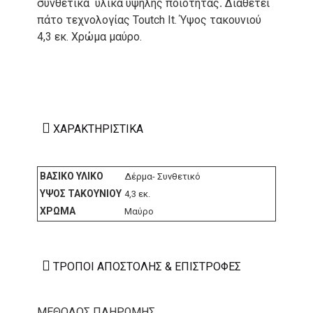
συνθετικά υλικά υψηλής ποιότητας
Διαθέτει
.
πάτο τεχνολογίας Toutch It. Ύψος τακουνιού
4,3 εκ. Χρώμα μαύρο.
ΧΑΡΑΚΤΗΡΙΣΤΙΚΆ
ΒΑΣΙΚΌ ΥΛΙΚΌ
Δέρμα- Συνθετικό
ΎΨΟΣ ΤΑΚΟΥΝΙΟΎ
4,3 εκ.
ΧΡΏΜΑ
Μαύρο
ΤΡΌΠΟΙ ΑΠΟΣΤΟΛΉΣ & ΕΠΙΣΤΡΟΦΈΣ
ΜΕΘΟΔΟΣ ΠΛΗΡΩΜΗΣ