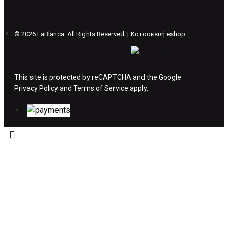
θέλετε να προβείτε σε 2η αλλαγή υπάρχει η
επιβάρυνση των 5€.
©
2026 LaBlanca. All Rights Reserved. |
Κατασκευή eshop
ΔΙΚΑΙΩΜΑ ΥΠΑΝΑΧΩΡΗΣΗΣ-ΕΠΙΣΤΡΟΦΗ
ΧΡΗΜΑΤΩΝ
This site is protected by reCAPTCHA and the Google
Privacy Policy
Η επιστροφή χρημάτων ακολουθείται στις
and
Terms of Service
apply.
παρακάτω περιπτώσεις:
Το προϊόν θα πρέπει να βρίσκεται στην αρχική
του συσκευασία και κατάσταση που είχε κατά
την παραλαβή από τον πελάτη. (όπως είχε
κατά το χρόνο της παράδοσης στον πελάτη)
και να μην έχει υποστεί φθορές ή άλλα
ελαττώματα.
Προϊόντα που στέλνονται χωρίς εξωτερική
συσκευασία που να προστατεύει το επίσημο