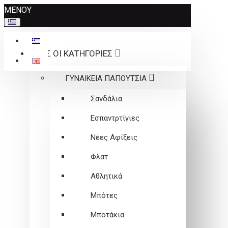
Σημείωση:
ΜΕΝΟΥ
Αυτός
ο
ιστότοπος
ΟΛΕΣ ΟΙ ΚΑΤΗΓΟΡΙΕΣ
περιλαμβάνει
ένα
ΓΥΝΑΙΚΕΙΑ ΠΑΠΟΥΤΣΙΑ
σύστημα
προσβασιμότητας.
Σανδάλια
Εσπαντρτίγιες
Νέες Αφίξεις
Φλατ
Αθλητικά
Μπότες
Μποτάκια