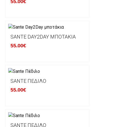
55.00€
Βασική προυπόθεση για την επιστροφή του προιόντος
αρχική του κατάσταση, στην αρχική του συσκευασία κ
φθορά σε αυτό. Προϊόντα που στέλνονται χωρίς εξω
προστατεύει το επίσημο κουτί του προϊόντος αλλά κα
γίνονται δεκτά από την εταιρία μας και θα επιστρέ
Επίσης, πρέπει να υπάρχει και η απόδειξη λιανικής 
SANTE DAY2DAY ΜΠΟΤΆΚΙΑ
55.00€
Οι αλλαγές γίνονται πάντα με βάση τις τρέχουσες τι
Σε περίπτωση που επιλέξετε να σας αποσταλεί νέο
μπορείτε να επικοινωνήσετε μαζί μας για την πραγμ
Επιστρέφετε το προϊόν με τηv ACS Courier με δικά μ
SANTE ΠΈΔΙΛΟ
παραλάβουμε το δέμα σας, αποστέλλεται η αλλαγή σα
55.00€
περίπτωπη που θέλετε να προβείτε σε 2η αλλαγή υπ
ΔΙΚΑΙΩΜΑ ΥΠΑΝΑΧΩΡΗΣΗΣ-ΕΠΙΣΤΡΟΦΗ ΧΡΗΜΑΤΩ
Η επιστροφή χρημάτων ακολουθείται στις παρακάτ
SANTE ΠΈΔΙΛΟ