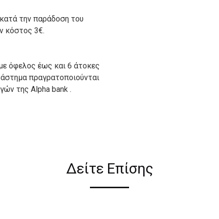
 κατά την παράδοση του
ον κόστος 3€.
με όφελος έως και 6 άτοκες
ατάστημα πραγρατοποιούνται
ών της Alpha bank .
ιον απο τους ακόλουθους
Δείτε Επίσης
ι σε όλη την Ελλάδα ΔΩΡΕΑΝ