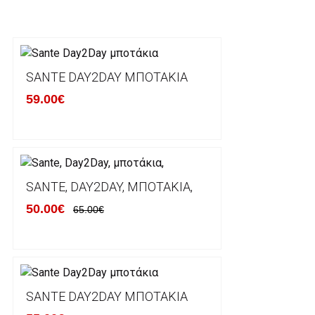
για αγορές άνω των 50€ και με κόστος μεταφορικών
Τα προϊόντα που παραγγέλνει ο χρήστης μέσω του 
lablanca.gr αποστέλλονται με την ACS Courier.
SANTE DAY2DAY ΜΠΟΤΆΚΙΑ
59.00€
Εκτός Ελλάδος δεν αποστέλουμε .
Χρόνος Διεκπεραίωσης Παραγγελιών:
Ο χρόνος παράδοσης εκτιμάται σε 1-5 εργάσιμες ημ
αναχώρησης της παραγγελίας του πελάτη.
SANTE, DAY2DAY, ΜΠΟΤΆΚΙΑ,
50.00€
65.00€
ΠΟΛΙΤΙΚΗ ΕΠΙΣΤΡΟΦΩΝ
Έχετε το δικαίωμα να επιστρέψετε το προιόν που π
δεκατεσσάρων (14) ημερολογιακών ημερών και να ζ
SANTE DAY2DAY ΜΠΟΤΆΚΙΑ
του με άλλο μέγεθος ή άλλο προιόν.