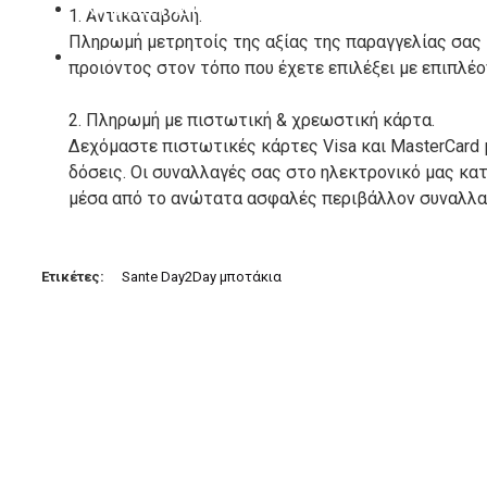
ΚΑΤΑΣΚΕΥΑΣΤΕΣ
1. Αντικαταβολή.
Πληρωμή μετρητοίς της αξίας της παραγγελίας σας
ΕΠΙΚΟΙΝΩΝΙΑ
προιόντος στον τόπο που έχετε επιλέξει με επιπλέ
2. Πληρωμή με πιστωτική & χρεωστική κάρτα.
Δεχόμαστε πιστωτικές κάρτες Visa και MasterCard 
δόσεις. Οι συναλλαγές σας στο ηλεκτρονικό μας κ
μέσα από το ανώτατα ασφαλές περιβάλλον συναλλαγ
3. Πληρωμή με κατάθεση σε Τραπεζικό Λογαριασμό.
Μπορείτε να μεταφέρετε το ποσό οφειλής, σε κάπο
Ετικέτες:
Sante Day2Day μποτάκια
τραπεζικούς λογαριασμούς:
Alpha bank: GR4001402880288002002005983
ΕΞΟΔΑ ΑΠΟΣΤΟΛΗΣ
ΕΛΛΑΔΑ
Η αποστολή των παραγγελιών σας πραγματοποιείτα