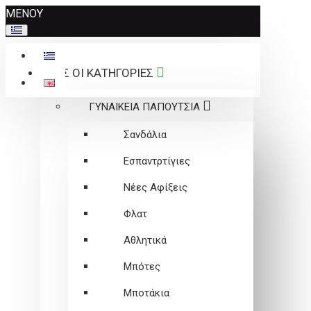
Σημείωση:
ΜΕΝΟΥ
Αυτός
ο
ιστότοπος
ΟΛΕΣ ΟΙ ΚΑΤΗΓΟΡΙΕΣ
περιλαμβάνει
ένα
ΓΥΝΑΙΚΕΙΑ ΠΑΠΟΥΤΣΙΑ
σύστημα
προσβασιμότητας.
Σανδάλια
Εσπαντρτίγιες
Νέες Αφίξεις
Φλατ
Αθλητικά
Μπότες
Μποτάκια