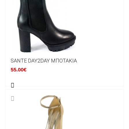
μπορείτε να επικοινωνήσετε μαζί μας για την
πραγματοποίηση νέας παραγγελίας.
Επιστρέφετε το προϊόν με τηv ACS Courier με
δικά μας έξοδα και μόλις παραλάβουμε το
δέμα σας, αποστέλλεται η αλλαγή σας με
επιπλέον κόστος 4€ . Σε περίπτωπη που
θέλετε να προβείτε σε 2η αλλαγή υπάρχει η
επιβάρυνση των 5€.
SANTE DAY2DAY ΜΠΟΤΆΚΙΑ
55.00€
ΔΙΚΑΙΩΜΑ ΥΠΑΝΑΧΩΡΗΣΗΣ-ΕΠΙΣΤΡΟΦΗ
ΧΡΗΜΑΤΩΝ
Η επιστροφή χρημάτων ακολουθείται στις
παρακάτω περιπτώσεις:
Το προϊόν θα πρέπει να βρίσκεται στην αρχική
του συσκευασία και κατάσταση που είχε κατά