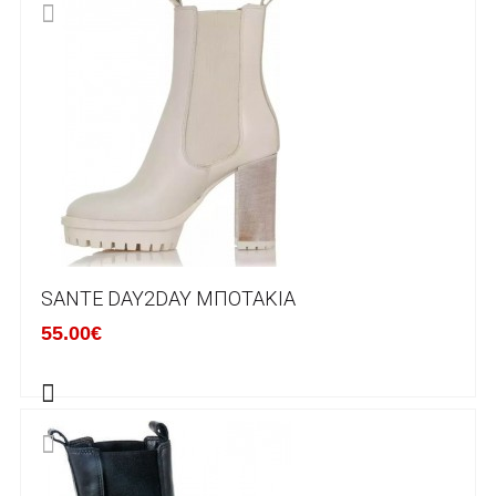
αντικατάστασή του με άλλο μέγεθος ή άλλο
προιόν.
Βασική προυπόθεση για την επιστροφή του
προιόντος είναι να βρίσκεται στην αρχική του
κατάσταση, στην αρχική του συσκευασία και
να μην έχει επέλθει καμία φθορά σε αυτό.
Προϊόντα που στέλνονται χωρίς εξωτερική
συσκευασία που να προστατεύει το επίσημο
κουτί του προϊόντος αλλά και το ίδιο το
προϊόν, δεν θα γίνονται δεκτά από την εταιρία
μας και θα επιστρέφονται πίσω στον πελάτη.
SANTE DAY2DAY ΜΠΟΤΆΚΙΑ
Επίσης, πρέπει να υπάρχει και η απόδειξη
55.00€
λιανικής πώλησης ή το τιμολόγιο αγοράς.
Οι αλλαγές γίνονται πάντα με βάση τις
τρέχουσες τιμές.
Σε περίπτωση που επιλέξετε να σας
αποσταλεί νέο προϊόν προς αντικατάσταση