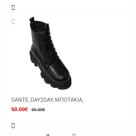
Τα προϊόντα που παραγγέλνει ο χρήστης μέσω
του ηλεκτρονικού καταστήματος lablanca.gr
αποστέλλονται με την ACS Courier.
Εκτός Ελλάδος δεν αποστέλουμε .
Χρόνος Διεκπεραίωσης Παραγγελιών:
Ο χρόνος παράδοσης εκτιμάται σε 1-5
εργάσιμες ημέρες από την ημερομηνία
αναχώρησης της παραγγελίας του πελάτη.
SANTE, DAY2DAY, ΜΠΟΤΆΚΙΑ,
ΠΟΛΙΤΙΚΗ ΕΠΙΣΤΡΟΦΩΝ
50.00€
65.00€
Έχετε το δικαίωμα να επιστρέψετε το προιόν
που παραλάβετε εντός δεκατεσσάρων (14)
ημερολογιακών ημερών και να ζητήσετε την