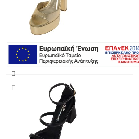
την παραλαβή από τον πελάτη. (όπως είχε
κατά το χρόνο της παράδοσης στον πελάτη)
και να μην έχει υποστεί φθορές ή άλλα
ελαττώματα.
Προϊόντα που στέλνονται χωρίς εξωτερική
SANTE ΠΈΔΙΛΟ
συσκευασία που να προστατεύει το επίσημο
κουτί του προϊόντος αλλά και το ίδιο το
55.00€
προϊόν, δεν θα γίνονται δεκτά από την εταιρία
μας και θα επιστρέφονται πίσω στον πελάτη.
Το προϊόν θα πρέπει να συνοδεύεται από τα
αντίστοιχα παραστατικά που ο πελάτης έλαβε
κατά την παραλαβή του (απόδειξη, τιμολόγιο).
Η επιστροφή θα πραγματοποιείται εντός 14
ημερών με κατάθεση στον τραπεζικό
λογαριασμό που θα υποδεικνύει ο πελάτης.
(Συνεργαζόμενες τράπεζες : Alpha bank )