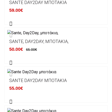
SANTE DAY2DAY ΜΠΟΤΆΚΙΑ
κάποιον απο τους ακόλουθους τραπεζικούς
59.00€
λογαριασμούς:
Alpha bank: GR4001402880288002002005983
ΕΞΟΔΑ ΑΠΟΣΤΟΛΗΣ
SANTE, DAY2DAY, ΜΠΟΤΆΚΙΑ,
ΕΛΛΑΔΑ
50.00€
65.00€
Η αποστολή των παραγγελιών σας
πραγματοποιείται σε όλη την Ελλάδα ΔΩΡΕΑΝ
για αγορές άνω των 50€ και με κόστος
μεταφορικών 2€ για αγορές κάτω των 50€
SANTE DAY2DAY ΜΠΟΤΆΚΙΑ
Τα προϊόντα που παραγγέλνει ο χρήστης μέσω
55.00€
του ηλεκτρονικού καταστήματος lablanca.gr
αποστέλλονται με την ACS Courier.
Εκτός Ελλάδος δεν αποστέλουμε .