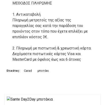
ΜΕΘΟΔΟΣ ΠΛΗΡΩΜΗΣ
1. Αντικαταβολή.
Πληρωμή μετρητοίς της αξίας της
παραγγελίας σας κατά την παράδοση του
προιόντος στον τόπο που έχετε επιλέξει με
επιπλέον κόστος 3€.
2. Πληρωμή με πιστωτική & χρεωστική κάρτα.
Δεχόμαστε πιστωτικές κάρτες Visa και
MasterCard με όφελος έως και 6 άτοκες
δόσεις. Οι συναλλαγές σας στο ηλεκτρονικό
μας κατάστημα πραγρατοποιούνται μέσα από
Ετικέτες:
Carad
μποτάκι
το ανώτατα ασφαλές περιβάλλον συναλλαγών
της Alpha bank .
3. Πληρωμή με κατάθεση σε Τραπεζικό
Λογαριασμό.
Μπορείτε να μεταφέρετε το ποσό οφειλής, σε