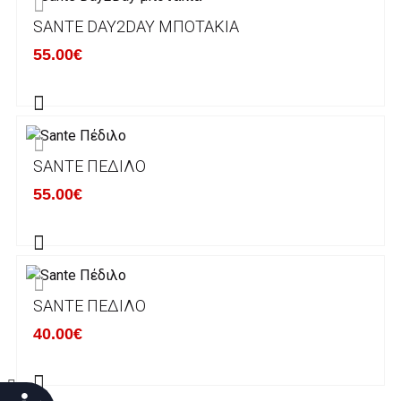
SANTE DAY2DAY ΜΠΟΤΆΚΙΑ
Χρόνος Διεκπεραίωσης Παραγγελιών:
55.00€
Ο χρόνος παράδοσης εκτιμάται σε 1-5
εργάσιμες ημέρες από την ημερομηνία
αναχώρησης της παραγγελίας του πελάτη.
SANTE ΠΈΔΙΛΟ
ΠΟΛΙΤΙΚΗ ΕΠΙΣΤΡΟΦΩΝ
55.00€
Έχετε το δικαίωμα να επιστρέψετε το προιόν
που παραλάβετε εντός δεκατεσσάρων (14)
ημερολογιακών ημερών και να ζητήσετε την
αντικατάστασή του με άλλο μέγεθος ή άλλο
SANTE ΠΈΔΙΛΟ
προιόν.
Βασική προυπόθεση για την επιστροφή του
40.00€
προιόντος είναι να βρίσκεται στην αρχική του
κατάσταση, στην αρχική του συσκευασία και
να μην έχει επέλθει καμία φθορά σε αυτό.