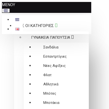
Σημείωση:
ΜΕΝΟΥ
Αυτός
ο
ιστότοπος
ΟΛΕΣ ΟΙ ΚΑΤΗΓΟΡΙΕΣ
περιλαμβάνει
ένα
ΓΥΝΑΙΚΕΙΑ ΠΑΠΟΥΤΣΙΑ
σύστημα
προσβασιμότητας.
Σανδάλια
Εσπαντρτίγιες
Νέες Αφίξεις
Φλατ
Αθλητικά
Μπότες
Μποτάκια