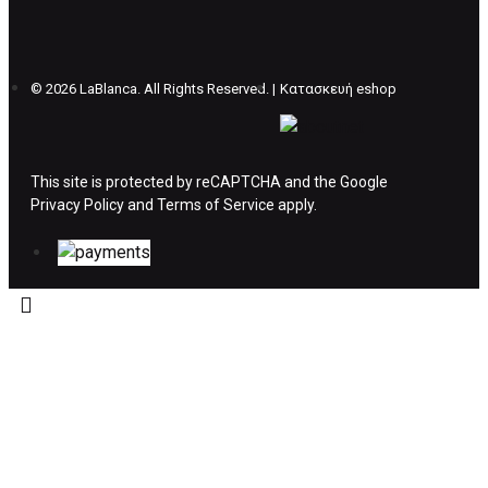
θέλετε να προβείτε σε 2η αλλαγή υπάρχει η
επιβάρυνση των 5€.
©
2026 LaBlanca. All Rights Reserved. |
Κατασκευή eshop
ΔΙΚΑΙΩΜΑ ΥΠΑΝΑΧΩΡΗΣΗΣ-ΕΠΙΣΤΡΟΦΗ
ΧΡΗΜΑΤΩΝ
This site is protected by reCAPTCHA and the Google
Privacy Policy
Η επιστροφή χρημάτων ακολουθείται στις
and
Terms of Service
apply.
παρακάτω περιπτώσεις:
Το προϊόν θα πρέπει να βρίσκεται στην αρχική
του συσκευασία και κατάσταση που είχε κατά
την παραλαβή από τον πελάτη. (όπως είχε
κατά το χρόνο της παράδοσης στον πελάτη)
και να μην έχει υποστεί φθορές ή άλλα
ελαττώματα.
Προϊόντα που στέλνονται χωρίς εξωτερική