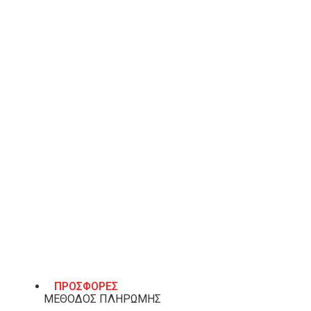
Διαθέτει τεχνολογία A.SLIDE/TOUCH-IT και LEATHE
αντιολισθητικά και πολύ άνετα καθώς διαθέτουν έν
πάτο.
ΧΑΡΑΚΤΗΡΙΣΤΙΚΆ
ΒΑΣΙΚΌ ΥΛΙΚΌ
Συνθετικό
ΎΨΟΣ ΤΑΚΟΥΝΙΟΎ
10εκ
ΧΡΏΜΑ
Μαύρο
ΤΡΌΠΟΙ ΑΠΟΣΤΟΛΉΣ & ΕΠΙΣΤΡΟΦΈΣ
ΠΡΟΣΦΟΡΕΣ
ΜΕΘΟΔΟΣ ΠΛΗΡΩΜΗΣ