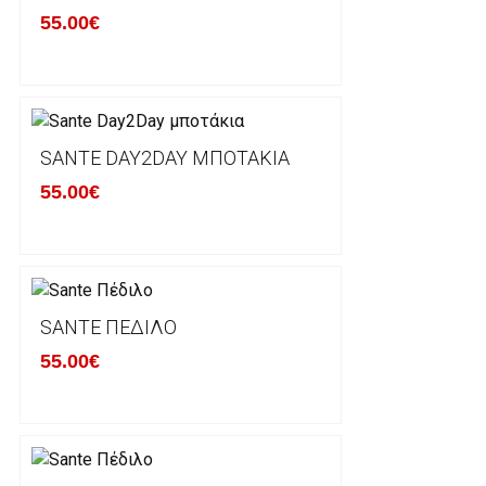
55.00€
Βασική προυπόθεση για την επιστροφή του προιόντος
αρχική του κατάσταση, στην αρχική του συσκευασία κ
φθορά σε αυτό. Προϊόντα που στέλνονται χωρίς εξω
προστατεύει το επίσημο κουτί του προϊόντος αλλά κα
γίνονται δεκτά από την εταιρία μας και θα επιστρέ
Επίσης, πρέπει να υπάρχει και η απόδειξη λιανικής 
SANTE DAY2DAY ΜΠΟΤΆΚΙΑ
55.00€
Οι αλλαγές γίνονται πάντα με βάση τις τρέχουσες τι
Σε περίπτωση που επιλέξετε να σας αποσταλεί νέο
μπορείτε να επικοινωνήσετε μαζί μας για την πραγμ
Επιστρέφετε το προϊόν με τηv ACS Courier με δικά μ
SANTE ΠΈΔΙΛΟ
παραλάβουμε το δέμα σας, αποστέλλεται η αλλαγή σα
55.00€
περίπτωπη που θέλετε να προβείτε σε 2η αλλαγή υπ
ΔΙΚΑΙΩΜΑ ΥΠΑΝΑΧΩΡΗΣΗΣ-ΕΠΙΣΤΡΟΦΗ ΧΡΗΜΑΤΩ