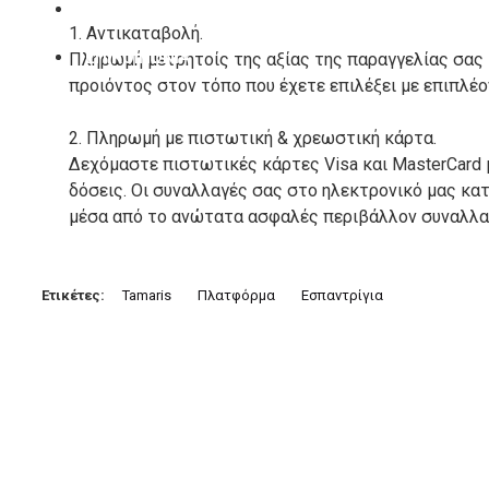
ΚΑΤΑΣΚΕΥΑΣΤΕΣ
1. Αντικαταβολή.
ΕΠΙΚΟΙΝΩΝΙΑ
Πληρωμή μετρητοίς της αξίας της παραγγελίας σας
προιόντος στον τόπο που έχετε επιλέξει με επιπλέ
2. Πληρωμή με πιστωτική & χρεωστική κάρτα.
Δεχόμαστε πιστωτικές κάρτες Visa και MasterCard 
δόσεις. Οι συναλλαγές σας στο ηλεκτρονικό μας κ
μέσα από το ανώτατα ασφαλές περιβάλλον συναλλαγ
3. Πληρωμή με κατάθεση σε Τραπεζικό Λογαριασμό.
Μπορείτε να μεταφέρετε το ποσό οφειλής, σε κάπο
Ετικέτες:
Tamaris
Πλατφόρμα
Εσπαντρίγια
τραπεζικούς λογαριασμούς:
Alpha bank: GR4001402880288002002005983
ΕΞΟΔΑ ΑΠΟΣΤΟΛΗΣ
ΕΛΛΑΔΑ