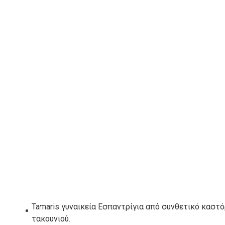
ΠΡΟΣΘΉΚΗ ΣΤΟ ΚΑΛΆΘΙ
Λίστα Επιθυμιών
ΠΕΡΙΓΡΑΦΉ
ΑΞΕΣΟΥΑΡ
Tamaris γυναικεία Εσπαντρίγια από συνθετικό καστό
τακουνιού.