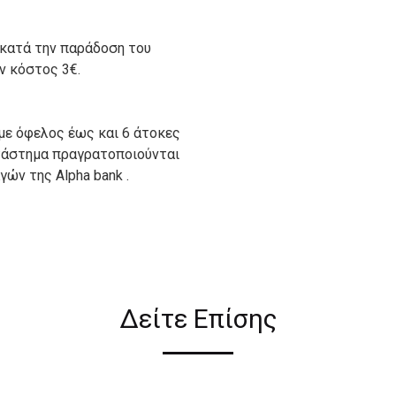
 κατά την παράδοση του
ον κόστος 3€.
με όφελος έως και 6 άτοκες
ατάστημα πραγρατοποιούνται
ών της Alpha bank .
ιον απο τους ακόλουθους
Δείτε Επίσης