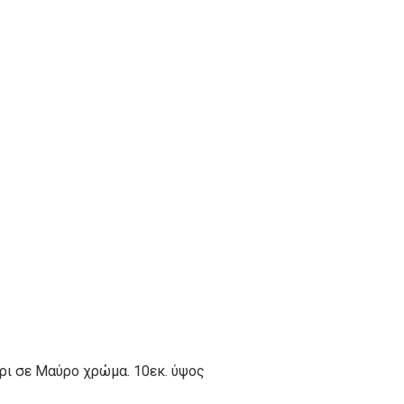
ρι σε Μαύρο χρώμα. 10εκ. ύψος