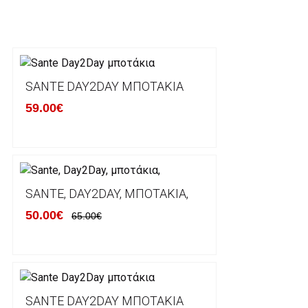
Η αποστολή των παραγγελιών σας πραγματοποιείτα
για αγορές άνω των 50€ και με κόστος μεταφορικών
Τα προϊόντα που παραγγέλνει ο χρήστης μέσω του 
lablanca.gr αποστέλλονται με την ACS Courier.
SANTE DAY2DAY ΜΠΟΤΆΚΙΑ
59.00€
Εκτός Ελλάδος δεν αποστέλουμε .
Χρόνος Διεκπεραίωσης Παραγγελιών:
Ο χρόνος παράδοσης εκτιμάται σε 1-5 εργάσιμες ημ
αναχώρησης της παραγγελίας του πελάτη.
SANTE, DAY2DAY, ΜΠΟΤΆΚΙΑ,
50.00€
65.00€
ΠΟΛΙΤΙΚΗ ΕΠΙΣΤΡΟΦΩΝ
Έχετε το δικαίωμα να επιστρέψετε το προιόν που π
δεκατεσσάρων (14) ημερολογιακών ημερών και να ζ
SANTE DAY2DAY ΜΠΟΤΆΚΙΑ
του με άλλο μέγεθος ή άλλο προιόν.