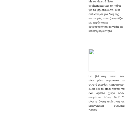
Με το Heart & Sole
αναζωπυρώνεται το πάθος
για τα ψηλοτάκουνα.
Μια
συλλογή σε μια δική της
κατηγορία, που εξασφαλίζει
μια εμφάνιση με
αυτοπεποίθηση σε γόβες με
καθαρή κομψότητα.
Για βέλτιστη άνεση, δεν
είναι μόνο σημαντικό το
σωστό μέγεθος παπουτσιού,
αλλά και το πόδι πρέπει να
έχει αρκετό χώρο όσον
αφορά το πλάτος.
Το F ½
είναι η άνετη απάντηση σε
μεμονωμένα σχήματα
ποδιών.