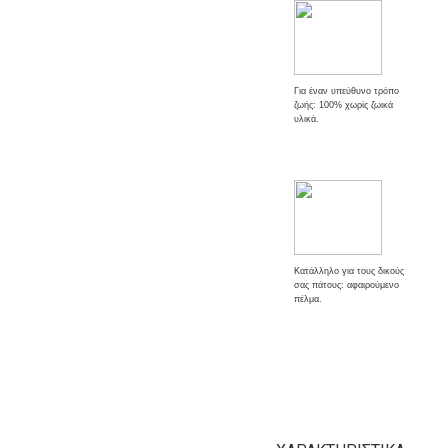
Για έναν υπεύθυνο τρόπο
ζωής: 100% χωρίς ζωικά
υλικά.
Κατάλληλο για τους δικούς
σας πάτους: αφαιρούμενο
πέλμα.