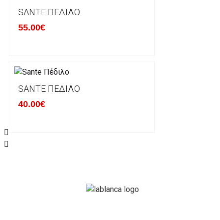
Σε περίπτωση που επιλέξετε να σας αποσταλεί νέο
SANTE ΠΈΔΙΛΟ
μπορείτε να επικοινωνήσετε μαζί μας για την πραγμ
Επιστρέφετε το προϊόν με τηv ACS Courier με δικά μ
55.00€
παραλάβουμε το δέμα σας, αποστέλλεται η αλλαγή σα
περίπτωπη που θέλετε να προβείτε σε 2η αλλαγή υπ
ΔΙΚΑΙΩΜΑ ΥΠΑΝΑΧΩΡΗΣΗΣ-ΕΠΙΣΤΡΟΦΗ ΧΡΗΜΑΤΩ
SANTE ΠΈΔΙΛΟ
40.00€
Η επιστροφή χρημάτων ακολουθείται στις παρακάτ
Το προϊόν θα πρέπει να βρίσκεται στην αρχική του 
είχε κατά την παραλαβή από τον πελάτη. (όπως είχ
στον πελάτη) και να μην έχει υποστεί φθορές ή άλλ
Προϊόντα που στέλνονται χωρίς εξωτερική συσκευα
επίσημο κουτί του προϊόντος αλλά και το ίδιο το πρ
την εταιρία μας και θα επιστρέφονται πίσω στον πε