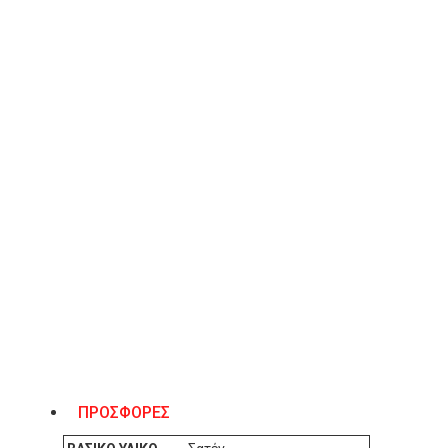
ΠΡΟΣΘΉΚΗ ΣΤΟ ΚΑΛΆΘΙ
Λίστα Επιθυμιών
ΠΕΡΙΓΡΑΦΉ
Sante γόβα από σατέν με ανοιχτή φτέρνα και βραχιόλι στρας. 
Χρώμα μαύρο.
ΧΑΡΑΚΤΗΡΙΣΤΙΚΆ
ΠΡΟΣΦΟΡΕΣ