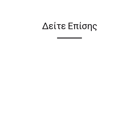
ιον απο τους ακόλουθους
Δείτε Επίσης
ι σε όλη την Ελλάδα ΔΩΡΕΑΝ
 2€ για αγορές κάτω των 50€
ηλεκτρονικού καταστήματος