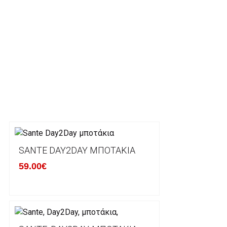
3. Πληρωμή με κατάθεση σε Τραπεζικό Λογαριασμό.
Μπορείτε να μεταφέρετε το ποσό οφειλής, σε κάπο
τραπεζικούς λογαριασμούς:
Alpha bank: GR4001402880288002002005983
ΕΞΟΔΑ ΑΠΟΣΤΟΛΗΣ
ΕΛΛΑΔΑ
Η αποστολή των παραγγελιών σας πραγματοποιείτα
για αγορές άνω των 50€ και με κόστος μεταφορικών
SANTE DAY2DAY ΜΠΟΤΆΚΙΑ
Τα προϊόντα που παραγγέλνει ο χρήστης μέσω του 
lablanca.gr αποστέλλονται με την ACS Courier.
59.00€
Εκτός Ελλάδος δεν αποστέλουμε .
Χρόνος Διεκπεραίωσης Παραγγελιών: