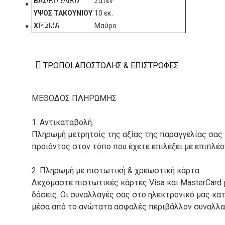
ΒΑΣΙΚΌ ΥΛΙΚΌ
Σατέν
ΚΑΤΑΣΚΕΥΑΣΤΕΣ
ΎΨΟΣ ΤΑΚΟΥΝΙΟΎ
10 εκ.
ΧΡΏΜΑ
Μαύρο
ΕΠΙΚΟΙΝΩΝΙΑ
ΤΡΌΠΟΙ ΑΠΟΣΤΟΛΉΣ & ΕΠΙΣΤΡΟΦΈΣ
ΜΕΘΟΔΟΣ ΠΛΗΡΩΜΗΣ
1. Αντικαταβολή.
Πληρωμή μετρητοίς της αξίας της παραγγελίας σας
προιόντος στον τόπο που έχετε επιλέξει με επιπλέ
2. Πληρωμή με πιστωτική & χρεωστική κάρτα.
Δεχόμαστε πιστωτικές κάρτες Visa και MasterCard 
δόσεις. Οι συναλλαγές σας στο ηλεκτρονικό μας κ
μέσα από το ανώτατα ασφαλές περιβάλλον συναλλαγ