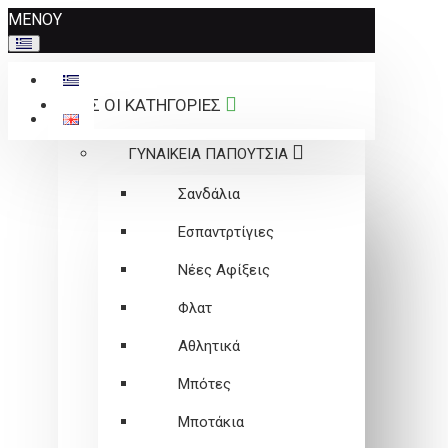
Σημείωση:
ΜΕΝΟΥ
Αυτός
ο
ιστότοπος
ΟΛΕΣ ΟΙ ΚΑΤΗΓΟΡΙΕΣ
περιλαμβάνει
ένα
ΓΥΝΑΙΚΕΙΑ ΠΑΠΟΥΤΣΙΑ
σύστημα
προσβασιμότητας.
Σανδάλια
Εσπαντρτίγιες
Νέες Αφίξεις
Φλατ
Αθλητικά
Μπότες
Μποτάκια