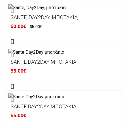
ΕΞΟΔΑ ΑΠΟΣΤΟΛΗΣ
SANTE, DAY2DAY, ΜΠΟΤΆΚΙΑ,
ΕΛΛΑΔΑ
50.00€
65.00€
Η αποστολή των παραγγελιών σας
πραγματοποιείται σε όλη την Ελλάδα ΔΩΡΕΑΝ
για αγορές άνω των 50€ και με κόστος
μεταφορικών 2€ για αγορές κάτω των 50€
SANTE DAY2DAY ΜΠΟΤΆΚΙΑ
Τα προϊόντα που παραγγέλνει ο χρήστης μέσω
55.00€
του ηλεκτρονικού καταστήματος lablanca.gr
αποστέλλονται με την ACS Courier.
Εκτός Ελλάδος δεν αποστέλουμε .
SANTE DAY2DAY ΜΠΟΤΆΚΙΑ
Χρόνος Διεκπεραίωσης Παραγγελιών:
55.00€
Ο χρόνος παράδοσης εκτιμάται σε 1-5
εργάσιμες ημέρες από την ημερομηνία