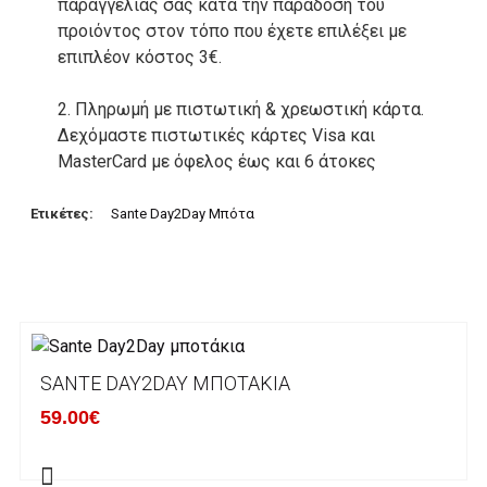
παραγγελίας σας κατά την παράδοση του
προιόντος στον τόπο που έχετε επιλέξει με
επιπλέον κόστος 3€.
2. Πληρωμή με πιστωτική & χρεωστική κάρτα.
Δεχόμαστε πιστωτικές κάρτες Visa και
MasterCard με όφελος έως και 6 άτοκες
δόσεις. Οι συναλλαγές σας στο ηλεκτρονικό
μας κατάστημα πραγρατοποιούνται μέσα από
Ετικέτες:
Sante Day2Day Μπότα
το ανώτατα ασφαλές περιβάλλον συναλλαγών
της Alpha bank .
3. Πληρωμή με κατάθεση σε Τραπεζικό
Λογαριασμό.
Μπορείτε να μεταφέρετε το ποσό οφειλής, σε
SANTE DAY2DAY ΜΠΟΤΆΚΙΑ
κάποιον απο τους ακόλουθους τραπεζικούς
59.00€
λογαριασμούς:
Alpha bank: GR4001402880288002002005983