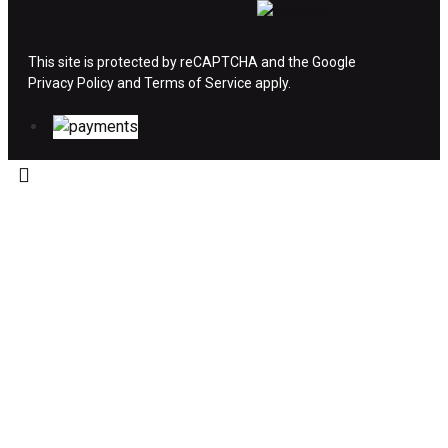
ΔΙΚΑΙΩΜΑ ΥΠΑΝΑΧΩΡΗΣΗΣ-ΕΠΙΣΤΡΟΦΗ
ΧΡΗΜΑΤΩΝ
This site is protected by reCAPTCHA and the Google
Privacy Policy
Η επιστροφή χρημάτων ακολουθείται στις
and
Terms of Service
apply.
παρακάτω περιπτώσεις:
Το προϊόν θα πρέπει να βρίσκεται στην αρχική
του συσκευασία και κατάσταση που είχε κατά
την παραλαβή από τον πελάτη. (όπως είχε
κατά το χρόνο της παράδοσης στον πελάτη)
και να μην έχει υποστεί φθορές ή άλλα
ελαττώματα.
Προϊόντα που στέλνονται χωρίς εξωτερική
συσκευασία που να προστατεύει το επίσημο
κουτί του προϊόντος αλλά και το ίδιο το
προϊόν, δεν θα γίνονται δεκτά από την εταιρία
μας και θα επιστρέφονται πίσω στον πελάτη.