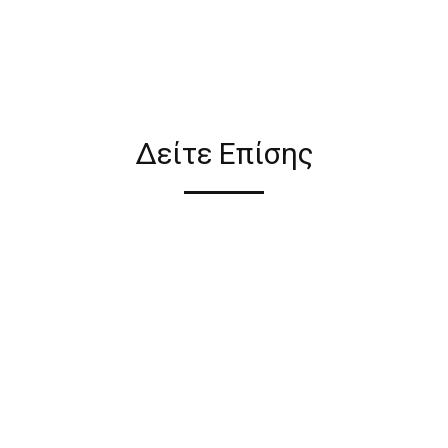
ιον απο τους ακόλουθους
Δείτε Επίσης
ι σε όλη την Ελλάδα ΔΩΡΕΑΝ
 2€ για αγορές κάτω των 50€
ηλεκτρονικού καταστήματος