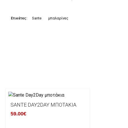
3. Πληρωμή με κατάθεση σε Τραπεζικό Λογαριασμό.
Μπορείτε να μεταφέρετε το ποσό οφειλής, σε κάπο
Ετικέτες:
Sante
μπαλαρίνες
τραπεζικούς λογαριασμούς:
Alpha bank: GR4001402880288002002005983
ΕΞΟΔΑ ΑΠΟΣΤΟΛΗΣ
ΕΛΛΑΔΑ
Η αποστολή των παραγγελιών σας πραγματοποιείτα
για αγορές άνω των 50€ και με κόστος μεταφορικών
Τα προϊόντα που παραγγέλνει ο χρήστης μέσω του 
lablanca.gr αποστέλλονται με την ACS Courier.
SANTE DAY2DAY ΜΠΟΤΆΚΙΑ
59.00€
Εκτός Ελλάδος δεν αποστέλουμε .
Χρόνος Διεκπεραίωσης Παραγγελιών: