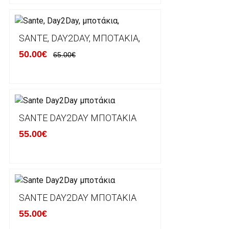
Ο χρόνος παράδοσης εκτιμάται σε 1-5 εργάσιμες ημ
αναχώρησης της παραγγελίας του πελάτη.
SANTE, DAY2DAY, ΜΠΟΤΆΚΙΑ,
50.00€
65.00€
ΠΟΛΙΤΙΚΗ ΕΠΙΣΤΡΟΦΩΝ
Έχετε το δικαίωμα να επιστρέψετε το προιόν που π
δεκατεσσάρων (14) ημερολογιακών ημερών και να ζ
SANTE DAY2DAY ΜΠΟΤΆΚΙΑ
του με άλλο μέγεθος ή άλλο προιόν.
55.00€
Βασική προυπόθεση για την επιστροφή του προιόντος
αρχική του κατάσταση, στην αρχική του συσκευασία κ
φθορά σε αυτό. Προϊόντα που στέλνονται χωρίς εξω
προστατεύει το επίσημο κουτί του προϊόντος αλλά κα
γίνονται δεκτά από την εταιρία μας και θα επιστρέ
Επίσης, πρέπει να υπάρχει και η απόδειξη λιανικής 
SANTE DAY2DAY ΜΠΟΤΆΚΙΑ
55.00€
Οι αλλαγές γίνονται πάντα με βάση τις τρέχουσες τι