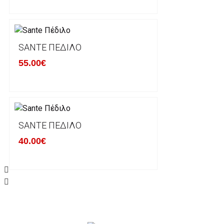
Σε περίπτωση που επιλέξετε να σας αποσταλεί νέο
μπορείτε να επικοινωνήσετε μαζί μας για την πραγμ
Επιστρέφετε το προϊόν με τηv ACS Courier με δικά μ
SANTE ΠΈΔΙΛΟ
παραλάβουμε το δέμα σας, αποστέλλεται η αλλαγή σα
55.00€
περίπτωπη που θέλετε να προβείτε σε 2η αλλαγή υπ
ΔΙΚΑΙΩΜΑ ΥΠΑΝΑΧΩΡΗΣΗΣ-ΕΠΙΣΤΡΟΦΗ ΧΡΗΜΑΤΩ
Η επιστροφή χρημάτων ακολουθείται στις παρακάτ
SANTE ΠΈΔΙΛΟ
40.00€
Το προϊόν θα πρέπει να βρίσκεται στην αρχική του 
είχε κατά την παραλαβή από τον πελάτη. (όπως είχ
στον πελάτη) και να μην έχει υποστεί φθορές ή άλλ
Προϊόντα που στέλνονται χωρίς εξωτερική συσκευα
επίσημο κουτί του προϊόντος αλλά και το ίδιο το πρ
την εταιρία μας και θα επιστρέφονται πίσω στον πε