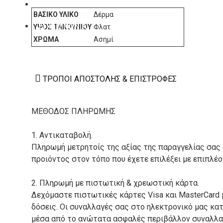
ΚΑΤΑΣΚΕΥΑΣΤΕΣ
ΒΑΣΙΚΌ ΥΛΙΚΌ
Δέρμα
ΕΠΙΚΟΙΝΩΝΙΑ
ΎΨΟΣ ΤΑΚΟΥΝΙΟΎ
Φλατ
ΧΡΏΜΑ
Ασημί
ΤΡΌΠΟΙ ΑΠΟΣΤΟΛΉΣ & ΕΠΙΣΤΡΟΦΈΣ
ΜΕΘΟΔΟΣ ΠΛΗΡΩΜΗΣ
1. Αντικαταβολή.
Πληρωμή μετρητοίς της αξίας της παραγγελίας σας
προιόντος στον τόπο που έχετε επιλέξει με επιπλέ
2. Πληρωμή με πιστωτική & χρεωστική κάρτα.
Δεχόμαστε πιστωτικές κάρτες Visa και MasterCard 
δόσεις. Οι συναλλαγές σας στο ηλεκτρονικό μας κ
μέσα από το ανώτατα ασφαλές περιβάλλον συναλλαγ