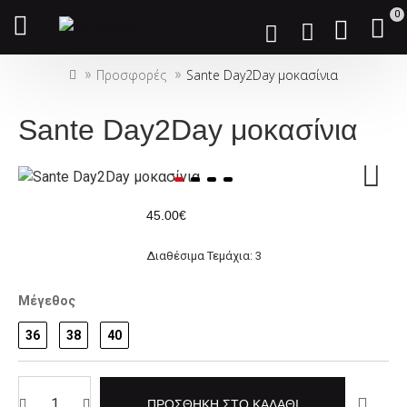
Σημείωση:
0
Αυτός
ο
Προσφορές
Sante Day2Day μοκασίνια
ιστότοπος
περιλαμβάνει
ένα
Sante Day2Day μοκασίνια
σύστημα
προσβασιμότητας.
45.00€
Διαθέσιμα Τεμάχια: 3
Μέγεθος
36
38
40
ΠΡΟΣΘΉΚΗ ΣΤΟ ΚΑΛΆΘΙ