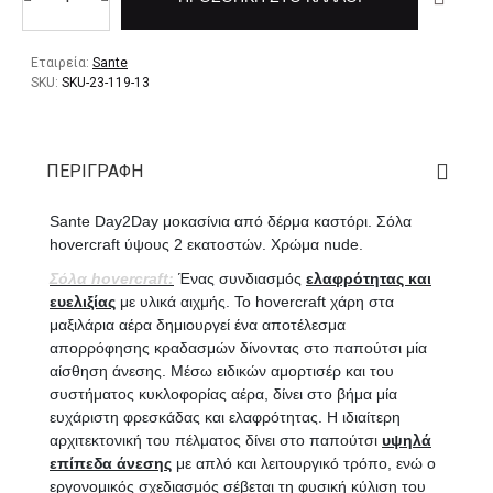
Εταιρεία:
Sante
SKU:
SKU-23-119-13
ΠΕΡΙΓΡΑΦΉ
Sante Day2Day μοκασίνια από δέρμα καστόρι. Σόλα
hovercraft ύψους 2 εκατοστών. Χρώμα nude.
Σόλα hovercraft:
Ένας συνδιασμός
ελαφρότητας και
ευελιξίας
με υλικά αιχμής. Το hovercraft χάρη στα
μαξιλάρια αέρα δημιουργεί ένα αποτέλεσμα
απορρόφησης κραδασμών δίνοντας στο παπούτσι μία
αίσθηση άνεσης. Μέσω ειδικών αμορτισέρ και του
συστήματος κυκλοφορίας αέρα, δίνει στο βήμα μία
ευχάριστη φρεσκάδας και ελαφρότητας. Η ιδιαίτερη
αρχιτεκτονική του πέλματος δίνει στο παπούτσι
υψηλά
επίπεδα άνεσης
με απλό και λειτουργικό τρόπο, ενώ ο
εργονομικός σχεδιασμός σέβεται τη φυσική κύλιση του