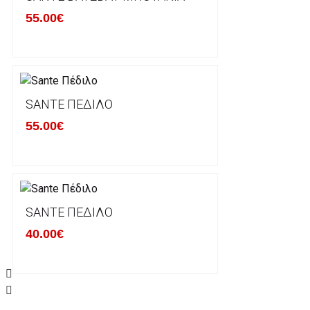
55.00€
Οι αλλαγές γίνονται πάντα με βάση τις τρέχουσες τι
Σε περίπτωση που επιλέξετε να σας αποσταλεί νέο
μπορείτε να επικοινωνήσετε μαζί μας για την πραγμ
Επιστρέφετε το προϊόν με τηv ACS Courier με δικά μ
SANTE ΠΈΔΙΛΟ
παραλάβουμε το δέμα σας, αποστέλλεται η αλλαγή σα
55.00€
περίπτωπη που θέλετε να προβείτε σε 2η αλλαγή υπ
ΔΙΚΑΙΩΜΑ ΥΠΑΝΑΧΩΡΗΣΗΣ-ΕΠΙΣΤΡΟΦΗ ΧΡΗΜΑΤΩ
Η επιστροφή χρημάτων ακολουθείται στις παρακάτ
SANTE ΠΈΔΙΛΟ
40.00€
Το προϊόν θα πρέπει να βρίσκεται στην αρχική του 
είχε κατά την παραλαβή από τον πελάτη. (όπως είχ
στον πελάτη) και να μην έχει υποστεί φθορές ή άλλ
Προϊόντα που στέλνονται χωρίς εξωτερική συσκευα