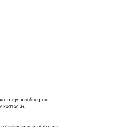
 κατά την παράδοση του
ον κόστος 3€.
με όφελος έως και 6 άτοκες