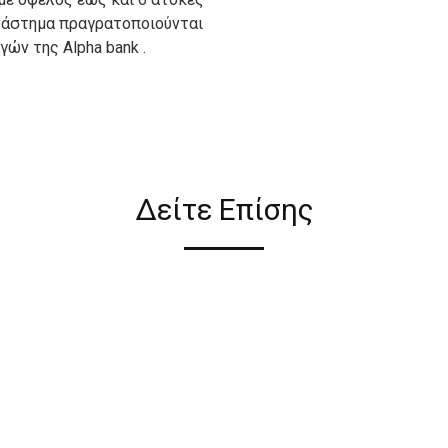
ατάστημα πραγρατοποιούνται
ών της Alpha bank .
ιον απο τους ακόλουθους
Δείτε Επίσης
ι σε όλη την Ελλάδα ΔΩΡΕΑΝ
 2€ για αγορές κάτω των 50€
ηλεκτρονικού καταστήματος