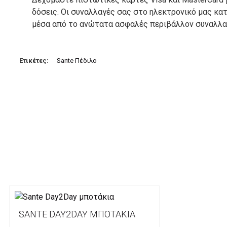
δόσεις. Οι συναλλαγές σας στο ηλεκτρονικό μας κ
μέσα από το ανώτατα ασφαλές περιβάλλον συναλλαγ
3. Πληρωμή με κατάθεση σε Τραπεζικό Λογαριασμό.
Μπορείτε να μεταφέρετε το ποσό οφειλής, σε κάπο
Ετικέτες:
Sante Πέδιλο
τραπεζικούς λογαριασμούς:
Alpha bank: GR4001402880288002002005983
ΕΞΟΔΑ ΑΠΟΣΤΟΛΗΣ
ΕΛΛΑΔΑ
Η αποστολή των παραγγελιών σας πραγματοποιείτα
για αγορές άνω των 50€ και με κόστος μεταφορικών
Τα προϊόντα που παραγγέλνει ο χρήστης μέσω του 
lablanca.gr αποστέλλονται με την ACS Courier.
SANTE DAY2DAY ΜΠΟΤΆΚΙΑ