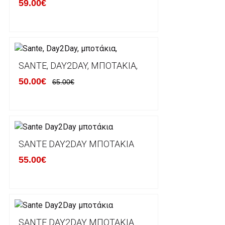
59.00€
Εκτός Ελλάδος δεν αποστέλουμε .
Χρόνος Διεκπεραίωσης Παραγγελιών:
Ο χρόνος παράδοσης εκτιμάται σε 1-5 εργάσιμες ημ
αναχώρησης της παραγγελίας του πελάτη.
SANTE, DAY2DAY, ΜΠΟΤΆΚΙΑ,
50.00€
65.00€
ΠΟΛΙΤΙΚΗ ΕΠΙΣΤΡΟΦΩΝ
Έχετε το δικαίωμα να επιστρέψετε το προιόν που π
δεκατεσσάρων (14) ημερολογιακών ημερών και να ζ
SANTE DAY2DAY ΜΠΟΤΆΚΙΑ
του με άλλο μέγεθος ή άλλο προιόν.
55.00€
Βασική προυπόθεση για την επιστροφή του προιόντος
αρχική του κατάσταση, στην αρχική του συσκευασία κ
φθορά σε αυτό. Προϊόντα που στέλνονται χωρίς εξω
προστατεύει το επίσημο κουτί του προϊόντος αλλά κα
γίνονται δεκτά από την εταιρία μας και θα επιστρέ
Επίσης, πρέπει να υπάρχει και η απόδειξη λιανικής 
SANTE DAY2DAY ΜΠΟΤΆΚΙΑ