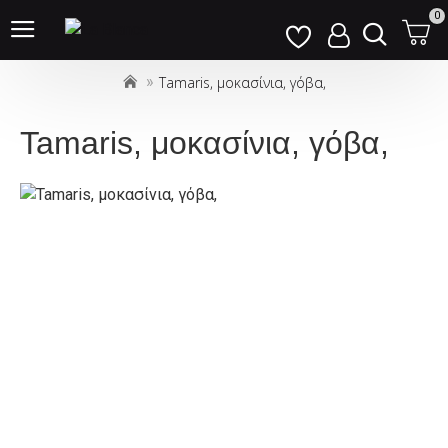
Σημείωση:
0
Αυτός
ο
Tamaris, μοκασίνια, γόβα,
ιστότοπος
περιλαμβάνει
ένα
Tamaris, μοκασίνια, γόβα,
σύστημα
προσβασιμότητας.