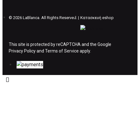
επιβάρυνση των 5€.
©
2026 LaBlanca. All Rights Reserved. |
Κατασκευή eshop
ΔΙΚΑΙΩΜΑ ΥΠΑΝΑΧΩΡΗΣΗΣ-ΕΠΙΣΤΡΟΦΗ
ΧΡΗΜΑΤΩΝ
This site is protected by reCAPTCHA and the Google
Privacy Policy
Η επιστροφή χρημάτων ακολουθείται στις
and
Terms of Service
apply.
παρακάτω περιπτώσεις:
Το προϊόν θα πρέπει να βρίσκεται στην αρχική
του συσκευασία και κατάσταση που είχε κατά
την παραλαβή από τον πελάτη. (όπως είχε
κατά το χρόνο της παράδοσης στον πελάτη)
και να μην έχει υποστεί φθορές ή άλλα
ελαττώματα.
Προϊόντα που στέλνονται χωρίς εξωτερική
συσκευασία που να προστατεύει το επίσημο