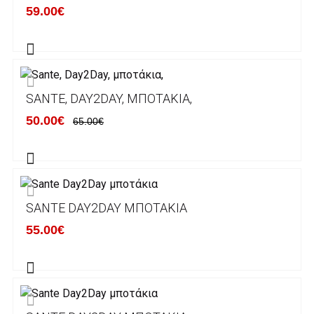
59.00€
λογαριασμούς:
Alpha bank: GR4001402880288002002005983
ΕΞΟΔΑ ΑΠΟΣΤΟΛΗΣ
SANTE, DAY2DAY, ΜΠΟΤΆΚΙΑ,
ΕΛΛΑΔΑ
50.00€
65.00€
Η αποστολή των παραγγελιών σας
πραγματοποιείται σε όλη την Ελλάδα ΔΩΡΕΑΝ
για αγορές άνω των 50€ και με κόστος
μεταφορικών 2€ για αγορές κάτω των 50€
SANTE DAY2DAY ΜΠΟΤΆΚΙΑ
Τα προϊόντα που παραγγέλνει ο χρήστης μέσω
55.00€
του ηλεκτρονικού καταστήματος lablanca.gr
αποστέλλονται με την ACS Courier.
Εκτός Ελλάδος δεν αποστέλουμε .