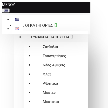
Σημείωση:
ΜΕΝΟΥ
Αυτός
ο
ιστότοπος
ΟΛΕΣ ΟΙ ΚΑΤΗΓΟΡΙΕΣ
περιλαμβάνει
ένα
ΓΥΝΑΙΚΕΙΑ ΠΑΠΟΥΤΣΙΑ
σύστημα
προσβασιμότητας.
Σανδάλια
Εσπαντρτίγιες
Νέες Αφίξεις
Φλατ
Αθλητικά
Μπότες
Μποτάκια