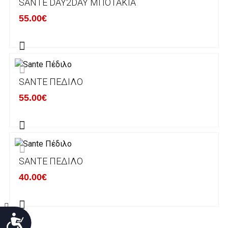
SANTE DAY2DAY ΜΠΟΤΆΚΙΑ
Χρόνος Διεκπεραίωσης Παραγγελιών:
55.00€
Ο χρόνος παράδοσης εκτιμάται σε 1-5
εργάσιμες ημέρες από την ημερομηνία
αναχώρησης της παραγγελίας του πελάτη.
SANTE ΠΈΔΙΛΟ
ΠΟΛΙΤΙΚΗ ΕΠΙΣΤΡΟΦΩΝ
55.00€
Έχετε το δικαίωμα να επιστρέψετε το προιόν
που παραλάβετε εντός δεκατεσσάρων (14)
ημερολογιακών ημερών και να ζητήσετε την
αντικατάστασή του με άλλο μέγεθος ή άλλο
SANTE ΠΈΔΙΛΟ
προιόν.
Βασική προυπόθεση για την επιστροφή του
40.00€
προιόντος είναι να βρίσκεται στην αρχική του
κατάσταση, στην αρχική του συσκευασία και
να μην έχει επέλθει καμία φθορά σε αυτό.
Προσιτότητα
Προϊόντα που στέλνονται χωρίς εξωτερική