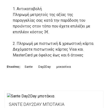
1. Αντικαταβολή.
Πληρωμή μετρητοίς της αξίας της
παραγγελίας σας κατά την παράδοση του
προιόντος στον τόπο που έχετε επιλέξει με
επιπλέον κόστος 3€.
2. Πληρωμή με πιστωτική & χρεωστική κάρτα.
Δεχόμαστε πιστωτικές κάρτες Visa και
MasterCard με όφελος έως και 6 άτοκες
δόσεις. Οι συναλλαγές σας στο ηλεκτρονικό
μας κατάστημα πραγρατοποιούνται μέσα από
Ετικέτες:
Sante
Day2Day
μοκασίνια
το ανώτατα ασφαλές περιβάλλον συναλλαγών
της Alpha bank .
3. Πληρωμή με κατάθεση σε Τραπεζικό
Λογαριασμό.
Μπορείτε να μεταφέρετε το ποσό οφειλής, σε
SANTE DAY2DAY ΜΠΟΤΆΚΙΑ
κάποιον απο τους ακόλουθους τραπεζικούς