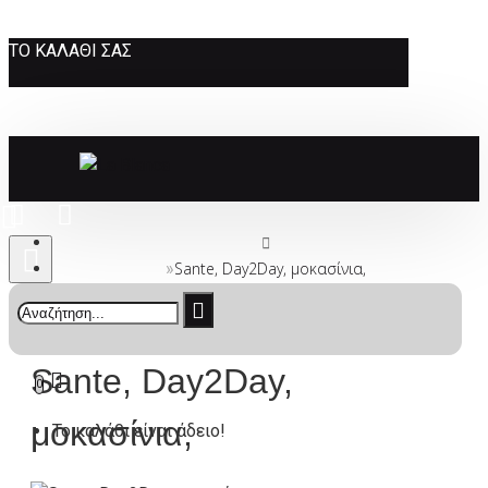
ΤΟ ΚΑΛΆΘΙ ΣΑΣ
Sante, Day2Day, μοκασίνια,
Sante, Day2Day,
0
μοκασίνια,
Το καλάθι είναι άδειο!