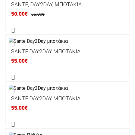
SANTE, DAY2DAY, ΜΠΟΤΆΚΙΑ,
ΕΛΛΑΔΑ
50.00€
65.00€
Η αποστολή των παραγγελιών σας
πραγματοποιείται σε όλη την Ελλάδα ΔΩΡΕΑΝ
για αγορές άνω των 50€ και με κόστος
μεταφορικών 2€ για αγορές κάτω των 50€
SANTE DAY2DAY ΜΠΟΤΆΚΙΑ
Τα προϊόντα που παραγγέλνει ο χρήστης μέσω
55.00€
του ηλεκτρονικού καταστήματος lablanca.gr
αποστέλλονται με την ACS Courier.
Εκτός Ελλάδος δεν αποστέλουμε .
SANTE DAY2DAY ΜΠΟΤΆΚΙΑ
Χρόνος Διεκπεραίωσης Παραγγελιών:
55.00€
Ο χρόνος παράδοσης εκτιμάται σε 1-5
εργάσιμες ημέρες από την ημερομηνία
αναχώρησης της παραγγελίας του πελάτη.