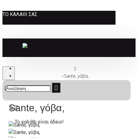
ΤΟ ΚΑΛΆΘΙ ΣΑΣ
Sante, γόβα,
Sante, γόβα,
0
Το καλάθι είναι άδειο!