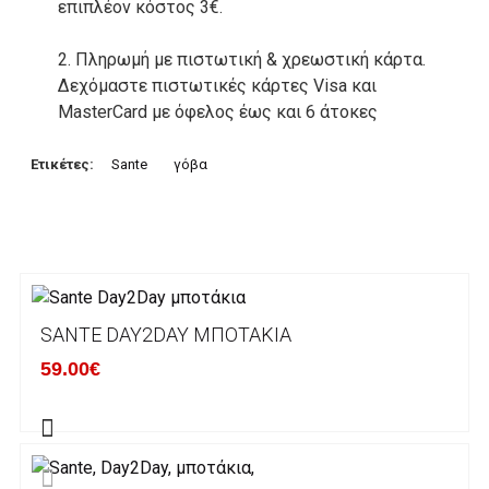
επιπλέον κόστος 3€.
2. Πληρωμή με πιστωτική & χρεωστική κάρτα.
Δεχόμαστε πιστωτικές κάρτες Visa και
MasterCard με όφελος έως και 6 άτοκες
δόσεις. Οι συναλλαγές σας στο ηλεκτρονικό
μας κατάστημα πραγρατοποιούνται μέσα από
Ετικέτες:
Sante
γόβα
το ανώτατα ασφαλές περιβάλλον συναλλαγών
της Alpha bank .
3. Πληρωμή με κατάθεση σε Τραπεζικό
Λογαριασμό.
Μπορείτε να μεταφέρετε το ποσό οφειλής, σε
SANTE DAY2DAY ΜΠΟΤΆΚΙΑ
κάποιον απο τους ακόλουθους τραπεζικούς
59.00€
λογαριασμούς:
Alpha bank: GR4001402880288002002005983
ΕΞΟΔΑ ΑΠΟΣΤΟΛΗΣ