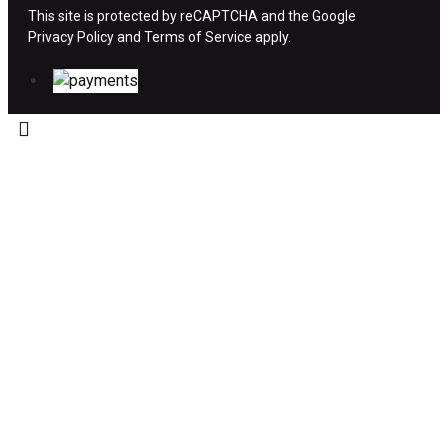
This site is protected by reCAPTCHA and the Google
Privacy Policy
Η επιστροφή χρημάτων ακολουθείται στις
and
Terms of Service
apply.
παρακάτω περιπτώσεις:
Το προϊόν θα πρέπει να βρίσκεται στην αρχική
του συσκευασία και κατάσταση που είχε κατά
την παραλαβή από τον πελάτη. (όπως είχε
κατά το χρόνο της παράδοσης στον πελάτη)
και να μην έχει υποστεί φθορές ή άλλα
ελαττώματα.
Προϊόντα που στέλνονται χωρίς εξωτερική
συσκευασία που να προστατεύει το επίσημο
κουτί του προϊόντος αλλά και το ίδιο το
προϊόν, δεν θα γίνονται δεκτά από την εταιρία
μας και θα επιστρέφονται πίσω στον πελάτη.
Το προϊόν θα πρέπει να συνοδεύεται από τα
αντίστοιχα παραστατικά που ο πελάτης έλαβε