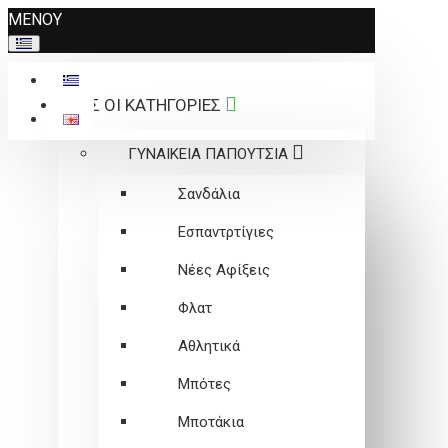
Σημείωση:
ΜΕΝΟΥ
Αυτός
ο
ιστότοπος
ΟΛΕΣ ΟΙ ΚΑΤΗΓΟΡΙΕΣ
περιλαμβάνει
ένα
ΓΥΝΑΙΚΕΙΑ ΠΑΠΟΥΤΣΙΑ
σύστημα
προσβασιμότητας.
Σανδάλια
Εσπαντρτίγιες
Νέες Αφίξεις
Φλατ
Αθλητικά
Μπότες
Μποτάκια