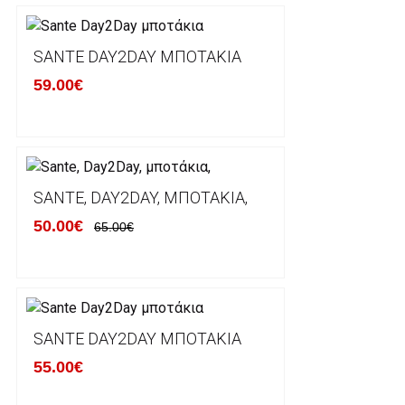
Τα προϊόντα που παραγγέλνει ο χρήστης μέσω του 
lablanca.gr αποστέλλονται με την ACS Courier.
SANTE DAY2DAY ΜΠΟΤΆΚΙΑ
59.00€
Εκτός Ελλάδος δεν αποστέλουμε .
Χρόνος Διεκπεραίωσης Παραγγελιών:
Ο χρόνος παράδοσης εκτιμάται σε 1-5 εργάσιμες ημ
αναχώρησης της παραγγελίας του πελάτη.
SANTE, DAY2DAY, ΜΠΟΤΆΚΙΑ,
50.00€
65.00€
ΠΟΛΙΤΙΚΗ ΕΠΙΣΤΡΟΦΩΝ
Έχετε το δικαίωμα να επιστρέψετε το προιόν που π
δεκατεσσάρων (14) ημερολογιακών ημερών και να ζ
SANTE DAY2DAY ΜΠΟΤΆΚΙΑ
του με άλλο μέγεθος ή άλλο προιόν.
55.00€
Βασική προυπόθεση για την επιστροφή του προιόντος
αρχική του κατάσταση, στην αρχική του συσκευασία κ