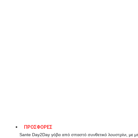
41
ΠΡΟΣΘΉΚΗ ΣΤΟ ΚΑΛΆΘΙ
Λίστα Επιθυμιών
ΠΕΡΙΓΡΑΦΉ
ΠΡΟΣΦΟΡΕΣ
Sante Day2Day γόβα από σπαστό συνθετικό λουστρίνι, με μ