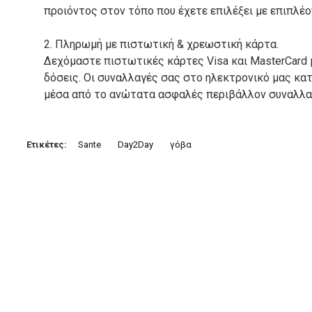
προιόντος στον τόπο που έχετε επιλέξει με επιπλέ
2. Πληρωμή με πιστωτική & χρεωστική κάρτα.
Δεχόμαστε πιστωτικές κάρτες Visa και MasterCard 
δόσεις. Οι συναλλαγές σας στο ηλεκτρονικό μας κ
μέσα από το ανώτατα ασφαλές περιβάλλον συναλλαγ
3. Πληρωμή με κατάθεση σε Τραπεζικό Λογαριασμό.
Μπορείτε να μεταφέρετε το ποσό οφειλής, σε κάπο
Ετικέτες:
Sante
Day2Day
γόβα
τραπεζικούς λογαριασμούς:
Alpha bank: GR4001402880288002002005983
ΕΞΟΔΑ ΑΠΟΣΤΟΛΗΣ
ΕΛΛΑΔΑ
Η αποστολή των παραγγελιών σας πραγματοποιείτα
για αγορές άνω των 50€ και με κόστος μεταφορικών