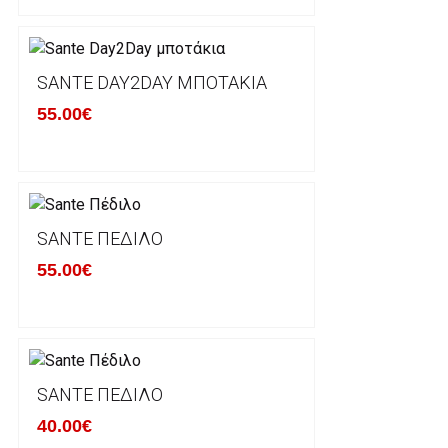
φθορά σε αυτό. Προϊόντα που στέλνονται χωρίς εξω
προστατεύει το επίσημο κουτί του προϊόντος αλλά κα
γίνονται δεκτά από την εταιρία μας και θα επιστρέ
Επίσης, πρέπει να υπάρχει και η απόδειξη λιανικής 
SANTE DAY2DAY ΜΠΟΤΆΚΙΑ
55.00€
Οι αλλαγές γίνονται πάντα με βάση τις τρέχουσες τι
Σε περίπτωση που επιλέξετε να σας αποσταλεί νέο
μπορείτε να επικοινωνήσετε μαζί μας για την πραγμ
Επιστρέφετε το προϊόν με τηv ACS Courier με δικά μ
SANTE ΠΈΔΙΛΟ
παραλάβουμε το δέμα σας, αποστέλλεται η αλλαγή σα
55.00€
περίπτωπη που θέλετε να προβείτε σε 2η αλλαγή υπ
ΔΙΚΑΙΩΜΑ ΥΠΑΝΑΧΩΡΗΣΗΣ-ΕΠΙΣΤΡΟΦΗ ΧΡΗΜΑΤΩ
Η επιστροφή χρημάτων ακολουθείται στις παρακάτ
SANTE ΠΈΔΙΛΟ
40.00€
Το προϊόν θα πρέπει να βρίσκεται στην αρχική του 