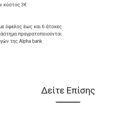
ον κόστος 3€.
με όφελος έως και 6 άτοκες
ατάστημα πραγρατοποιούνται
ών της Alpha bank .
ιον απο τους ακόλουθους
Δείτε Επίσης
ι σε όλη την Ελλάδα ΔΩΡΕΑΝ
 2€ για αγορές κάτω των 50€