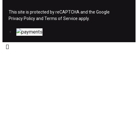
ΧΡΗΜΑΤΩΝ
This site is protected by reCAPTCHA and the Google
Privacy Policy
Η επιστροφή χρημάτων ακολουθείται στις
and
Terms of Service
apply.
παρακάτω περιπτώσεις:
Το προϊόν θα πρέπει να βρίσκεται στην αρχική
του συσκευασία και κατάσταση που είχε κατά
την παραλαβή από τον πελάτη. (όπως είχε
κατά το χρόνο της παράδοσης στον πελάτη)
και να μην έχει υποστεί φθορές ή άλλα
ελαττώματα.
Προϊόντα που στέλνονται χωρίς εξωτερική
συσκευασία που να προστατεύει το επίσημο
κουτί του προϊόντος αλλά και το ίδιο το
προϊόν, δεν θα γίνονται δεκτά από την εταιρία
μας και θα επιστρέφονται πίσω στον πελάτη.
Το προϊόν θα πρέπει να συνοδεύεται από τα