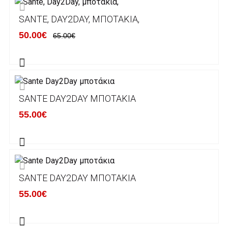
ΕΞΟΔΑ ΑΠΟΣΤΟΛΗΣ
SANTE, DAY2DAY, ΜΠΟΤΆΚΙΑ,
ΕΛΛΑΔΑ
50.00€
65.00€
Η αποστολή των παραγγελιών σας
πραγματοποιείται σε όλη την Ελλάδα ΔΩΡΕΑΝ
για αγορές άνω των 50€ και με κόστος
μεταφορικών 2€ για αγορές κάτω των 50€
SANTE DAY2DAY ΜΠΟΤΆΚΙΑ
Τα προϊόντα που παραγγέλνει ο χρήστης μέσω
55.00€
του ηλεκτρονικού καταστήματος lablanca.gr
αποστέλλονται με την ACS Courier.
Εκτός Ελλάδος δεν αποστέλουμε .
SANTE DAY2DAY ΜΠΟΤΆΚΙΑ
Χρόνος Διεκπεραίωσης Παραγγελιών:
55.00€
Ο χρόνος παράδοσης εκτιμάται σε 1-5
εργάσιμες ημέρες από την ημερομηνία
αναχώρησης της παραγγελίας του πελάτη.