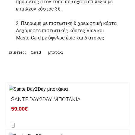
προιόντος στον τόπο που έχετε επιλέξει με
επιπλέον κόστος 3€.
2. Πληρωμή με πιστωτική & χρεωστική κάρτα.
Δεχόμαστε πιστωτικές κάρτες Visa και
MasterCard με όφελος έως και 6 άτοκες
δόσεις. Οι συναλλαγές σας στο ηλεκτρονικό
μας κατάστημα πραγρατοποιούνται μέσα από
Ετικέτες:
Carad
μποτάκι
το ανώτατα ασφαλές περιβάλλον συναλλαγών
της Alpha bank .
3. Πληρωμή με κατάθεση σε Τραπεζικό
Λογαριασμό.
Μπορείτε να μεταφέρετε το ποσό οφειλής, σε
SANTE DAY2DAY ΜΠΟΤΆΚΙΑ
κάποιον απο τους ακόλουθους τραπεζικούς
59.00€
λογαριασμούς:
Alpha bank: GR4001402880288002002005983