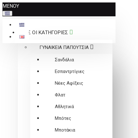
Σημείωση:
ΜΕΝΟΥ
Αυτός
ο
ιστότοπος
ΟΛΕΣ ΟΙ ΚΑΤΗΓΟΡΙΕΣ
περιλαμβάνει
ένα
ΓΥΝΑΙΚΕΙΑ ΠΑΠΟΥΤΣΙΑ
σύστημα
προσβασιμότητας.
Σανδάλια
Εσπαντρτίγιες
Νέες Αφίξεις
Φλατ
Αθλητικά
Μπότες
Μποτάκια