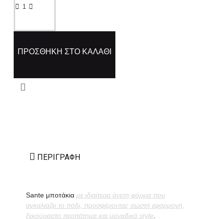
ΠΡΟΣΘΉΚΗ ΣΤΟ ΚΑΛΆΘΙ
ΠΕΡΙΓΡΑΦΉ
Sante μποτάκια
με ιδιαίτερα άνετη φόρμα που
αγκαλιάζει το πόδι, προσφέροντας σωστή εφαρμογή,
ξεκούραστο περπάτημα και μοναδικό style
.