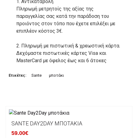
1. Αντικαταβολή.
Πληρωμή μετρητοίς της αξίας της
παραγγελίας σας κατά την παράδοση του
προιόντος στον τόπο που έχετε επιλέξει με
επιπλέον κόστος 3€.
2. Πληρωμή με πιστωτική & χρεωστική κάρτα.
Δεχόμαστε πιστωτικές κάρτες Visa και
MasterCard με όφελος έως και 6 άτοκες
δόσεις. Οι συναλλαγές σας στο ηλεκτρονικό
μας κατάστημα πραγρατοποιούνται μέσα από
Ετικέτες:
Sante
μποτάκι
το ανώτατα ασφαλές περιβάλλον συναλλαγών
της Alpha bank .
3. Πληρωμή με κατάθεση σε Τραπεζικό
Λογαριασμό.
Μπορείτε να μεταφέρετε το ποσό οφειλής, σε
SANTE DAY2DAY ΜΠΟΤΆΚΙΑ
κάποιον απο τους ακόλουθους τραπεζικούς
59.00€
λογαριασμούς: