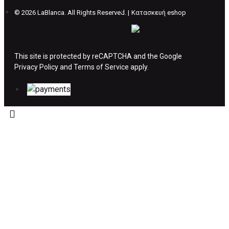
©
2026 LaBlanca. All Rights Reserved. |
Κατασκευή eshop
ΔΙΚΑΙΩΜΑ ΥΠΑΝΑΧΩΡΗΣΗΣ-ΕΠΙΣΤΡΟΦΗ
ΧΡΗΜΑΤΩΝ
This site is protected by reCAPTCHA and the Google
Privacy Policy
Η επιστροφή χρημάτων ακολουθείται στις
and
Terms of Service
apply.
παρακάτω περιπτώσεις:
Το προϊόν θα πρέπει να βρίσκεται στην αρχική
του συσκευασία και κατάσταση που είχε κατά
την παραλαβή από τον πελάτη. (όπως είχε
κατά το χρόνο της παράδοσης στον πελάτη)
και να μην έχει υποστεί φθορές ή άλλα
ελαττώματα.
Προϊόντα που στέλνονται χωρίς εξωτερική
συσκευασία που να προστατεύει το επίσημο
κουτί του προϊόντος αλλά και το ίδιο το
προϊόν, δεν θα γίνονται δεκτά από την εταιρία