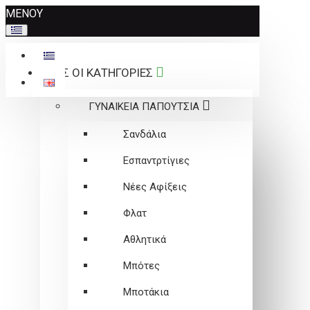
Σημείωση:
ΜΕΝΟΥ
Αυτός
ο
ιστότοπος
ΟΛΕΣ ΟΙ ΚΑΤΗΓΟΡΙΕΣ
περιλαμβάνει
ένα
ΓΥΝΑΙΚΕΙΑ ΠΑΠΟΥΤΣΙΑ
σύστημα
προσβασιμότητας.
Σανδάλια
Εσπαντρτίγιες
Νέες Αφίξεις
Φλατ
Αθλητικά
Μπότες
Μποτάκια