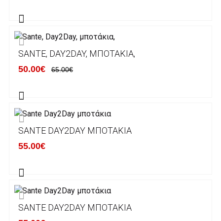
Alpha bank: GR4001402880288002002005983
ΕΞΟΔΑ ΑΠΟΣΤΟΛΗΣ
SANTE, DAY2DAY, ΜΠΟΤΆΚΙΑ,
ΕΛΛΑΔΑ
50.00€
65.00€
Η αποστολή των παραγγελιών σας
πραγματοποιείται σε όλη την Ελλάδα ΔΩΡΕΑΝ
για αγορές άνω των 50€ και με κόστος
μεταφορικών 2€ για αγορές κάτω των 50€
SANTE DAY2DAY ΜΠΟΤΆΚΙΑ
Τα προϊόντα που παραγγέλνει ο χρήστης μέσω
55.00€
του ηλεκτρονικού καταστήματος lablanca.gr
αποστέλλονται με την ACS Courier.
Εκτός Ελλάδος δεν αποστέλουμε .
SANTE DAY2DAY ΜΠΟΤΆΚΙΑ
Χρόνος Διεκπεραίωσης Παραγγελιών: