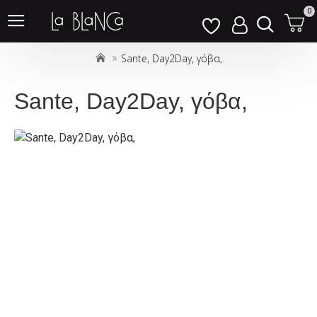
Σημείωση:
0
Αυτός
ο
Sante, Day2Day, γόβα,
ιστότοπος
περιλαμβάνει
ένα
Sante, Day2Day, γόβα,
σύστημα
προσβασιμότητας.