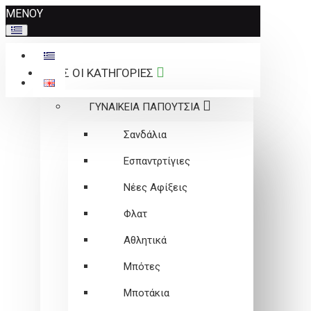
Σημείωση:
ΜΕΝΟΥ
Αυτός
ο
ιστότοπος
ΟΛΕΣ ΟΙ ΚΑΤΗΓΟΡΙΕΣ
περιλαμβάνει
ένα
ΓΥΝΑΙΚΕΙΑ ΠΑΠΟΥΤΣΙΑ
σύστημα
προσβασιμότητας.
Σανδάλια
Εσπαντρτίγιες
Νέες Αφίξεις
Φλατ
Αθλητικά
Μπότες
Μποτάκια