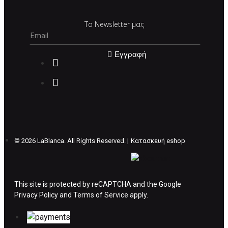
Σε περίπτωση που επιλέξετε να σας
Το Newsletter μας
αποσταλεί νέο προϊόν προς αντικατάσταση
μπορείτε να επικοινωνήσετε μαζί μας για την
πραγματοποίηση νέας παραγγελίας.
Εγγραφή
Επιστρέφετε το προϊόν με τηv ACS Courier με
δικά μας έξοδα και μόλις παραλάβουμε το
δέμα σας, αποστέλλεται η αλλαγή σας με
επιπλέον κόστος 4€ . Σε περίπτωπη που
θέλετε να προβείτε σε 2η αλλαγή υπάρχει η
επιβάρυνση των 5€.
©
2026 LaBlanca. All Rights Reserved. |
Κατασκευή eshop
ΔΙΚΑΙΩΜΑ ΥΠΑΝΑΧΩΡΗΣΗΣ-ΕΠΙΣΤΡΟΦΗ
ΧΡΗΜΑΤΩΝ
This site is protected by reCAPTCHA and the Google
Privacy Policy
Η επιστροφή χρημάτων ακολουθείται στις
and
Terms of Service
apply.
παρακάτω περιπτώσεις: