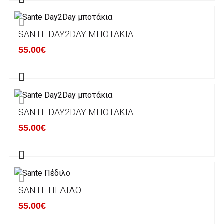
για αγορές άνω των 50€ και με κόστος
μεταφορικών 2€ για αγορές κάτω των 50€
SANTE DAY2DAY ΜΠΟΤΆΚΙΑ
Τα προϊόντα που παραγγέλνει ο χρήστης μέσω
55.00€
του ηλεκτρονικού καταστήματος lablanca.gr
αποστέλλονται με την ACS Courier.
Εκτός Ελλάδος δεν αποστέλουμε .
SANTE DAY2DAY ΜΠΟΤΆΚΙΑ
Χρόνος Διεκπεραίωσης Παραγγελιών:
55.00€
Ο χρόνος παράδοσης εκτιμάται σε 1-5
εργάσιμες ημέρες από την ημερομηνία
αναχώρησης της παραγγελίας του πελάτη.
SANTE ΠΈΔΙΛΟ
ΠΟΛΙΤΙΚΗ ΕΠΙΣΤΡΟΦΩΝ
55.00€
Έχετε το δικαίωμα να επιστρέψετε το προιόν