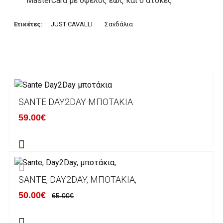
MasterCard με όφελος έως και 6 άτοκες
δόσεις. Οι συναλλαγές σας στο ηλεκτρονικό
μας κατάστημα πραγρατοποιούνται μέσα από
Ετικέτες:
JUST CAVALLI
Σανδάλια
το ανώτατα ασφαλές περιβάλλον συναλλαγών
της Alpha bank .
3. Πληρωμή με κατάθεση σε Τραπεζικό
Λογαριασμό.
Μπορείτε να μεταφέρετε το ποσό οφειλής, σε
SANTE DAY2DAY ΜΠΟΤΆΚΙΑ
κάποιον απο τους ακόλουθους τραπεζικούς
59.00€
λογαριασμούς:
Alpha bank: GR4001402880288002002005983
ΕΞΟΔΑ ΑΠΟΣΤΟΛΗΣ
SANTE, DAY2DAY, ΜΠΟΤΆΚΙΑ,
ΕΛΛΑΔΑ
50.00€
65.00€
Η αποστολή των παραγγελιών σας
πραγματοποιείται σε όλη την Ελλάδα ΔΩΡΕΑΝ