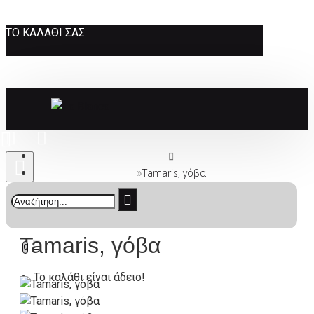
ΤΟ ΚΑΛΆΘΙ ΣΑΣ
Tamaris, γόβα
Tamaris, γόβα
0
Το καλάθι είναι άδειο!