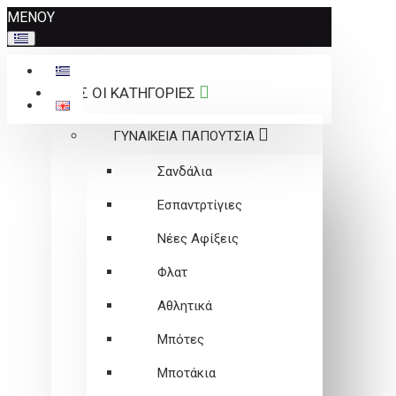
Σημείωση:
ΜΕΝΟΥ
Αυτός
ο
ιστότοπος
ΟΛΕΣ ΟΙ ΚΑΤΗΓΟΡΙΕΣ
περιλαμβάνει
ένα
ΓΥΝΑΙΚΕΙΑ ΠΑΠΟΥΤΣΙΑ
σύστημα
προσβασιμότητας.
Σανδάλια
Εσπαντρτίγιες
Νέες Αφίξεις
Φλατ
Αθλητικά
Μπότες
Μποτάκια