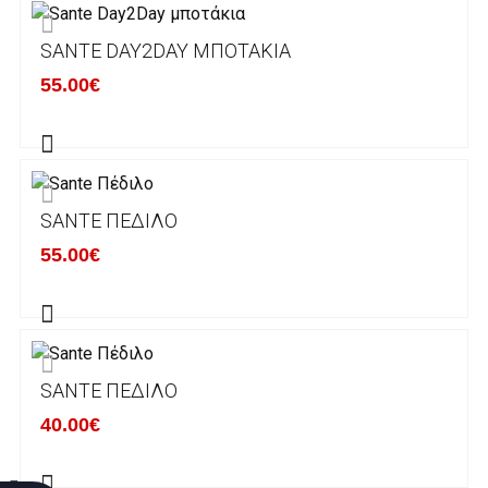
SANTE DAY2DAY ΜΠΟΤΆΚΙΑ
Χρόνος Διεκπεραίωσης Παραγγελιών:
55.00€
Ο χρόνος παράδοσης εκτιμάται σε 1-5
εργάσιμες ημέρες από την ημερομηνία
αναχώρησης της παραγγελίας του πελάτη.
SANTE ΠΈΔΙΛΟ
ΠΟΛΙΤΙΚΗ ΕΠΙΣΤΡΟΦΩΝ
55.00€
Έχετε το δικαίωμα να επιστρέψετε το προιόν
που παραλάβετε εντός δεκατεσσάρων (14)
ημερολογιακών ημερών και να ζητήσετε την
αντικατάστασή του με άλλο μέγεθος ή άλλο
SANTE ΠΈΔΙΛΟ
προιόν.
Βασική προυπόθεση για την επιστροφή του
40.00€
προιόντος είναι να βρίσκεται στην αρχική του
κατάσταση, στην αρχική του συσκευασία και