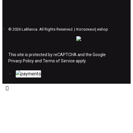
επιπλέον κόστος 4€ . Σε περίπτωπη που
θέλετε να προβείτε σε 2η αλλαγή υπάρχει η
επιβάρυνση των 5€.
©
2026 LaBlanca. All Rights Reserved. |
Κατασκευή eshop
ΔΙΚΑΙΩΜΑ ΥΠΑΝΑΧΩΡΗΣΗΣ-ΕΠΙΣΤΡΟΦΗ
ΧΡΗΜΑΤΩΝ
This site is protected by reCAPTCHA and the Google
Privacy Policy
Η επιστροφή χρημάτων ακολουθείται στις
and
Terms of Service
apply.
παρακάτω περιπτώσεις:
Το προϊόν θα πρέπει να βρίσκεται στην αρχική
του συσκευασία και κατάσταση που είχε κατά
την παραλαβή από τον πελάτη. (όπως είχε
κατά το χρόνο της παράδοσης στον πελάτη)
και να μην έχει υποστεί φθορές ή άλλα
ελαττώματα.
Προϊόντα που στέλνονται χωρίς εξωτερική