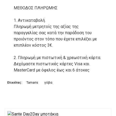
ΜΕΘΟΔΟΣ ΠΛΗΡΩΜΗΣ
1. Αντικαταβολή.
Πληρωμή μετρητοίς της αξίας της
παραγγελίας σας κατά την παράδοση του
προιόντος στον τόπο που έχετε επιλέξει με
επιπλέον κόστος 3€.
2. Πληρωμή με πιστωτική & χρεωστική κάρτα.
Δεχόμαστε πιστωτικές κάρτες Visa και
MasterCard με όφελος έως και 6 άτοκες
δόσεις. Οι συναλλαγές σας στο ηλεκτρονικό
μας κατάστημα πραγρατοποιούνται μέσα από
Ετικέτες:
Tamaris
γόβα
το ανώτατα ασφαλές περιβάλλον συναλλαγών
της Alpha bank .
3. Πληρωμή με κατάθεση σε Τραπεζικό
Λογαριασμό.