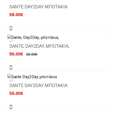
Μπορείτε να μεταφέρετε το ποσό οφειλής, σε
SANTE DAY2DAY ΜΠΟΤΆΚΙΑ
κάποιον απο τους ακόλουθους τραπεζικούς
59.00€
λογαριασμούς:
Alpha bank: GR4001402880288002002005983
ΕΞΟΔΑ ΑΠΟΣΤΟΛΗΣ
SANTE, DAY2DAY, ΜΠΟΤΆΚΙΑ,
ΕΛΛΑΔΑ
50.00€
65.00€
Η αποστολή των παραγγελιών σας
πραγματοποιείται σε όλη την Ελλάδα ΔΩΡΕΑΝ
για αγορές άνω των 50€ και με κόστος
μεταφορικών 2€ για αγορές κάτω των 50€
SANTE DAY2DAY ΜΠΟΤΆΚΙΑ
Τα προϊόντα που παραγγέλνει ο χρήστης μέσω
55.00€
του ηλεκτρονικού καταστήματος lablanca.gr
αποστέλλονται με την ACS Courier.
Εκτός Ελλάδος δεν αποστέλουμε .