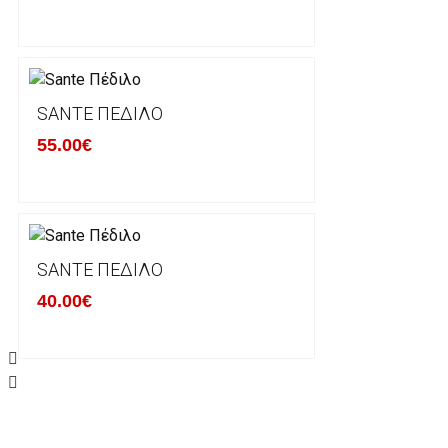
Οι αλλαγές γίνονται πάντα με βάση τις τρέχουσες τι
Σε περίπτωση που επιλέξετε να σας αποσταλεί νέο
μπορείτε να επικοινωνήσετε μαζί μας για την πραγμ
Επιστρέφετε το προϊόν με τηv ACS Courier με δικά μ
SANTE ΠΈΔΙΛΟ
παραλάβουμε το δέμα σας, αποστέλλεται η αλλαγή σα
55.00€
περίπτωπη που θέλετε να προβείτε σε 2η αλλαγή υπ
ΔΙΚΑΙΩΜΑ ΥΠΑΝΑΧΩΡΗΣΗΣ-ΕΠΙΣΤΡΟΦΗ ΧΡΗΜΑΤΩ
Η επιστροφή χρημάτων ακολουθείται στις παρακάτ
SANTE ΠΈΔΙΛΟ
40.00€
Το προϊόν θα πρέπει να βρίσκεται στην αρχική του 
είχε κατά την παραλαβή από τον πελάτη. (όπως είχ
στον πελάτη) και να μην έχει υποστεί φθορές ή άλλ
Προϊόντα που στέλνονται χωρίς εξωτερική συσκευα
επίσημο κουτί του προϊόντος αλλά και το ίδιο το πρ