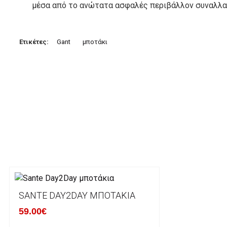
μέσα από το ανώτατα ασφαλές περιβάλλον συναλλαγ
3. Πληρωμή με κατάθεση σε Τραπεζικό Λογαριασμό.
Μπορείτε να μεταφέρετε το ποσό οφειλής, σε κάπο
Ετικέτες:
Gant
μποτάκι
τραπεζικούς λογαριασμούς:
Alpha bank: GR4001402880288002002005983
ΕΞΟΔΑ ΑΠΟΣΤΟΛΗΣ
ΕΛΛΑΔΑ
Η αποστολή των παραγγελιών σας πραγματοποιείτα
για αγορές άνω των 50€ και με κόστος μεταφορικών
Τα προϊόντα που παραγγέλνει ο χρήστης μέσω του 
lablanca.gr αποστέλλονται με την ACS Courier.
SANTE DAY2DAY ΜΠΟΤΆΚΙΑ
59.00€
Εκτός Ελλάδος δεν αποστέλουμε .