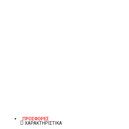
ΠΡΟΣΘΉΚΗ ΣΤΟ ΚΑΛΆΘΙ
Λίστα Επιθυμιών
ΠΕΡΙΓΡΑΦΉ
Δερμάτινες μπότες τσέλσι Gant St Broomly
Χρώμα μαύρο.
ΠΡΟΣΦΟΡΕΣ
ΧΑΡΑΚΤΗΡΙΣΤΙΚΆ