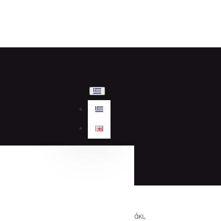
Gant, μποτάκι,