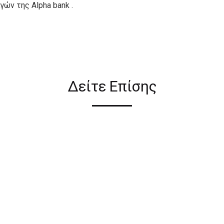
ών της Alpha bank .
ιον απο τους ακόλουθους
Δείτε Επίσης
ι σε όλη την Ελλάδα ΔΩΡΕΑΝ
 2€ για αγορές κάτω των 50€
ηλεκτρονικού καταστήματος