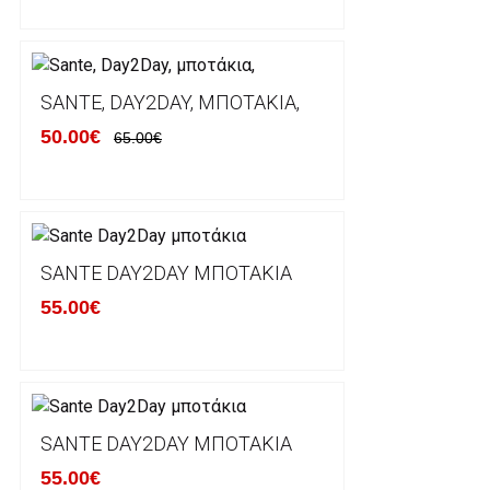
Χρόνος Διεκπεραίωσης Παραγγελιών:
Ο χρόνος παράδοσης εκτιμάται σε 1-5 εργάσιμες ημ
αναχώρησης της παραγγελίας του πελάτη.
SANTE, DAY2DAY, ΜΠΟΤΆΚΙΑ,
50.00€
65.00€
ΠΟΛΙΤΙΚΗ ΕΠΙΣΤΡΟΦΩΝ
Έχετε το δικαίωμα να επιστρέψετε το προιόν που π
δεκατεσσάρων (14) ημερολογιακών ημερών και να ζ
SANTE DAY2DAY ΜΠΟΤΆΚΙΑ
του με άλλο μέγεθος ή άλλο προιόν.
55.00€
Βασική προυπόθεση για την επιστροφή του προιόντος
αρχική του κατάσταση, στην αρχική του συσκευασία κ
φθορά σε αυτό. Προϊόντα που στέλνονται χωρίς εξω
προστατεύει το επίσημο κουτί του προϊόντος αλλά κα
γίνονται δεκτά από την εταιρία μας και θα επιστρέ
Επίσης, πρέπει να υπάρχει και η απόδειξη λιανικής 
SANTE DAY2DAY ΜΠΟΤΆΚΙΑ
55.00€