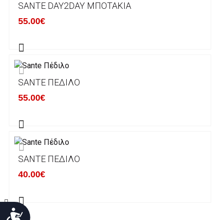
SANTE DAY2DAY ΜΠΟΤΆΚΙΑ
Χρόνος Διεκπεραίωσης Παραγγελιών:
55.00€
Ο χρόνος παράδοσης εκτιμάται σε 1-5
εργάσιμες ημέρες από την ημερομηνία
αναχώρησης της παραγγελίας του πελάτη.
SANTE ΠΈΔΙΛΟ
ΠΟΛΙΤΙΚΗ ΕΠΙΣΤΡΟΦΩΝ
55.00€
Έχετε το δικαίωμα να επιστρέψετε το προιόν
που παραλάβετε εντός δεκατεσσάρων (14)
ημερολογιακών ημερών και να ζητήσετε την
αντικατάστασή του με άλλο μέγεθος ή άλλο
SANTE ΠΈΔΙΛΟ
προιόν.
Βασική προυπόθεση για την επιστροφή του
40.00€
προιόντος είναι να βρίσκεται στην αρχική του
κατάσταση, στην αρχική του συσκευασία και
να μην έχει επέλθει καμία φθορά σε αυτό.
Προσιτότητα
Προϊόντα που στέλνονται χωρίς εξωτερική