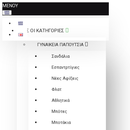
Σημείωση:
ΜΕΝΟΥ
Αυτός
ο
ιστότοπος
ΟΛΕΣ ΟΙ ΚΑΤΗΓΟΡΙΕΣ
περιλαμβάνει
ένα
ΓΥΝΑΙΚΕΙΑ ΠΑΠΟΥΤΣΙΑ
σύστημα
προσβασιμότητας.
Σανδάλια
Εσπαντρτίγιες
Νέες Αφίξεις
Φλατ
Αθλητικά
Μπότες
Μποτάκια