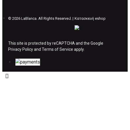
θέλετε να προβείτε σε 2η αλλαγή υπάρχει η
επιβάρυνση των 5€.
©
2026 LaBlanca. All Rights Reserved. |
Κατασκευή eshop
ΔΙΚΑΙΩΜΑ ΥΠΑΝΑΧΩΡΗΣΗΣ-ΕΠΙΣΤΡΟΦΗ
ΧΡΗΜΑΤΩΝ
This site is protected by reCAPTCHA and the Google
Privacy Policy
Η επιστροφή χρημάτων ακολουθείται στις
and
Terms of Service
apply.
παρακάτω περιπτώσεις:
Το προϊόν θα πρέπει να βρίσκεται στην αρχική
του συσκευασία και κατάσταση που είχε κατά
την παραλαβή από τον πελάτη. (όπως είχε
κατά το χρόνο της παράδοσης στον πελάτη)
και να μην έχει υποστεί φθορές ή άλλα
ελαττώματα.
Προϊόντα που στέλνονται χωρίς εξωτερική
συσκευασία που να προστατεύει το επίσημο