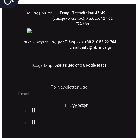
συσκευασία που να προστατεύει το επίσημο
κουτί του προϊόντος αλλά και το ίδιο το
Θα μας βρείτε
Γεωρ. Παπανδρέου 45-49
(Εμπορικό Κέντρο), Χαϊδάρι 124 62
προϊόν, δεν θα γίνονται δεκτά από την εταιρία
Eλλάδα
μας και θα επιστρέφονται πίσω στον πελάτη.
Επίσης, πρέπει να υπάρχει και η απόδειξη
Επικοινωνήστε μαζί μας
Τηλέφωνο:
+30 210 58 22 744
λιανικής πώλησης ή το τιμολόγιο αγοράς.
Email :
info@lablanca.gr
Οι αλλαγές γίνονται πάντα με βάση τις
τρέχουσες τιμές.
Google Maps
Βρείτε μας στο
Google Maps
Σε περίπτωση που επιλέξετε να σας
Το Newsletter μας
αποσταλεί νέο προϊόν προς αντικατάσταση
μπορείτε να επικοινωνήσετε μαζί μας για την
πραγματοποίηση νέας παραγγελίας.
Εγγραφή
Επιστρέφετε το προϊόν με τηv ACS Courier με
δικά μας έξοδα και μόλις παραλάβουμε το
δέμα σας, αποστέλλεται η αλλαγή σας με
επιπλέον κόστος 4€ . Σε περίπτωπη που