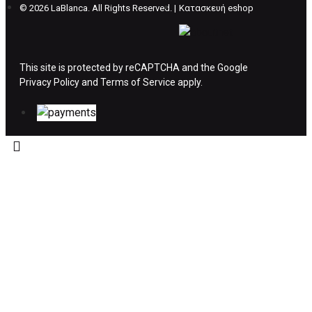
©
2026 LaBlanca. All Rights Reserved. |
Κατασκευή eshop
ΔΙΚΑΙΩΜΑ ΥΠΑΝΑΧΩΡΗΣΗΣ-ΕΠΙΣΤΡΟΦΗ
ΧΡΗΜΑΤΩΝ
This site is protected by reCAPTCHA and the Google
Privacy Policy
Η επιστροφή χρημάτων ακολουθείται στις
and
Terms of Service
apply.
παρακάτω περιπτώσεις:
Το προϊόν θα πρέπει να βρίσκεται στην αρχική
του συσκευασία και κατάσταση που είχε κατά
την παραλαβή από τον πελάτη. (όπως είχε
κατά το χρόνο της παράδοσης στον πελάτη)
και να μην έχει υποστεί φθορές ή άλλα
ελαττώματα.
Προϊόντα που στέλνονται χωρίς εξωτερική
συσκευασία που να προστατεύει το επίσημο
κουτί του προϊόντος αλλά και το ίδιο το
προϊόν, δεν θα γίνονται δεκτά από την εταιρία