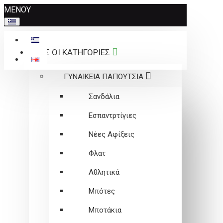
Σημείωση:
ΜΕΝΟΥ
Αυτός
ο
ιστότοπος
ΟΛΕΣ ΟΙ ΚΑΤΗΓΟΡΙΕΣ
περιλαμβάνει
ένα
ΓΥΝΑΙΚΕΙΑ ΠΑΠΟΥΤΣΙΑ
σύστημα
προσβασιμότητας.
Σανδάλια
Εσπαντρτίγιες
Νέες Αφίξεις
Φλατ
Αθλητικά
Μπότες
Μποτάκια