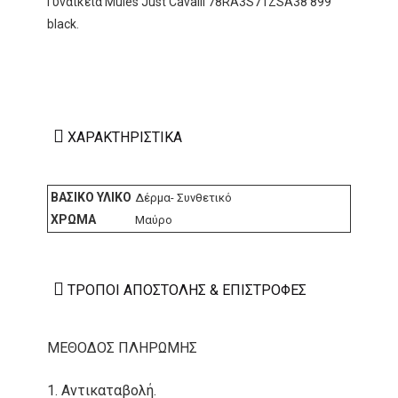
Γυναικεια Mules Just Cavalli 78RA3S71ZSA38 899
black.
ΧΑΡΑΚΤΗΡΙΣΤΙΚΆ
ΒΑΣΙΚΌ ΥΛΙΚΌ
Δέρμα- Συνθετικό
ΧΡΏΜΑ
Μαύρο
ΤΡΌΠΟΙ ΑΠΟΣΤΟΛΉΣ & ΕΠΙΣΤΡΟΦΈΣ
ΜΕΘΟΔΟΣ ΠΛΗΡΩΜΗΣ
1. Αντικαταβολή.