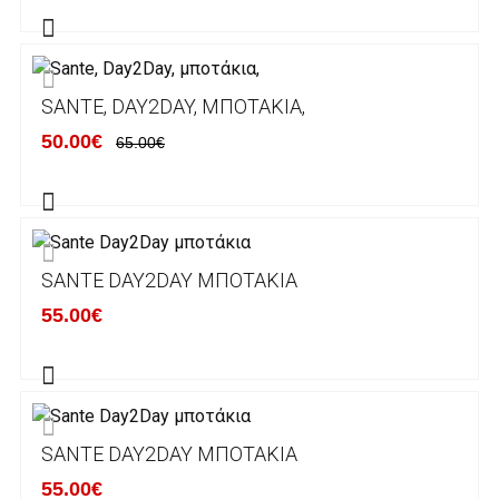
Alpha bank: GR4001402880288002002005983
ΕΞΟΔΑ ΑΠΟΣΤΟΛΗΣ
SANTE, DAY2DAY, ΜΠΟΤΆΚΙΑ,
ΕΛΛΑΔΑ
50.00€
65.00€
Η αποστολή των παραγγελιών σας
πραγματοποιείται σε όλη την Ελλάδα ΔΩΡΕΑΝ
για αγορές άνω των 50€ και με κόστος
μεταφορικών 2€ για αγορές κάτω των 50€
SANTE DAY2DAY ΜΠΟΤΆΚΙΑ
Τα προϊόντα που παραγγέλνει ο χρήστης μέσω
55.00€
του ηλεκτρονικού καταστήματος lablanca.gr
αποστέλλονται με την ACS Courier.
Εκτός Ελλάδος δεν αποστέλουμε .
SANTE DAY2DAY ΜΠΟΤΆΚΙΑ
Χρόνος Διεκπεραίωσης Παραγγελιών:
55.00€