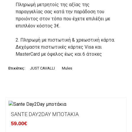
Πληρωμή μετρητοίς της αξίας της
παραγγελίας σας κατά την παράδοση του
προιόντος στον τόπο που έχετε επιλέξει με
επιπλέον κόστος 3€.
2. Πληρωμή με πιστωτική & χρεωστική κάρτα.
Δεχόμαστε πιστωτικές κάρτες Visa και
MasterCard με όφελος έως και 6 άτοκες
δόσεις. Οι συναλλαγές σας στο ηλεκτρονικό
μας κατάστημα πραγρατοποιούνται μέσα από
Ετικέτες:
JUST CAVALLI
Mules
το ανώτατα ασφαλές περιβάλλον συναλλαγών
της Alpha bank .
3. Πληρωμή με κατάθεση σε Τραπεζικό
Λογαριασμό.
Μπορείτε να μεταφέρετε το ποσό οφειλής, σε
SANTE DAY2DAY ΜΠΟΤΆΚΙΑ
κάποιον απο τους ακόλουθους τραπεζικούς
59.00€
λογαριασμούς: