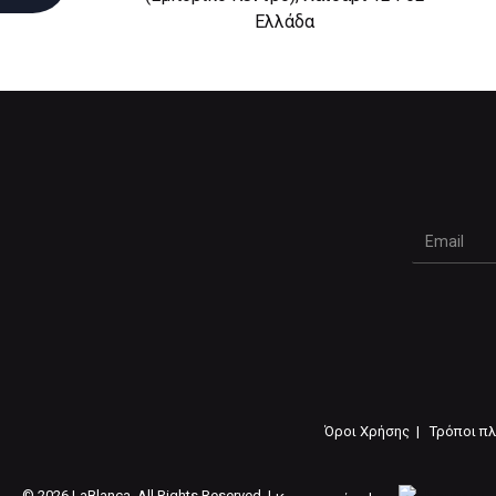
Eλλάδα
Όροι Χρήσης |
Τρόποι π
©
2026 LaBlanca. All Rights Reserved. |