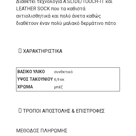
Διαθέτει τεχνολογία A.SLIDE/TOUCH-IT και
LEATHER SOCK που τα καθιστά
αντιολισθητικά και πολύ άνετα καθώς
διαθέτουν έναν πολύ μαλακό δερμάτινο πάτο.
ΧΑΡΑΚΤΗΡΙΣΤΙΚΆ
ΒΑΣΙΚΌ ΥΛΙΚΌ
συνθετικό
ΎΨΟΣ ΤΑΚΟΥΝΙΟΎ
6,9 εκ
ΧΡΏΜΑ
μπέζ
ΤΡΌΠΟΙ ΑΠΟΣΤΟΛΉΣ & ΕΠΙΣΤΡΟΦΈΣ
ΜΕΘΟΔΟΣ ΠΛΗΡΩΜΗΣ