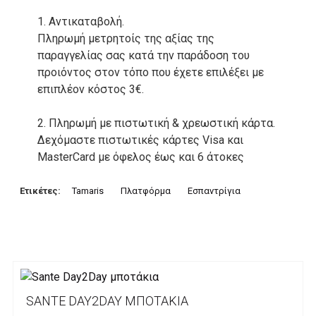
1. Αντικαταβολή.
Πληρωμή μετρητοίς της αξίας της
παραγγελίας σας κατά την παράδοση του
προιόντος στον τόπο που έχετε επιλέξει με
επιπλέον κόστος 3€.
2. Πληρωμή με πιστωτική & χρεωστική κάρτα.
Δεχόμαστε πιστωτικές κάρτες Visa και
MasterCard με όφελος έως και 6 άτοκες
δόσεις. Οι συναλλαγές σας στο ηλεκτρονικό
μας κατάστημα πραγρατοποιούνται μέσα από
Ετικέτες:
Tamaris
Πλατφόρμα
Εσπαντρίγια
το ανώτατα ασφαλές περιβάλλον συναλλαγών
της Alpha bank .
3. Πληρωμή με κατάθεση σε Τραπεζικό
Λογαριασμό.
Μπορείτε να μεταφέρετε το ποσό οφειλής, σε
SANTE DAY2DAY ΜΠΟΤΆΚΙΑ
κάποιον απο τους ακόλουθους τραπεζικούς