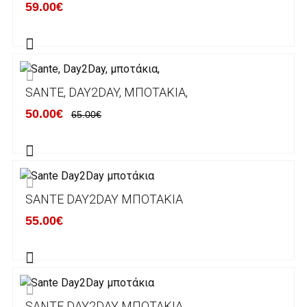
59.00€
λογαριασμούς:
Alpha bank: GR4001402880288002002005983
ΕΞΟΔΑ ΑΠΟΣΤΟΛΗΣ
SANTE, DAY2DAY, ΜΠΟΤΆΚΙΑ,
ΕΛΛΑΔΑ
50.00€
65.00€
Η αποστολή των παραγγελιών σας
πραγματοποιείται σε όλη την Ελλάδα ΔΩΡΕΑΝ
για αγορές άνω των 50€ και με κόστος
μεταφορικών 2€ για αγορές κάτω των 50€
SANTE DAY2DAY ΜΠΟΤΆΚΙΑ
Τα προϊόντα που παραγγέλνει ο χρήστης μέσω
55.00€
του ηλεκτρονικού καταστήματος lablanca.gr
αποστέλλονται με την ACS Courier.
Εκτός Ελλάδος δεν αποστέλουμε .
SANTE DAY2DAY ΜΠΟΤΆΚΙΑ
Χρόνος Διεκπεραίωσης Παραγγελιών: