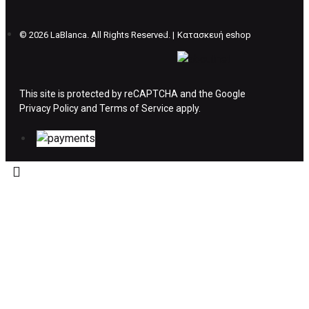
επιβάρυνση των 5€.
©
2026 LaBlanca. All Rights Reserved. |
Κατασκευή eshop
ΔΙΚΑΙΩΜΑ ΥΠΑΝΑΧΩΡΗΣΗΣ-ΕΠΙΣΤΡΟΦΗ
ΧΡΗΜΑΤΩΝ
This site is protected by reCAPTCHA and the Google
Privacy Policy
Η επιστροφή χρημάτων ακολουθείται στις
and
Terms of Service
apply.
παρακάτω περιπτώσεις:
Το προϊόν θα πρέπει να βρίσκεται στην αρχική
του συσκευασία και κατάσταση που είχε κατά
την παραλαβή από τον πελάτη. (όπως είχε
κατά το χρόνο της παράδοσης στον πελάτη)
και να μην έχει υποστεί φθορές ή άλλα
ελαττώματα.
Προϊόντα που στέλνονται χωρίς εξωτερική
συσκευασία που να προστατεύει το επίσημο
κουτί του προϊόντος αλλά και το ίδιο το