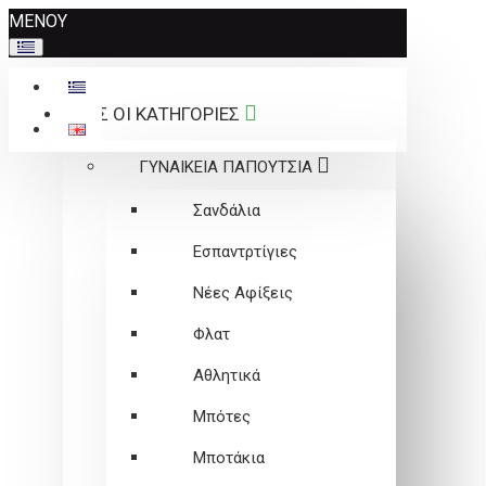
Σημείωση:
ΜΕΝΟΥ
Αυτός
ο
ιστότοπος
ΟΛΕΣ ΟΙ ΚΑΤΗΓΟΡΙΕΣ
περιλαμβάνει
ένα
ΓΥΝΑΙΚΕΙΑ ΠΑΠΟΥΤΣΙΑ
σύστημα
προσβασιμότητας.
Σανδάλια
Εσπαντρτίγιες
Νέες Αφίξεις
Φλατ
Αθλητικά
Μπότες
Μποτάκια