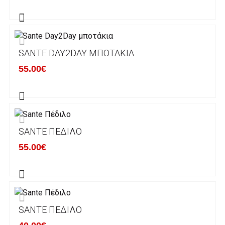
αποστέλλονται με την ACS Courier.
Εκτός Ελλάδος δεν αποστέλουμε .
SANTE DAY2DAY ΜΠΟΤΆΚΙΑ
Χρόνος Διεκπεραίωσης Παραγγελιών:
55.00€
Ο χρόνος παράδοσης εκτιμάται σε 1-5
εργάσιμες ημέρες από την ημερομηνία
αναχώρησης της παραγγελίας του πελάτη.
SANTE ΠΈΔΙΛΟ
ΠΟΛΙΤΙΚΗ ΕΠΙΣΤΡΟΦΩΝ
55.00€
Έχετε το δικαίωμα να επιστρέψετε το προιόν
που παραλάβετε εντός δεκατεσσάρων (14)
ημερολογιακών ημερών και να ζητήσετε την
αντικατάστασή του με άλλο μέγεθος ή άλλο
SANTE ΠΈΔΙΛΟ
προιόν.
Βασική προυπόθεση για την επιστροφή του