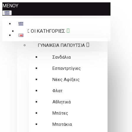
Σημείωση:
ΜΕΝΟΥ
Αυτός
ο
ιστότοπος
ΟΛΕΣ ΟΙ ΚΑΤΗΓΟΡΙΕΣ
περιλαμβάνει
ένα
ΓΥΝΑΙΚΕΙΑ ΠΑΠΟΥΤΣΙΑ
σύστημα
προσβασιμότητας.
Σανδάλια
Εσπαντρτίγιες
Νέες Αφίξεις
Φλατ
Αθλητικά
Μπότες
Μποτάκια