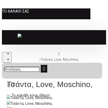
ΤΟ ΚΑΛΆΘΙ ΣΑΣ
Τσάντα, Love, Moschino,
Τσάντα, Love, Moschino,
0
Το καλάθι είναι άδειο!