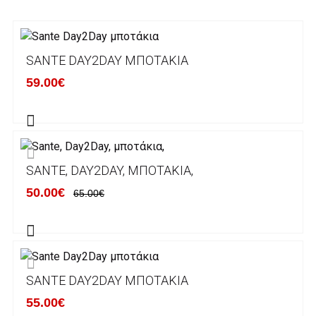
3. Πληρωμή με κατάθεση σε Τραπεζικό
Λογαριασμό.
Μπορείτε να μεταφέρετε το ποσό οφειλής, σε
SANTE DAY2DAY ΜΠΟΤΆΚΙΑ
κάποιον απο τους ακόλουθους τραπεζικούς
59.00€
λογαριασμούς:
Alpha bank: GR4001402880288002002005983
ΕΞΟΔΑ ΑΠΟΣΤΟΛΗΣ
SANTE, DAY2DAY, ΜΠΟΤΆΚΙΑ,
ΕΛΛΑΔΑ
50.00€
65.00€
Η αποστολή των παραγγελιών σας
πραγματοποιείται σε όλη την Ελλάδα ΔΩΡΕΑΝ
για αγορές άνω των 50€ και με κόστος
μεταφορικών 2€ για αγορές κάτω των 50€
SANTE DAY2DAY ΜΠΟΤΆΚΙΑ
Τα προϊόντα που παραγγέλνει ο χρήστης μέσω
55.00€
του ηλεκτρονικού καταστήματος lablanca.gr