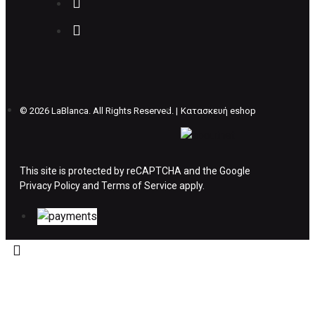
Επιστρέφετε το προϊόν με τηv ACS Courier με
δικά μας έξοδα και μόλις παραλάβουμε το
δέμα σας, αποστέλλεται η αλλαγή σας με
επιπλέον κόστος 4€ . Σε περίπτωπη που
θέλετε να προβείτε σε 2η αλλαγή υπάρχει η
επιβάρυνση των 5€.
©
2026 LaBlanca. All Rights Reserved. |
Κατασκευή eshop
ΔΙΚΑΙΩΜΑ ΥΠΑΝΑΧΩΡΗΣΗΣ-ΕΠΙΣΤΡΟΦΗ
ΧΡΗΜΑΤΩΝ
This site is protected by reCAPTCHA and the Google
Privacy Policy
Η επιστροφή χρημάτων ακολουθείται στις
and
Terms of Service
apply.
παρακάτω περιπτώσεις:
Το προϊόν θα πρέπει να βρίσκεται στην αρχική
του συσκευασία και κατάσταση που είχε κατά
την παραλαβή από τον πελάτη. (όπως είχε
κατά το χρόνο της παράδοσης στον πελάτη)
και να μην έχει υποστεί φθορές ή άλλα