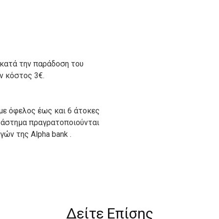
 κατά την παράδοση του
ον κόστος 3€.
με όφελος έως και 6 άτοκες
ατάστημα πραγρατοποιούνται
ών της Alpha bank .
ιον απο τους ακόλουθους
Δείτε Επίσης