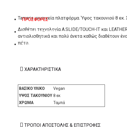
Tamaris γυναικεία πλατφόρμα. Ύψος τακουνιού 8 εκ.
ΠΡΟΣΦΟΡΕΣ
Διαθέτει τεχνολογία A.SLIDE/TOUCH-IT και LEATHE
ΚΑΤΑΣΚΕΥΑΣΤΕΣ
αντιολισθητικά και πολύ άνετα καθώς διαθέτουν έν
πάτο.
ΕΠΙΚΟΙΝΩΝΙΑ
ΧΑΡΑΚΤΗΡΙΣΤΙΚΆ
ΒΑΣΙΚΌ ΥΛΙΚΌ
Vegan
ΎΨΟΣ ΤΑΚΟΥΝΙΟΎ
8 εκ
ΧΡΏΜΑ
Ταμπά
ΤΡΌΠΟΙ ΑΠΟΣΤΟΛΉΣ & ΕΠΙΣΤΡΟΦΈΣ