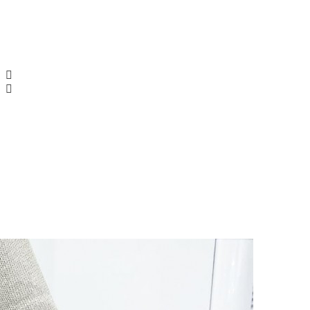
Tamaris, πλατφόρμα, τσόκα
Εταιρεία:
Tamaris
SKU:
1-27232-46-305
60.00€
79.95€