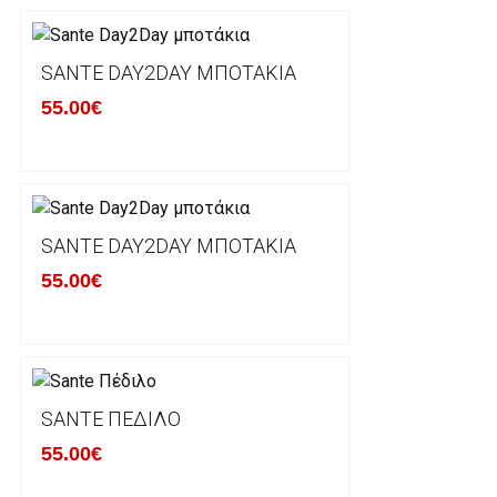
Έχετε το δικαίωμα να επιστρέψετε το προιόν που π
δεκατεσσάρων (14) ημερολογιακών ημερών και να ζ
SANTE DAY2DAY ΜΠΟΤΆΚΙΑ
του με άλλο μέγεθος ή άλλο προιόν.
55.00€
Βασική προυπόθεση για την επιστροφή του προιόντος
αρχική του κατάσταση, στην αρχική του συσκευασία κ
φθορά σε αυτό. Προϊόντα που στέλνονται χωρίς εξω
προστατεύει το επίσημο κουτί του προϊόντος αλλά κα
γίνονται δεκτά από την εταιρία μας και θα επιστρέ
Επίσης, πρέπει να υπάρχει και η απόδειξη λιανικής 
SANTE DAY2DAY ΜΠΟΤΆΚΙΑ
55.00€
Οι αλλαγές γίνονται πάντα με βάση τις τρέχουσες τι
Σε περίπτωση που επιλέξετε να σας αποσταλεί νέο
μπορείτε να επικοινωνήσετε μαζί μας για την πραγμ
Επιστρέφετε το προϊόν με τηv ACS Courier με δικά μ
SANTE ΠΈΔΙΛΟ
παραλάβουμε το δέμα σας, αποστέλλεται η αλλαγή σα
55.00€
περίπτωπη που θέλετε να προβείτε σε 2η αλλαγή υπ