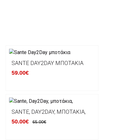
ΕΞΟΔΑ ΑΠΟΣΤΟΛΗΣ
ΕΛΛΑΔΑ
Η αποστολή των παραγγελιών σας πραγματοποιείτα
για αγορές άνω των 50€ και με κόστος μεταφορικών
Τα προϊόντα που παραγγέλνει ο χρήστης μέσω του 
lablanca.gr αποστέλλονται με την ACS Courier.
SANTE DAY2DAY ΜΠΟΤΆΚΙΑ
59.00€
Εκτός Ελλάδος δεν αποστέλουμε .
Χρόνος Διεκπεραίωσης Παραγγελιών:
Ο χρόνος παράδοσης εκτιμάται σε 1-5 εργάσιμες ημ
αναχώρησης της παραγγελίας του πελάτη.
SANTE, DAY2DAY, ΜΠΟΤΆΚΙΑ,
50.00€
65.00€
ΠΟΛΙΤΙΚΗ ΕΠΙΣΤΡΟΦΩΝ