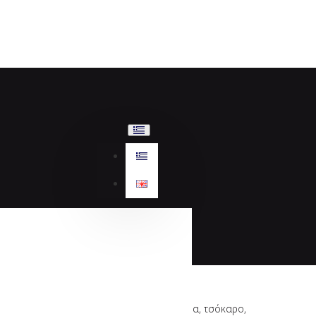
Tamaris, πλατφόρμα, τσόκαρο,