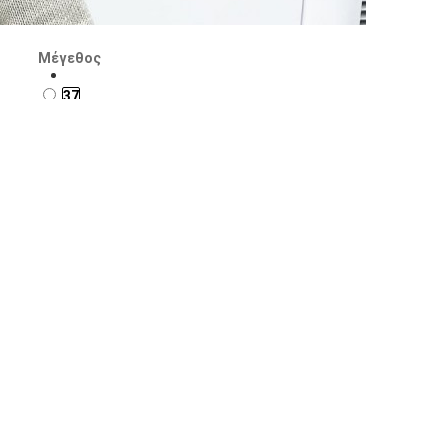
Διαθέσιμα Τεμάχια: 1
ΑΞΕΣΟΥΑΡ
Μέγεθος
37
ΠΡΟΣΘΉΚΗ ΣΤΟ ΚΑΛΆΘΙ
Λίστα Επιθυμιών
ΠΕΡΙΓΡΑΦΉ