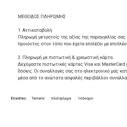
ΜΕΘΟΔΟΣ ΠΛΗΡΩΜΗΣ
1. Αντικαταβολή.
Πληρωμή μετρητοίς της αξίας της παραγγελίας σας
προιόντος στον τόπο που έχετε επιλέξει με επιπλέ
2. Πληρωμή με πιστωτική & χρεωστική κάρτα.
Δεχόμαστε πιστωτικές κάρτες Visa και MasterCard 
δόσεις. Οι συναλλαγές σας στο ηλεκτρονικό μας κ
μέσα από το ανώτατα ασφαλές περιβάλλον συναλλαγ
3. Πληρωμή με κατάθεση σε Τραπεζικό Λογαριασμό.
Μπορείτε να μεταφέρετε το ποσό οφειλής, σε κάπο
Ετικέτες:
Tamaris
πλατφόρμα
τσόκαρο
τραπεζικούς λογαριασμούς:
Alpha bank: GR4001402880288002002005983