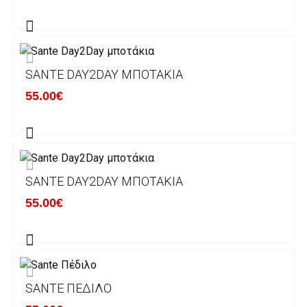
Η αποστολή των παραγγελιών σας
πραγματοποιείται σε όλη την Ελλάδα ΔΩΡΕΑΝ
για αγορές άνω των 50€ και με κόστος
μεταφορικών 2€ για αγορές κάτω των 50€
SANTE DAY2DAY ΜΠΟΤΆΚΙΑ
Τα προϊόντα που παραγγέλνει ο χρήστης μέσω
55.00€
του ηλεκτρονικού καταστήματος lablanca.gr
αποστέλλονται με την ACS Courier.
Εκτός Ελλάδος δεν αποστέλουμε .
SANTE DAY2DAY ΜΠΟΤΆΚΙΑ
Χρόνος Διεκπεραίωσης Παραγγελιών:
55.00€
Ο χρόνος παράδοσης εκτιμάται σε 1-5
εργάσιμες ημέρες από την ημερομηνία
αναχώρησης της παραγγελίας του πελάτη.
SANTE ΠΈΔΙΛΟ
ΠΟΛΙΤΙΚΗ ΕΠΙΣΤΡΟΦΩΝ