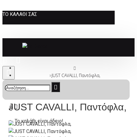
ΤΟ ΚΑΛΆΘΙ ΣΑΣ
JUST CAVALLI, Παντόφλα,
JUST CAVALLI, Παντόφλα,
0
Το καλάθι είναι άδειο!