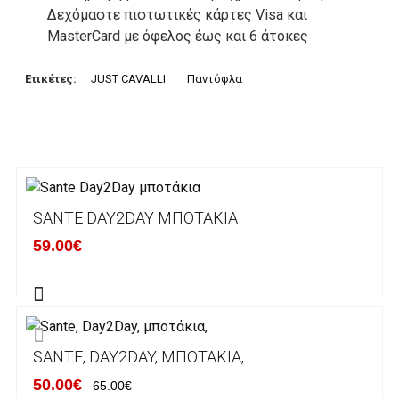
Δεχόμαστε πιστωτικές κάρτες Visa και
MasterCard με όφελος έως και 6 άτοκες
δόσεις. Οι συναλλαγές σας στο ηλεκτρονικό
μας κατάστημα πραγρατοποιούνται μέσα από
Ετικέτες:
JUST CAVALLI
Παντόφλα
το ανώτατα ασφαλές περιβάλλον συναλλαγών
της Alpha bank .
3. Πληρωμή με κατάθεση σε Τραπεζικό
Λογαριασμό.
Μπορείτε να μεταφέρετε το ποσό οφειλής, σε
SANTE DAY2DAY ΜΠΟΤΆΚΙΑ
κάποιον απο τους ακόλουθους τραπεζικούς
59.00€
λογαριασμούς:
Alpha bank: GR4001402880288002002005983
ΕΞΟΔΑ ΑΠΟΣΤΟΛΗΣ
SANTE, DAY2DAY, ΜΠΟΤΆΚΙΑ,
ΕΛΛΑΔΑ
50.00€
65.00€