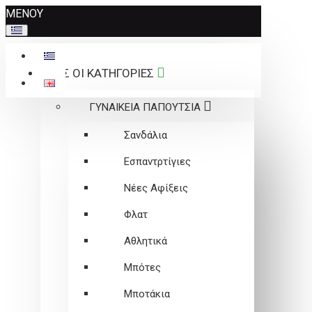
Σημείωση:
ΜΕΝΟΥ
Αυτός
ο
ιστότοπος
ΟΛΕΣ ΟΙ ΚΑΤΗΓΟΡΙΕΣ
περιλαμβάνει
ένα
ΓΥΝΑΙΚΕΙΑ ΠΑΠΟΥΤΣΙΑ
σύστημα
προσβασιμότητας.
Σανδάλια
Εσπαντρτίγιες
Νέες Αφίξεις
Φλατ
Αθλητικά
Μπότες
Μποτάκια