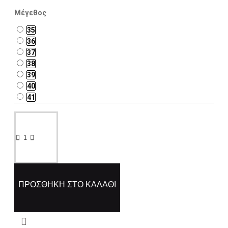
Μέγεθος
35
36
37
38
39
40
41
ΠΡΟΣΘΉΚΗ ΣΤΟ ΚΑΛΆΘΙ