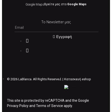
τρέχουσες τιμές.
Google Maps
Βρείτε μας στο
Google Maps
Σε περίπτωση που επιλέξετε να σας
Το Newsletter μας
αποσταλεί νέο προϊόν προς αντικατάσταση
μπορείτε να επικοινωνήσετε μαζί μας για την
πραγματοποίηση νέας παραγγελίας.
Εγγραφή
Επιστρέφετε το προϊόν με τηv ACS Courier με
δικά μας έξοδα και μόλις παραλάβουμε το
δέμα σας, αποστέλλεται η αλλαγή σας με
επιπλέον κόστος 4€ . Σε περίπτωπη που
θέλετε να προβείτε σε 2η αλλαγή υπάρχει η
επιβάρυνση των 5€.
©
2026 LaBlanca. All Rights Reserved. |
Κατασκευή eshop
ΔΙΚΑΙΩΜΑ ΥΠΑΝΑΧΩΡΗΣΗΣ-ΕΠΙΣΤΡΟΦΗ
ΧΡΗΜΑΤΩΝ
This site is protected by reCAPTCHA and the Google
Privacy Policy
Η επιστροφή χρημάτων ακολουθείται στις
and
Terms of Service
apply.