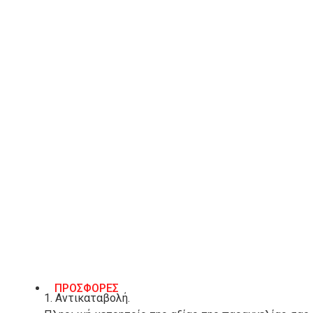
ΧΑΡΑΚΤΗΡΙΣΤΙΚΆ
ΒΑΣΙΚΌ ΥΛΙΚΌ
Πανί
ΎΨΟΣ ΤΑΚΟΥΝΙΟΎ
8 εκ.
ΧΡΏΜΑ
Μπεζ
ΤΡΌΠΟΙ ΑΠΟΣΤΟΛΉΣ & ΕΠΙΣΤΡΟΦΈΣ
ΜΕΘΟΔΟΣ ΠΛΗΡΩΜΗΣ
ΠΡΟΣΦΟΡΕΣ
1. Αντικαταβολή.