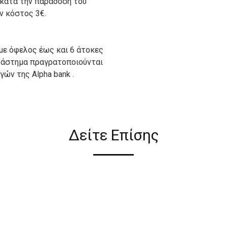
 κατά την παράδοση του
ον κόστος 3€.
με όφελος έως και 6 άτοκες
ατάστημα πραγρατοποιούνται
ών της Alpha bank .
ιον απο τους ακόλουθους
Δείτε Επίσης
ι σε όλη την Ελλάδα ΔΩΡΕΑΝ
 2€ για αγορές κάτω των 50€