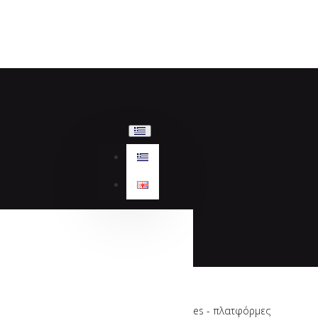
Sante Day2Day espadrilles - πλατφόρμες