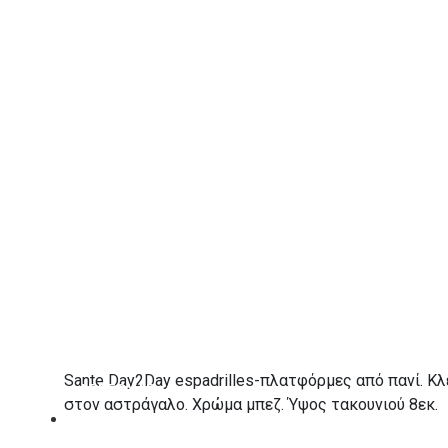
ΠΡΟΣΘΉΚΗ ΣΤΟ ΚΑΛΆΘΙ
Λίστα Επιθυμιών
ΠΕΡΙΓΡΑΦΉ
Sante Day2Day espadrilles-πλατφόρμες από πανί. Κ
ΑΞΕΣΟΥΑΡ
στον αστράγαλο. Χρώμα μπεζ. Ύψος τακουνιού 8εκ.