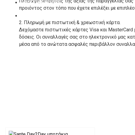
Πληρωμή μετρητοίς της αξίας της παραγγελίας σας
ΚΑΤΑΣΚΕΥΑΣΤΕΣ
προιόντος στον τόπο που έχετε επιλέξει με επιπλέ
ΕΠΙΚΟΙΝΩΝΙΑ
2. Πληρωμή με πιστωτική & χρεωστική κάρτα.
Δεχόμαστε πιστωτικές κάρτες Visa και MasterCard 
δόσεις. Οι συναλλαγές σας στο ηλεκτρονικό μας κ
μέσα από το ανώτατα ασφαλές περιβάλλον συναλλαγ
3. Πληρωμή με κατάθεση σε Τραπεζικό Λογαριασμό.
Μπορείτε να μεταφέρετε το ποσό οφειλής, σε κάπο
τραπεζικούς λογαριασμούς:
Alpha bank: GR4001402880288002002005983
ΕΞΟΔΑ ΑΠΟΣΤΟΛΗΣ
ΕΛΛΑΔΑ
Η αποστολή των παραγγελιών σας πραγματοποιείτα
για αγορές άνω των 50€ και με κόστος μεταφορικών