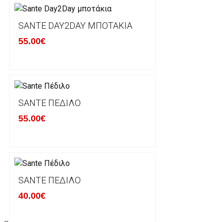
φθορά σε αυτό. Προϊόντα που στέλνονται χωρίς εξω
προστατεύει το επίσημο κουτί του προϊόντος αλλά κα
SANTE DAY2DAY ΜΠΟΤΆΚΙΑ
γίνονται δεκτά από την εταιρία μας και θα επιστρέ
55.00€
Επίσης, πρέπει να υπάρχει και η απόδειξη λιανικής 
Οι αλλαγές γίνονται πάντα με βάση τις τρέχουσες τι
Σε περίπτωση που επιλέξετε να σας αποσταλεί νέο
SANTE ΠΈΔΙΛΟ
μπορείτε να επικοινωνήσετε μαζί μας για την πραγμ
Επιστρέφετε το προϊόν με τηv ACS Courier με δικά μ
55.00€
παραλάβουμε το δέμα σας, αποστέλλεται η αλλαγή σα
περίπτωπη που θέλετε να προβείτε σε 2η αλλαγή υπ
ΔΙΚΑΙΩΜΑ ΥΠΑΝΑΧΩΡΗΣΗΣ-ΕΠΙΣΤΡΟΦΗ ΧΡΗΜΑΤΩ
SANTE ΠΈΔΙΛΟ
40.00€
Η επιστροφή χρημάτων ακολουθείται στις παρακάτ