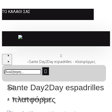
ΤΟ ΚΑΛΆΘΙ ΣΑΣ
Sante Day2Day espadrilles - πλατφόρμες
Sante Day2Day espadrilles
0
- πλατφόρμες
Το καλάθι είναι άδειο!