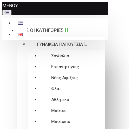
Σημείωση:
ΜΕΝΟΥ
Αυτός
ο
ιστότοπος
ΟΛΕΣ ΟΙ ΚΑΤΗΓΟΡΙΕΣ
περιλαμβάνει
ένα
ΓΥΝΑΙΚΕΙΑ ΠΑΠΟΥΤΣΙΑ
σύστημα
προσβασιμότητας.
Σανδάλια
Εσπαντρτίγιες
Νέες Αφίξεις
Φλατ
Αθλητικά
Μπότες
Μποτάκια