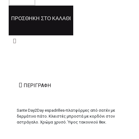
ΠΡΟΣΘΉΚΗ ΣΤΟ ΚΑΛΆΘΙ
ΠΕΡΙΓΡΑΦΉ
Sante Day2Day espadrilles-πλατφόρμες από σατέν με
δερμάτινο πάτο. Κλειστές μπροστά με κορδόνι στον
αστράγαλο. Χρώμα χρυσό. Ύψος τακουνιού 8εκ.