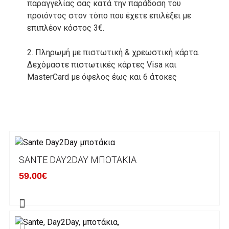
παραγγελίας σας κατά την παράδοση του
προιόντος στον τόπο που έχετε επιλέξει με
επιπλέον κόστος 3€.
2. Πληρωμή με πιστωτική & χρεωστική κάρτα.
Δεχόμαστε πιστωτικές κάρτες Visa και
MasterCard με όφελος έως και 6 άτοκες
δόσεις. Οι συναλλαγές σας στο ηλεκτρονικό
μας κατάστημα πραγρατοποιούνται μέσα από
το ανώτατα ασφαλές περιβάλλον συναλλαγών
της Alpha bank .
3. Πληρωμή με κατάθεση σε Τραπεζικό
SANTE DAY2DAY ΜΠΟΤΆΚΙΑ
Λογαριασμό.
Μπορείτε να μεταφέρετε το ποσό οφειλής, σε
59.00€
κάποιον απο τους ακόλουθους τραπεζικούς
λογαριασμούς:
Alpha bank: GR4001402880288002002005983