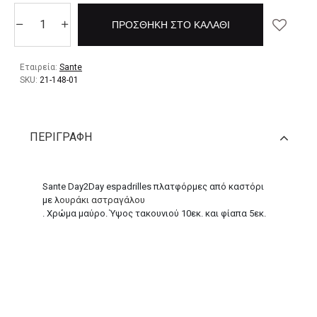
ΠΡΟΣΘΉΚΗ ΣΤΟ ΚΑΛΆΘΙ
Εταιρεία:
Sante
SKU:
21-148-01
ΠΕΡΙΓΡΑΦΉ
Sante Day2Day espadrilles πλατφόρμες από καστόρι
με λ
ουράκι αστραγάλου
. Χρώμα μαύρο. Ύψος τακουνιού 10εκ. και φίαπα 5εκ.