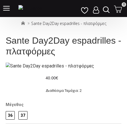
Σημείωση:
0
Αυτός
ο
Sante Day2Day espadrilles - πλατφόρμες
ιστότοπος
περιλαμβάνει
ένα
Sante Day2Day espadrilles -
σύστημα
πλατφόρμες
προσβασιμότητας.
40.00€
Διαθέσιμα Τεμάχια: 2
Μέγεθος
36
37