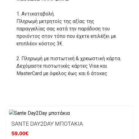
1. Αντικαταβολή.
Πληρωμή μετρητοίς της αξίας της
παραγγελίας σας κατά την παράδοση του
προιόντος στον τόπο που έχετε επιλέξει με
επιπλέον κόστος 3€.
2. Πληρωμή με πιστωτική & χρεωστική κάρτα.
Δεχόμαστε πιστωτικές κάρτες Visa και
MasterCard με όφελος έως και 6 άτοκες
δόσεις. Οι συναλλαγές σας στο ηλεκτρονικό
μας κατάστημα πραγρατοποιούνται μέσα από
το ανώτατα ασφαλές περιβάλλον συναλλαγών
της Alpha bank .
3. Πληρωμή με κατάθεση σε Τραπεζικό
SANTE DAY2DAY ΜΠΟΤΆΚΙΑ
Λογαριασμό.
Μπορείτε να μεταφέρετε το ποσό οφειλής, σε
59.00€