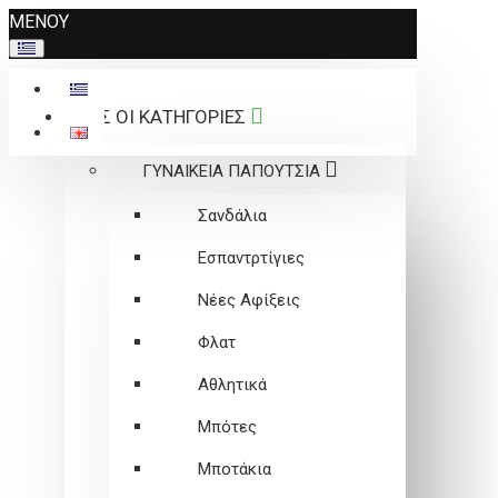
Σημείωση:
ΜΕΝΟΥ
Αυτός
ο
ιστότοπος
ΟΛΕΣ ΟΙ ΚΑΤΗΓΟΡΙΕΣ
περιλαμβάνει
ένα
ΓΥΝΑΙΚΕΙΑ ΠΑΠΟΥΤΣΙΑ
σύστημα
προσβασιμότητας.
Σανδάλια
Εσπαντρτίγιες
Νέες Αφίξεις
Φλατ
Αθλητικά
Μπότες
Μποτάκια