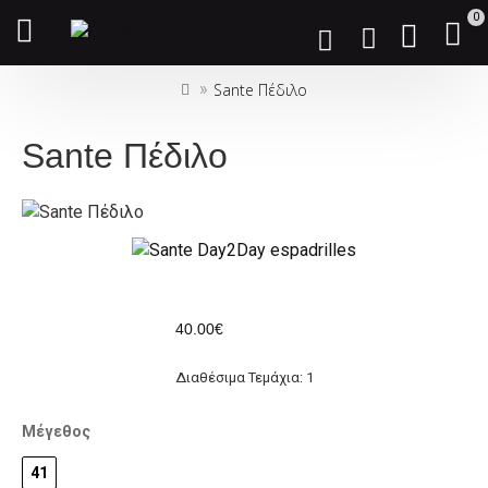
Σημείωση:
0
Αυτός
ο
Sante Πέδιλο
ιστότοπος
περιλαμβάνει
ένα
Sante Πέδιλο
σύστημα
προσβασιμότητας.
40.00€
Διαθέσιμα Τεμάχια: 1
Μέγεθος
41