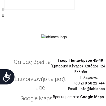
Το προϊόν θα πρέπει να βρίσκεται στην αρχική του 
είχε κατά την παραλαβή από τον πελάτη. (όπως είχ
στον πελάτη) και να μην έχει υποστεί φθορές ή άλλ
Προϊόντα που στέλνονται χωρίς εξωτερική συσκευα
επίσημο κουτί του προϊόντος αλλά και το ίδιο το πρ
την εταιρία μας και θα επιστρέφονται πίσω στον πε
Το προϊόν θα πρέπει να συνοδεύεται από τα αντίστο
πελάτης έλαβε κατά την παραλαβή του (απόδειξη, τι
Γεωρ. Παπανδρέου 45-49
Θα μας βρείτε
(Εμπορικό Κέντρο), Χαϊδάρι 124
Η επιστροφή θα πραγματοποιείται εντός 14 ημερών
Eλλάδα
Προσιτότητα
λογαριασμό που θα υποδεικνύει ο πελάτης.
Τηλέφωνο:
Επικοινωνήστε μαζί
(Συνεργαζόμενες τράπεζες : Alpha bank )
+30 210 58 22 744
μας
Email :
info@lablanca.
Ο πελάτης θα επιβαρύνεται για τα έξοδα επιστροφής
Βρείτε μας στο
Google Maps
Google Maps
ΕΓΓΥΗΣΕΙΣ ΠΡΟΙΟΝΤΩΝ