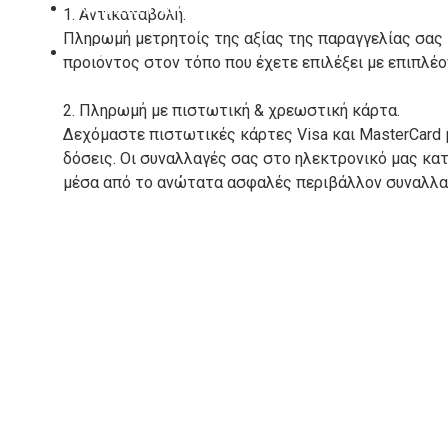
ΚΑΤΑΣΚΕΥΑΣΤΕΣ
1. Αντικαταβολή.
Πληρωμή μετρητοίς της αξίας της παραγγελίας σας
ΕΠΙΚΟΙΝΩΝΙΑ
προιόντος στον τόπο που έχετε επιλέξει με επιπλέ
2. Πληρωμή με πιστωτική & χρεωστική κάρτα.
Δεχόμαστε πιστωτικές κάρτες Visa και MasterCard 
δόσεις. Οι συναλλαγές σας στο ηλεκτρονικό μας κ
μέσα από το ανώτατα ασφαλές περιβάλλον συναλλαγ
3. Πληρωμή με κατάθεση σε Τραπεζικό Λογαριασμό.
Μπορείτε να μεταφέρετε το ποσό οφειλής, σε κάπο
τραπεζικούς λογαριασμούς:
Alpha bank: GR4001402880288002002005983
ΕΞΟΔΑ ΑΠΟΣΤΟΛΗΣ
ΕΛΛΑΔΑ
Η αποστολή των παραγγελιών σας πραγματοποιείτα