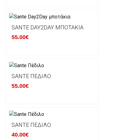
Βασική προυπόθεση για την επιστροφή του προιόντος
αρχική του κατάσταση, στην αρχική του συσκευασία κ
φθορά σε αυτό. Προϊόντα που στέλνονται χωρίς εξω
προστατεύει το επίσημο κουτί του προϊόντος αλλά κα
SANTE DAY2DAY ΜΠΟΤΆΚΙΑ
γίνονται δεκτά από την εταιρία μας και θα επιστρέ
55.00€
Επίσης, πρέπει να υπάρχει και η απόδειξη λιανικής 
Οι αλλαγές γίνονται πάντα με βάση τις τρέχουσες τι
Σε περίπτωση που επιλέξετε να σας αποσταλεί νέο
SANTE ΠΈΔΙΛΟ
μπορείτε να επικοινωνήσετε μαζί μας για την πραγμ
Επιστρέφετε το προϊόν με τηv ACS Courier με δικά μ
55.00€
παραλάβουμε το δέμα σας, αποστέλλεται η αλλαγή σα
περίπτωπη που θέλετε να προβείτε σε 2η αλλαγή υπ
ΔΙΚΑΙΩΜΑ ΥΠΑΝΑΧΩΡΗΣΗΣ-ΕΠΙΣΤΡΟΦΗ ΧΡΗΜΑΤΩ
SANTE ΠΈΔΙΛΟ
40.00€
Η επιστροφή χρημάτων ακολουθείται στις παρακάτ