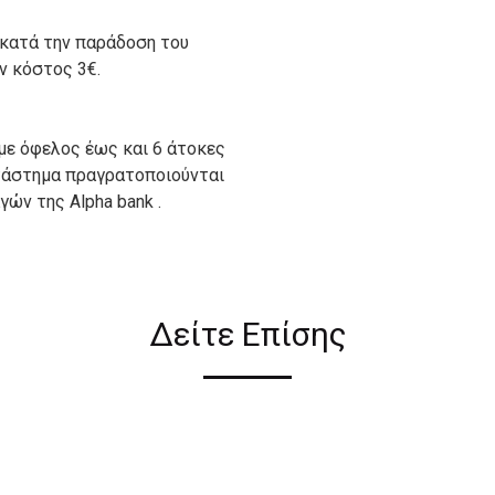
 κατά την παράδοση του
ον κόστος 3€.
με όφελος έως και 6 άτοκες
ατάστημα πραγρατοποιούνται
ών της Alpha bank .
ιον απο τους ακόλουθους
Δείτε Επίσης
ι σε όλη την Ελλάδα ΔΩΡΕΑΝ