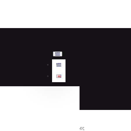
Sante Γόβες