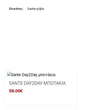
3. Πληρωμή με κατάθεση σε Τραπεζικό Λογαριασμό.
Μπορείτε να μεταφέρετε το ποσό οφειλής, σε κάπο
Ετικέτες:
Sante γόβα
τραπεζικούς λογαριασμούς:
Alpha bank: GR4001402880288002002005983
ΕΞΟΔΑ ΑΠΟΣΤΟΛΗΣ
ΕΛΛΑΔΑ
Η αποστολή των παραγγελιών σας πραγματοποιείτα
για αγορές άνω των 50€ και με κόστος μεταφορικών
Τα προϊόντα που παραγγέλνει ο χρήστης μέσω του 
lablanca.gr αποστέλλονται με την ACS Courier.
SANTE DAY2DAY ΜΠΟΤΆΚΙΑ
59.00€
Εκτός Ελλάδος δεν αποστέλουμε .
Χρόνος Διεκπεραίωσης Παραγγελιών: