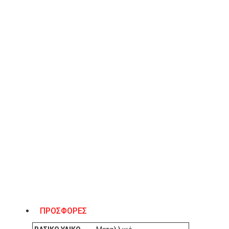
ΠΡΟΣΘΉΚΗ ΣΤΟ ΚΑΛΆΘΙ
Λίστα Επιθυμιών
ΠΕΡΙΓΡΑΦΉ
Sante γόβες από συνθετικό μεταλλικό καθρέπτη και στρας, με
. Χρώμα ασημί.
Πατάκι δερμάτινο.
ΧΑΡΑΚΤΗΡΙΣΤΙΚΆ
ΠΡΟΣΦΟΡΕΣ