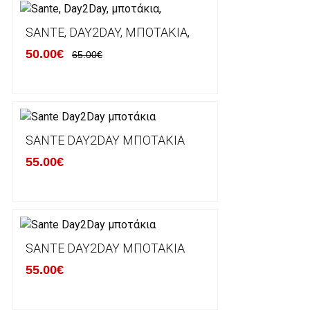
Ο χρόνος παράδοσης εκτιμάται σε 1-5 εργάσιμες ημ
αναχώρησης της παραγγελίας του πελάτη.
SANTE, DAY2DAY, ΜΠΟΤΆΚΙΑ,
50.00€
65.00€
ΠΟΛΙΤΙΚΗ ΕΠΙΣΤΡΟΦΩΝ
Έχετε το δικαίωμα να επιστρέψετε το προιόν που π
δεκατεσσάρων (14) ημερολογιακών ημερών και να ζ
SANTE DAY2DAY ΜΠΟΤΆΚΙΑ
του με άλλο μέγεθος ή άλλο προιόν.
55.00€
Βασική προυπόθεση για την επιστροφή του προιόντος
αρχική του κατάσταση, στην αρχική του συσκευασία κ
φθορά σε αυτό. Προϊόντα που στέλνονται χωρίς εξω
προστατεύει το επίσημο κουτί του προϊόντος αλλά κα
γίνονται δεκτά από την εταιρία μας και θα επιστρέ
Επίσης, πρέπει να υπάρχει και η απόδειξη λιανικής 
SANTE DAY2DAY ΜΠΟΤΆΚΙΑ
55.00€
Οι αλλαγές γίνονται πάντα με βάση τις τρέχουσες τι