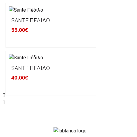
Σε περίπτωση που επιλέξετε να σας αποσταλεί νέο
μπορείτε να επικοινωνήσετε μαζί μας για την πραγμ
Επιστρέφετε το προϊόν με τηv ACS Courier με δικά μ
SANTE ΠΈΔΙΛΟ
παραλάβουμε το δέμα σας, αποστέλλεται η αλλαγή σα
55.00€
περίπτωπη που θέλετε να προβείτε σε 2η αλλαγή υπ
ΔΙΚΑΙΩΜΑ ΥΠΑΝΑΧΩΡΗΣΗΣ-ΕΠΙΣΤΡΟΦΗ ΧΡΗΜΑΤΩ
Η επιστροφή χρημάτων ακολουθείται στις παρακάτ
SANTE ΠΈΔΙΛΟ
40.00€
Το προϊόν θα πρέπει να βρίσκεται στην αρχική του 
είχε κατά την παραλαβή από τον πελάτη. (όπως είχ
στον πελάτη) και να μην έχει υποστεί φθορές ή άλλ
Προϊόντα που στέλνονται χωρίς εξωτερική συσκευα
επίσημο κουτί του προϊόντος αλλά και το ίδιο το πρ
την εταιρία μας και θα επιστρέφονται πίσω στον πε