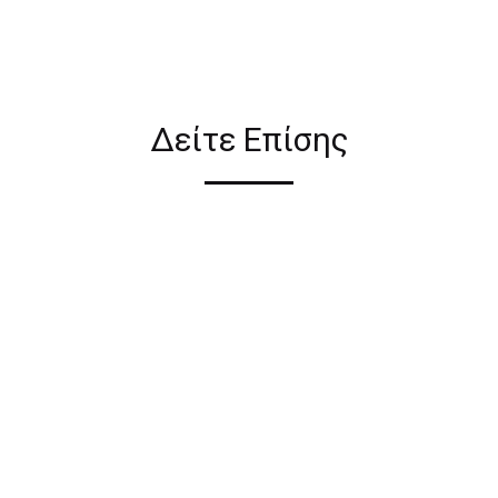
ιον απο τους ακόλουθους
Δείτε Επίσης
ι σε όλη την Ελλάδα ΔΩΡΕΑΝ
 2€ για αγορές κάτω των 50€
ηλεκτρονικού καταστήματος