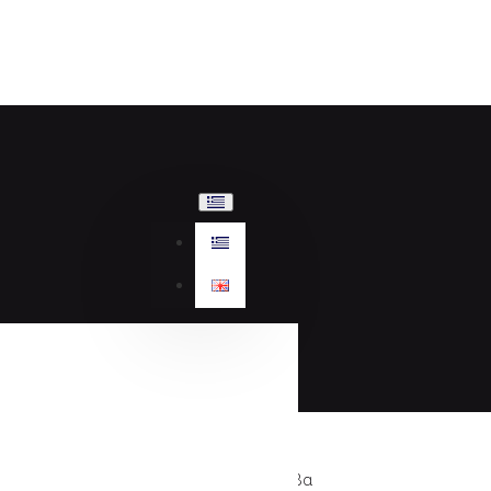
Sante γόβα