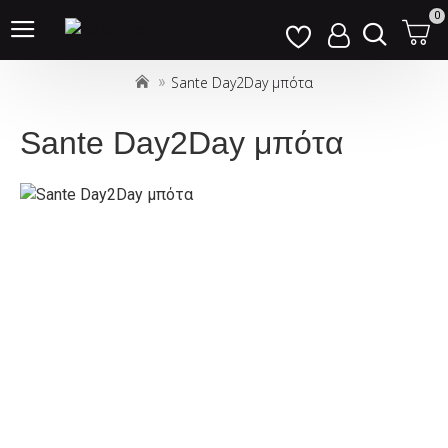
Σημείωση:
0
Αυτός
ο
Sante Day2Day μπότα
ιστότοπος
περιλαμβάνει
ένα
Sante Day2Day μπότα
σύστημα
προσβασιμότητας.