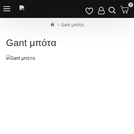
Σημείωση:
0
Αυτός
ο
Gant μπότα
ιστότοπος
περιλαμβάνει
ένα
Gant μπότα
σύστημα
προσβασιμότητας.