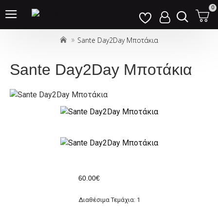
Σημείωση:
0
Αυτός
ο
Sante Day2Day Μποτάκια
ιστότοπος
περιλαμβάνει
ένα
Sante Day2Day Μποτάκια
σύστημα
προσβασιμότητας.
60.00€
Διαθέσιμα Τεμάχια: 1