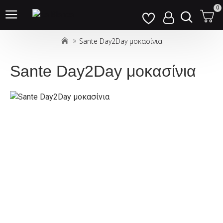
Σημείωση:
0
Αυτός
ο
Sante Day2Day μοκασίνια
ιστότοπος
περιλαμβάνει
ένα
Sante Day2Day μοκασίνια
σύστημα
προσβασιμότητας.