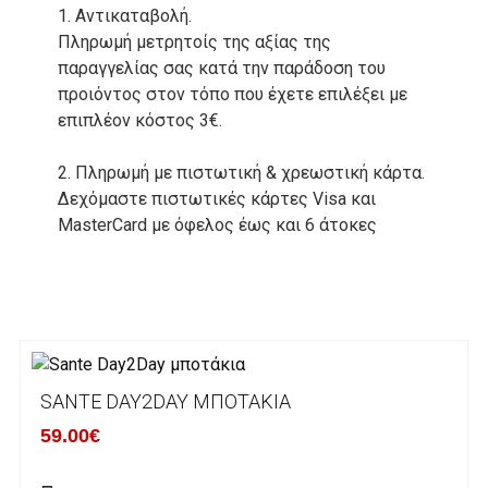
1. Αντικαταβολή.
Πληρωμή μετρητοίς της αξίας της
παραγγελίας σας κατά την παράδοση του
προιόντος στον τόπο που έχετε επιλέξει με
επιπλέον κόστος 3€.
2. Πληρωμή με πιστωτική & χρεωστική κάρτα.
Δεχόμαστε πιστωτικές κάρτες Visa και
MasterCard με όφελος έως και 6 άτοκες
δόσεις. Οι συναλλαγές σας στο ηλεκτρονικό
μας κατάστημα πραγρατοποιούνται μέσα από
το ανώτατα ασφαλές περιβάλλον συναλλαγών
της Alpha bank .
3. Πληρωμή με κατάθεση σε Τραπεζικό
SANTE DAY2DAY ΜΠΟΤΆΚΙΑ
Λογαριασμό.
Μπορείτε να μεταφέρετε το ποσό οφειλής, σε
59.00€
κάποιον απο τους ακόλουθους τραπεζικούς
λογαριασμούς: