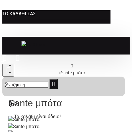
ΤΟ ΚΑΛΆΘΙ ΣΑΣ
Sante μπότα
Sante μπότα
0
Το καλάθι είναι άδειο!