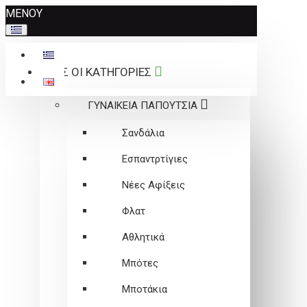
Σημείωση:
ΜΕΝΟΥ
Αυτός
ο
ιστότοπος
ΟΛΕΣ ΟΙ ΚΑΤΗΓΟΡΙΕΣ
περιλαμβάνει
ένα
ΓΥΝΑΙΚΕΙΑ ΠΑΠΟΥΤΣΙΑ
σύστημα
προσβασιμότητας.
Σανδάλια
Εσπαντρτίγιες
Νέες Αφίξεις
Φλατ
Αθλητικά
Μπότες
Μποτάκια