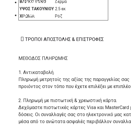
ΒΑΣΙΚΌ ΥΛΙΚΌ
Δέρμα
ΚΑΤΑΣΚΕΥΑΣΤΕΣ
ΎΨΟΣ ΤΑΚΟΥΝΙΟΎ
2.5 εκ
ΕΠΙΚΟΙΝΩΝΙΑ
ΧΡΏΜΑ
Ρόζ
ΤΡΌΠΟΙ ΑΠΟΣΤΟΛΉΣ & ΕΠΙΣΤΡΟΦΈΣ
ΜΕΘΟΔΟΣ ΠΛΗΡΩΜΗΣ
1. Αντικαταβολή.
Πληρωμή μετρητοίς της αξίας της παραγγελίας σας
προιόντος στον τόπο που έχετε επιλέξει με επιπλέ
2. Πληρωμή με πιστωτική & χρεωστική κάρτα.
Δεχόμαστε πιστωτικές κάρτες Visa και MasterCard 
δόσεις. Οι συναλλαγές σας στο ηλεκτρονικό μας κ
μέσα από το ανώτατα ασφαλές περιβάλλον συναλλαγ