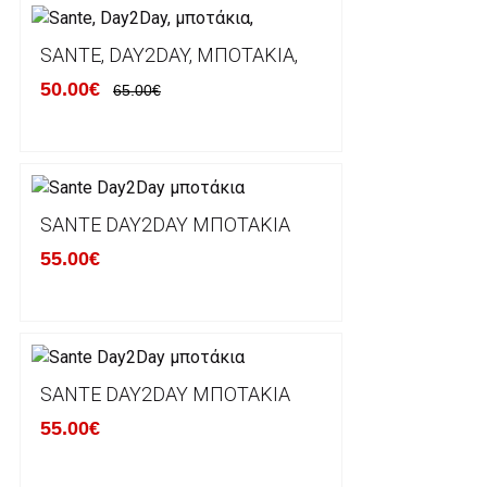
Ο χρόνος παράδοσης εκτιμάται σε 1-5 εργάσιμες ημ
αναχώρησης της παραγγελίας του πελάτη.
SANTE, DAY2DAY, ΜΠΟΤΆΚΙΑ,
50.00€
65.00€
ΠΟΛΙΤΙΚΗ ΕΠΙΣΤΡΟΦΩΝ
Έχετε το δικαίωμα να επιστρέψετε το προιόν που π
δεκατεσσάρων (14) ημερολογιακών ημερών και να ζ
SANTE DAY2DAY ΜΠΟΤΆΚΙΑ
του με άλλο μέγεθος ή άλλο προιόν.
55.00€
Βασική προυπόθεση για την επιστροφή του προιόντος
αρχική του κατάσταση, στην αρχική του συσκευασία κ
φθορά σε αυτό. Προϊόντα που στέλνονται χωρίς εξω
προστατεύει το επίσημο κουτί του προϊόντος αλλά κα
γίνονται δεκτά από την εταιρία μας και θα επιστρέ
Επίσης, πρέπει να υπάρχει και η απόδειξη λιανικής 
SANTE DAY2DAY ΜΠΟΤΆΚΙΑ
55.00€
Οι αλλαγές γίνονται πάντα με βάση τις τρέχουσες τι