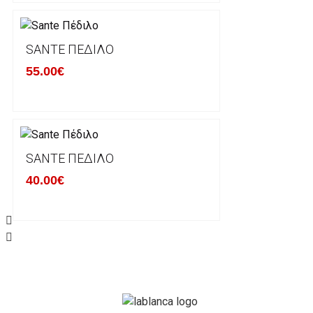
Σε περίπτωση που επιλέξετε να σας αποσταλεί νέο
μπορείτε να επικοινωνήσετε μαζί μας για την πραγμ
Επιστρέφετε το προϊόν με τηv ACS Courier με δικά μ
SANTE ΠΈΔΙΛΟ
παραλάβουμε το δέμα σας, αποστέλλεται η αλλαγή σα
55.00€
περίπτωπη που θέλετε να προβείτε σε 2η αλλαγή υπ
ΔΙΚΑΙΩΜΑ ΥΠΑΝΑΧΩΡΗΣΗΣ-ΕΠΙΣΤΡΟΦΗ ΧΡΗΜΑΤΩ
Η επιστροφή χρημάτων ακολουθείται στις παρακάτ
SANTE ΠΈΔΙΛΟ
40.00€
Το προϊόν θα πρέπει να βρίσκεται στην αρχική του 
είχε κατά την παραλαβή από τον πελάτη. (όπως είχ
στον πελάτη) και να μην έχει υποστεί φθορές ή άλλ
Προϊόντα που στέλνονται χωρίς εξωτερική συσκευα
επίσημο κουτί του προϊόντος αλλά και το ίδιο το πρ
την εταιρία μας και θα επιστρέφονται πίσω στον πε