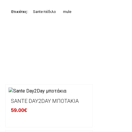
3. Πληρωμή με κατάθεση σε Τραπεζικό Λογαριασμό.
Μπορείτε να μεταφέρετε το ποσό οφειλής, σε κάπο
Ετικέτες:
Sante πέδιλο
mule
τραπεζικούς λογαριασμούς:
Alpha bank: GR4001402880288002002005983
ΕΞΟΔΑ ΑΠΟΣΤΟΛΗΣ
ΕΛΛΑΔΑ
Η αποστολή των παραγγελιών σας πραγματοποιείτα
για αγορές άνω των 50€ και με κόστος μεταφορικών
Τα προϊόντα που παραγγέλνει ο χρήστης μέσω του 
lablanca.gr αποστέλλονται με την ACS Courier.
SANTE DAY2DAY ΜΠΟΤΆΚΙΑ
59.00€
Εκτός Ελλάδος δεν αποστέλουμε .
Χρόνος Διεκπεραίωσης Παραγγελιών: