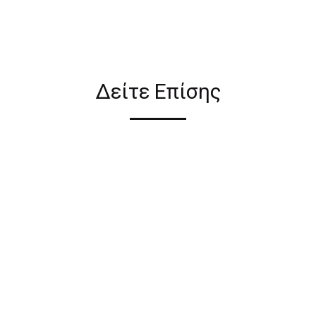
ιον απο τους ακόλουθους
Δείτε Επίσης
ι σε όλη την Ελλάδα ΔΩΡΕΑΝ
 2€ για αγορές κάτω των 50€
ηλεκτρονικού καταστήματος