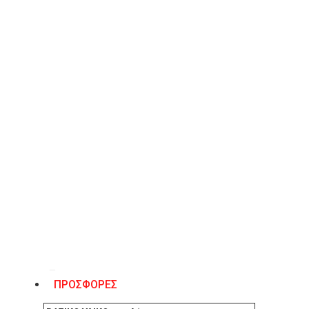
Λίστα Επιθυμιών
ΠΕΡΙΓΡΑΦΉ
Sante γυναικείο πέδιλο, mule από δέρμα . Πατάκι δερμ
τακουνιού 2,5εκ. Χρώμα ρόζ.
ΧΑΡΑΚΤΗΡΙΣΤΙΚΆ
ΠΡΟΣΦΟΡΕΣ