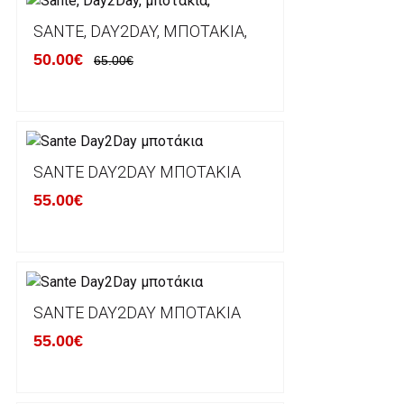
Ο χρόνος παράδοσης εκτιμάται σε 1-5 εργάσιμες ημ
αναχώρησης της παραγγελίας του πελάτη.
SANTE, DAY2DAY, ΜΠΟΤΆΚΙΑ,
50.00€
65.00€
ΠΟΛΙΤΙΚΗ ΕΠΙΣΤΡΟΦΩΝ
Έχετε το δικαίωμα να επιστρέψετε το προιόν που π
δεκατεσσάρων (14) ημερολογιακών ημερών και να ζ
SANTE DAY2DAY ΜΠΟΤΆΚΙΑ
του με άλλο μέγεθος ή άλλο προιόν.
55.00€
Βασική προυπόθεση για την επιστροφή του προιόντος
αρχική του κατάσταση, στην αρχική του συσκευασία κ
φθορά σε αυτό. Προϊόντα που στέλνονται χωρίς εξω
προστατεύει το επίσημο κουτί του προϊόντος αλλά κα
γίνονται δεκτά από την εταιρία μας και θα επιστρέ
Επίσης, πρέπει να υπάρχει και η απόδειξη λιανικής 
SANTE DAY2DAY ΜΠΟΤΆΚΙΑ
55.00€
Οι αλλαγές γίνονται πάντα με βάση τις τρέχουσες τι
Σε περίπτωση που επιλέξετε να σας αποσταλεί νέο