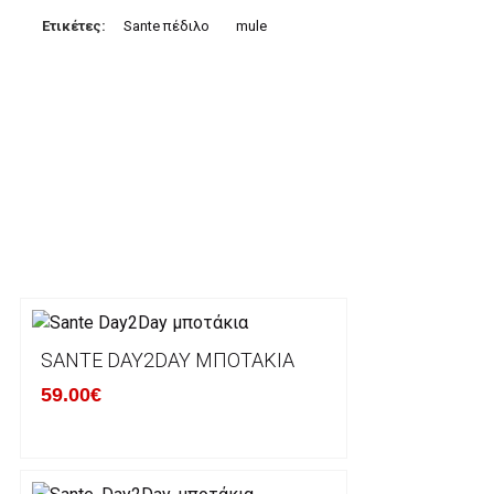
Μπορείτε να μεταφέρετε το ποσό οφειλής, σε κάπο
Ετικέτες:
Sante πέδιλο
mule
τραπεζικούς λογαριασμούς:
Alpha bank: GR4001402880288002002005983
ΕΞΟΔΑ ΑΠΟΣΤΟΛΗΣ
ΕΛΛΑΔΑ
Η αποστολή των παραγγελιών σας πραγματοποιείτα
για αγορές άνω των 50€ και με κόστος μεταφορικών
Τα προϊόντα που παραγγέλνει ο χρήστης μέσω του 
lablanca.gr αποστέλλονται με την ACS Courier.
SANTE DAY2DAY ΜΠΟΤΆΚΙΑ
59.00€
Εκτός Ελλάδος δεν αποστέλουμε .
Χρόνος Διεκπεραίωσης Παραγγελιών: