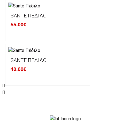
μπορείτε να επικοινωνήσετε μαζί μας για την πραγμ
Επιστρέφετε το προϊόν με τηv ACS Courier με δικά μ
SANTE ΠΈΔΙΛΟ
παραλάβουμε το δέμα σας, αποστέλλεται η αλλαγή σα
55.00€
περίπτωπη που θέλετε να προβείτε σε 2η αλλαγή υπ
ΔΙΚΑΙΩΜΑ ΥΠΑΝΑΧΩΡΗΣΗΣ-ΕΠΙΣΤΡΟΦΗ ΧΡΗΜΑΤΩ
Η επιστροφή χρημάτων ακολουθείται στις παρακάτ
SANTE ΠΈΔΙΛΟ
40.00€
Το προϊόν θα πρέπει να βρίσκεται στην αρχική του 
είχε κατά την παραλαβή από τον πελάτη. (όπως είχ
στον πελάτη) και να μην έχει υποστεί φθορές ή άλλ
Προϊόντα που στέλνονται χωρίς εξωτερική συσκευα
επίσημο κουτί του προϊόντος αλλά και το ίδιο το πρ
την εταιρία μας και θα επιστρέφονται πίσω στον πε
Το προϊόν θα πρέπει να συνοδεύεται από τα αντίστο