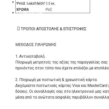
ΚΑΤΑΣΚΕΥΑΣΤΕΣ
ΎΨΟΣ ΤΑΚΟΥΝΙΟΎ
9.5 εκ.
ΧΡΏΜΑ
Ρόζ
ΕΠΙΚΟΙΝΩΝΙΑ
ΤΡΌΠΟΙ ΑΠΟΣΤΟΛΉΣ & ΕΠΙΣΤΡΟΦΈΣ
ΜΕΘΟΔΟΣ ΠΛΗΡΩΜΗΣ
1. Αντικαταβολή.
Πληρωμή μετρητοίς της αξίας της παραγγελίας σας
προιόντος στον τόπο που έχετε επιλέξει με επιπλέ
2. Πληρωμή με πιστωτική & χρεωστική κάρτα.
Δεχόμαστε πιστωτικές κάρτες Visa και MasterCard 
δόσεις. Οι συναλλαγές σας στο ηλεκτρονικό μας κ
μέσα από το ανώτατα ασφαλές περιβάλλον συναλλαγ
3. Πληρωμή με κατάθεση σε Τραπεζικό Λογαριασμό.