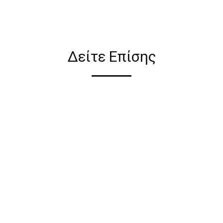
ιον απο τους ακόλουθους
Δείτε Επίσης
ι σε όλη την Ελλάδα ΔΩΡΕΑΝ
 2€ για αγορές κάτω των 50€
ηλεκτρονικού καταστήματος