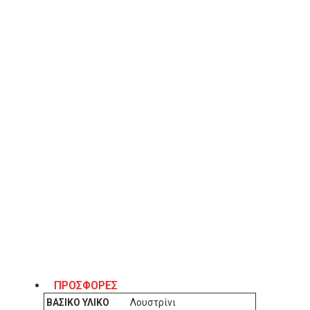
Λίστα Επιθυμιών
ΠΕΡΙΓΡΑΦΉ
Sante γυναικεία πέδιλα mule. Διαθέτουν χοντρό τακούνι πο
Είναι κατασκευασμένα από λουστρίνι με γυαλιστερό φινίρισμα
τακουνιού 9.5 εκ. Χρώμα ρόζ.
ΧΑΡΑΚΤΗΡΙΣΤΙΚΆ
ΠΡΟΣΦΟΡΕΣ
ΒΑΣΙΚΌ ΥΛΙΚΌ
Λουστρίνι