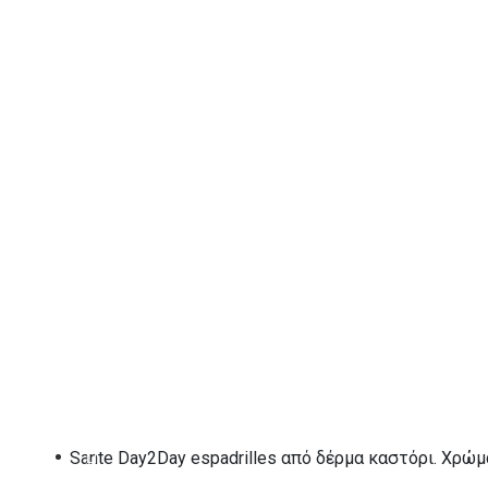
36
ΠΡΟΣΘΉΚΗ ΣΤΟ ΚΑΛΆΘΙ
Λίστα Επιθυμιών
ΠΕΡΙΓΡΑΦΉ
ΑΞΕΣΟΥΑΡ
Sante Day2Day espadrilles από δέρμα καστόρι. Χρώμα 