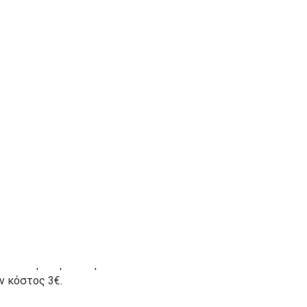
 κατά την παράδοση του
ον κόστος 3€.