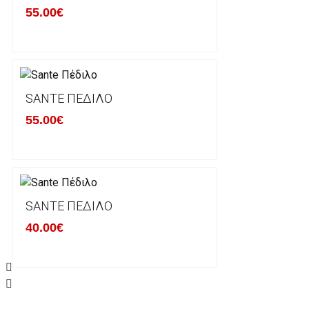
γίνονται δεκτά από την εταιρία μας και θα επιστρέ
55.00€
Επίσης, πρέπει να υπάρχει και η απόδειξη λιανικής 
Οι αλλαγές γίνονται πάντα με βάση τις τρέχουσες τι
Σε περίπτωση που επιλέξετε να σας αποσταλεί νέο
SANTE ΠΈΔΙΛΟ
μπορείτε να επικοινωνήσετε μαζί μας για την πραγμ
Επιστρέφετε το προϊόν με τηv ACS Courier με δικά μ
55.00€
παραλάβουμε το δέμα σας, αποστέλλεται η αλλαγή σα
περίπτωπη που θέλετε να προβείτε σε 2η αλλαγή υπ
ΔΙΚΑΙΩΜΑ ΥΠΑΝΑΧΩΡΗΣΗΣ-ΕΠΙΣΤΡΟΦΗ ΧΡΗΜΑΤΩ
SANTE ΠΈΔΙΛΟ
40.00€
Η επιστροφή χρημάτων ακολουθείται στις παρακάτ
Το προϊόν θα πρέπει να βρίσκεται στην αρχική του 
είχε κατά την παραλαβή από τον πελάτη. (όπως είχ
στον πελάτη) και να μην έχει υποστεί φθορές ή άλλ