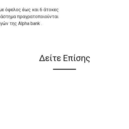
με όφελος έως και 6 άτοκες
ατάστημα πραγρατοποιούνται
ών της Alpha bank .
ιον απο τους ακόλουθους
Δείτε Επίσης
ι σε όλη την Ελλάδα ΔΩΡΕΑΝ
 2€ για αγορές κάτω των 50€
ηλεκτρονικού καταστήματος