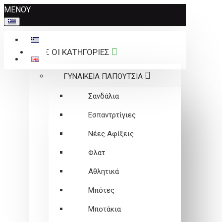
Σημείωση:
ΜΕΝΟΥ
Αυτός
ο
ιστότοπος
ΟΛΕΣ ΟΙ ΚΑΤΗΓΟΡΙΕΣ
περιλαμβάνει
ένα
ΓΥΝΑΙΚΕΙΑ ΠΑΠΟΥΤΣΙΑ
σύστημα
προσβασιμότητας.
Σανδάλια
Εσπαντρτίγιες
Νέες Αφίξεις
Φλατ
Αθλητικά
Μπότες
Μποτάκια