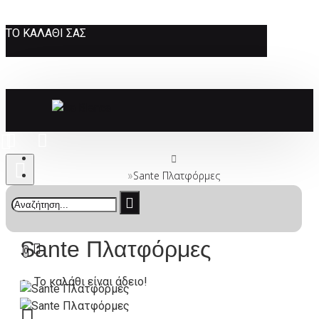
ΤΟ ΚΑΛΆΘΙ ΣΑΣ
Sante Πλατφόρμες
Sante Πλατφόρμες
0
Το καλάθι είναι άδειο!