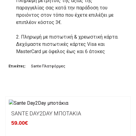
Πληρωμή μετρητοίς της αξίας της
παραγγελίας σας κατά την παράδοση του
προιόντος στον τόπο που έχετε επιλέξει με
επιπλέον κόστος 3€.
2. Πληρωμή με πιστωτική & χρεωστική κάρτα.
Δεχόμαστε πιστωτικές κάρτες Visa και
MasterCard με όφελος έως και 6 άτοκες
δόσεις. Οι συναλλαγές σας στο ηλεκτρονικό
μας κατάστημα πραγρατοποιούνται μέσα από
Ετικέτες:
Sante Πλατφόρμες
το ανώτατα ασφαλές περιβάλλον συναλλαγών
της Alpha bank .
3. Πληρωμή με κατάθεση σε Τραπεζικό
Λογαριασμό.
Μπορείτε να μεταφέρετε το ποσό οφειλής, σε
SANTE DAY2DAY ΜΠΟΤΆΚΙΑ
κάποιον απο τους ακόλουθους τραπεζικούς
59.00€
λογαριασμούς: