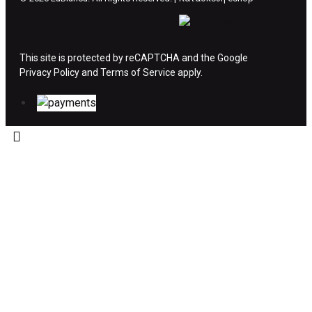
ΔΙΚΑΙΩΜΑ ΥΠΑΝΑΧΩΡΗΣΗΣ-ΕΠΙΣΤΡΟΦΗ
ΧΡΗΜΑΤΩΝ
This site is protected by reCAPTCHA and the Google
Privacy Policy
Η επιστροφή χρημάτων ακολουθείται στις
and
Terms of Service
apply.
παρακάτω περιπτώσεις:
Το προϊόν θα πρέπει να βρίσκεται στην αρχική
του συσκευασία και κατάσταση που είχε κατά
την παραλαβή από τον πελάτη. (όπως είχε
κατά το χρόνο της παράδοσης στον πελάτη)
και να μην έχει υποστεί φθορές ή άλλα
ελαττώματα.
Προϊόντα που στέλνονται χωρίς εξωτερική
συσκευασία που να προστατεύει το επίσημο
κουτί του προϊόντος αλλά και το ίδιο το
προϊόν, δεν θα γίνονται δεκτά από την εταιρία
μας και θα επιστρέφονται πίσω στον πελάτη.