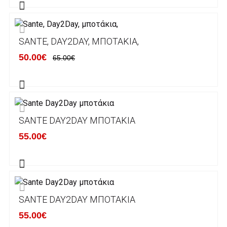
Alpha bank: GR4001402880288002002005983
ΕΞΟΔΑ ΑΠΟΣΤΟΛΗΣ
SANTE, DAY2DAY, ΜΠΟΤΆΚΙΑ,
ΕΛΛΑΔΑ
50.00€
65.00€
Η αποστολή των παραγγελιών σας
πραγματοποιείται σε όλη την Ελλάδα ΔΩΡΕΑΝ
για αγορές άνω των 50€ και με κόστος
μεταφορικών 2€ για αγορές κάτω των 50€
SANTE DAY2DAY ΜΠΟΤΆΚΙΑ
Τα προϊόντα που παραγγέλνει ο χρήστης μέσω
55.00€
του ηλεκτρονικού καταστήματος lablanca.gr
αποστέλλονται με την ACS Courier.
Εκτός Ελλάδος δεν αποστέλουμε .
SANTE DAY2DAY ΜΠΟΤΆΚΙΑ
Χρόνος Διεκπεραίωσης Παραγγελιών:
55.00€
Ο χρόνος παράδοσης εκτιμάται σε 1-5